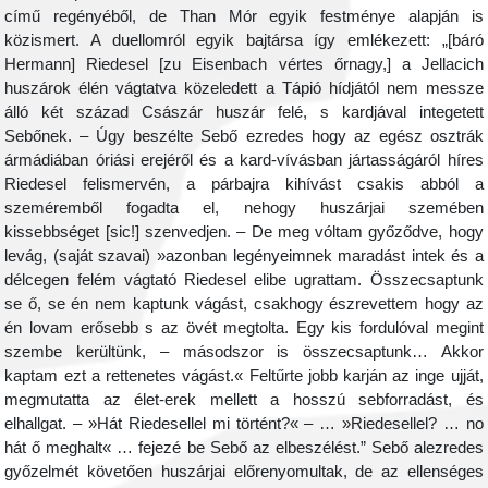
című regényéből, de Than Mór egyik festménye alapján is
közismert. A duellomról egyik bajtársa így emlékezett: „[báró
Hermann] Riedesel [zu Eisenbach vértes őrnagy,] a Jellacich
huszárok élén vágtatva közeledett a Tápió hídjától nem messze
álló két század Császár huszár felé, s kardjával integetett
Sebőnek. – Úgy beszélte Sebő ezredes hogy az egész osztrák
ármádiában óriási erejéről és a kard-vívásban jártasságáról híres
Riedesel felismervén, a párbajra kihívást csakis abból a
szeméremből fogadta el, nehogy huszárjai szemében
kissebbséget [sic!] szenvedjen. – De meg vóltam győződve, hogy
levág, (saját szavai) »azonban legényeimnek maradást intek és a
délcegen felém vágtató Riedesel elibe ugrattam. Összecsaptunk
se ő, se én nem kaptunk vágást, csakhogy észrevettem hogy az
én lovam erősebb s az övét megtolta. Egy kis fordulóval megint
szembe kerültünk, – másodszor is összecsaptunk… Akkor
kaptam ezt a rettenetes vágást.« Feltűrte jobb karján az inge ujját,
megmutatta az élet-erek mellett a hosszú sebforradást, és
elhallgat. – »Hát Riedesellel mi történt?« – … »Riedesellel? … no
hát ő meghalt« … fejezé be Sebő az elbeszélést.” Sebő alezredes
győzelmét követően huszárjai előrenyomultak, de az ellenséges