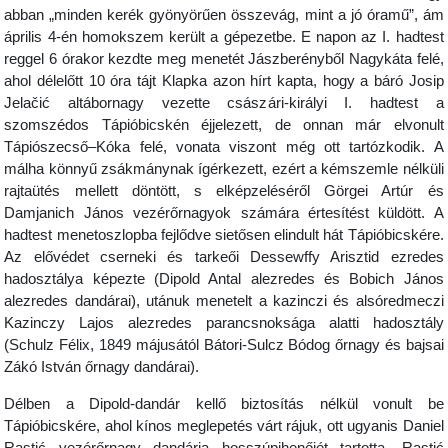
abban „minden kerék gyönyörűen összevág, mint a jó óramű”, ám
április 4-én homokszem került a gépezetbe. E napon az I. hadtest
reggel 6 órakor kezdte meg menetét Jászberényből Nagykáta felé,
ahol délelőtt 10 óra tájt Klapka azon hírt kapta, hogy a báró Josip
Jelačić altábornagy vezette császári-királyi I. hadtest a
szomszédos Tápióbicskén éjjelezett, de onnan már elvonult
Tápiószecső–Kóka felé, vonata viszont még ott tartózkodik. A
málha könnyű zsákmánynak ígérkezett, ezért a kémszemle nélküli
rajtaütés mellett döntött, s elképzeléséről Görgei Artúr és
Damjanich János vezérőrnagyok számára értesítést küldött. A
hadtest menetoszlopba fejlődve sietősen elindult hát Tápióbicskére.
Az elővédet cserneki és tarkeői Dessewffy Arisztid ezredes
hadosztálya képezte (Dipold Antal alezredes és Bobich János
alezredes dandárai), utánuk menetelt a kazinczi és alsóredmeczi
Kazinczy Lajos alezredes parancsnoksága alatti hadosztály
(Schulz Félix, 1849 májusától Bátori-Sulcz Bódog őrnagy és bajsai
Zákó István őrnagy dandárai).
Délben a Dipold-dandár kellő biztosítás nélkül vonult be
Tápióbicskére, ahol kínos meglepetés várt rájuk, ott ugyanis Daniel
Rastić vezérőrnagy dandárja hosszúpihenőjét tartotta. Rastić