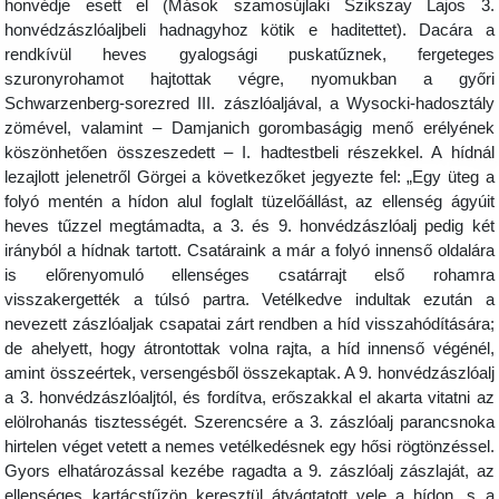
honvédje esett el (Mások szamosújlaki Szikszay Lajos 3.
honvédzászlóaljbeli hadnagyhoz kötik e haditettet). Dacára a
rendkívül heves gyalogsági puskatűznek, fergeteges
szuronyrohamot hajtottak végre, nyomukban a győri
Schwarzenberg-sorezred III. zászlóaljával, a Wysocki-hadosztály
zömével, valamint – Damjanich gorombaságig menő erélyének
köszönhetően összeszedett – I. hadtestbeli részekkel. A hídnál
lezajlott jelenetről Görgei a következőket jegyezte fel: „Egy üteg a
folyó mentén a hídon alul foglalt tüzelőállást, az ellenség ágyúit
heves tűzzel megtámadta, a 3. és 9. honvédzászlóalj pedig két
irányból a hídnak tartott. Csatáraink a már a folyó innenső oldalára
is előrenyomuló ellenséges csatárrajt első rohamra
visszakergették a túlsó partra. Vetélkedve indultak ezután a
nevezett zászlóaljak csapatai zárt rendben a híd visszahódítására;
de ahelyett, hogy átrontottak volna rajta, a híd innenső végénél,
amint összeértek, versengésből összekaptak. A 9. honvédzászlóalj
a 3. honvédzászlóaljtól, és fordítva, erőszakkal el akarta vitatni az
elölrohanás tisztességét. Szerencsére a 3. zászlóalj parancsnoka
hirtelen véget vetett a nemes vetélkedésnek egy hősi rögtönzéssel.
Gyors elhatározással kezébe ragadta a 9. zászlóalj zászlaját, az
ellenséges kartácstűzön keresztül átvágtatott vele a hídon, s a