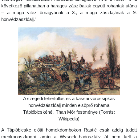
következő pillanatban a haragos zászlóaljak együtt rohantak utána
– a maga vitéz őrnagyának a 3., a maga zászlajának a 9.
honvédzászlóalj.”
A szegedi fehértollas és a kassai vörössipkás
honvédzászlóalj minden elsöprő rohama
Tápióbicskénél. Than Mór festménye (Forrás:
Wikipedia)
A Tápióbicske előtti homokdombokon Rastić csak addig tudott
megkapaszkodni, amíg a Wysocki-hadosztály át nem kelt a