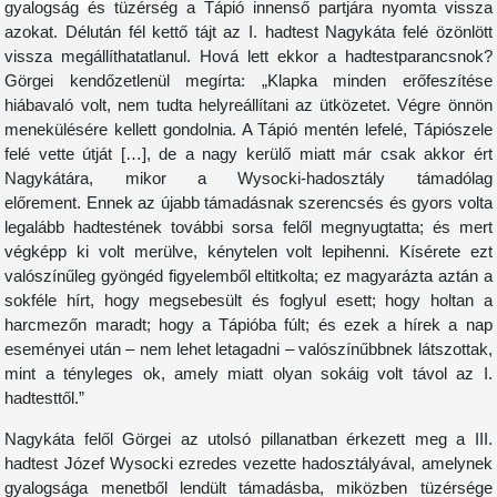
gyalogság és tüzérség a Tápió innenső partjára nyomta vissza
azokat. Délután fél kettő tájt az I. hadtest Nagykáta felé özönlött
vissza megállíthatatlanul. Hová lett ekkor a hadtestparancsnok?
Görgei kendőzetlenül megírta: „Klapka minden erőfeszítése
hiábavaló volt, nem tudta helyreállítani az ütközetet. Végre önnön
menekülésére kellett gondolnia. A Tápió mentén lefelé, Tápiószele
felé vette útját […], de a nagy kerülő miatt már csak akkor ért
Nagykátára, mikor a Wysocki-hadosztály támadólag
előrement. Ennek az újabb támadásnak szerencsés és gyors volta
legalább hadtestének további sorsa felől megnyugtatta; és mert
végképp ki volt merülve, kénytelen volt lepihenni. Kísérete ezt
valószínűleg gyöngéd figyelemből eltitkolta; ez magyarázta aztán a
sokféle hírt, hogy megsebesült és foglyul esett; hogy holtan a
harcmezőn maradt; hogy a Tápióba fúlt; és ezek a hírek a nap
eseményei után – nem lehet letagadni – valószínűbbnek látszottak,
mint a tényleges ok, amely miatt olyan sokáig volt távol az I.
hadtesttől.”
Nagykáta felől Görgei az utolsó pillanatban érkezett meg a III.
hadtest Józef Wysocki ezredes vezette hadosztályával, amelynek
gyalogsága menetből lendült támadásba, miközben tüzérsége