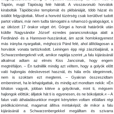
Tápión, majd Tápióság felé hátrált. A visszavonuló horvátok
kirabolták Tápióbicske templomát és plébániáját, több házat és
istállót felgyújtottak. Mivel a honvéd tüzérség csak kerülővel tudott
partot váltani, már nem tudta támogatni a rohamozó gyalogságot, s
az ütközet 17 órakor véget ért. Görgei a horvát határőrök után
küldte Nagysándor József ezredes parancsnoksága alatt a
Ferdinánd- és a Hannover-huszárokat, ám azok homlokegyenest
más irányba nyargaltak, méghozzá Pánd felé, ahol állítólagosan a
horvátok vonata tartózkodott. Leiningen épp régi zászlóaljánál, a
Schwarzenbergeknél volt, amikor naplója szerint „a falu kijárásánál
alkalmat adtam az elmés Kiss Jancsinak, hogy engem
megtréfáljon. – Én tudniillik mindig azt véltem, hogy a golyók előtt
való hajlongás édeskeveset használ, és hála erős idegeimnek,
nem is szoktam ezt megtenni. – Gyakran összeszidtam
embereimet, ha le-lehajolgattak, és mindig azt mondtam nekik: »Én
lóháton vagyok, jobban kitéve a golyóknak, mint ti, mégsem
hajlongok előttük; álljatok hát ti is egyenesen, és ne bókoljatok.« – A
falun való áthaladásunkkor megint kénytelen voltam előállani régi
prédikációmmal, magamat állítva mintaképül; de mikor a falu
kijárásánál a Schwarzenbergekkel megálltam és szivarra