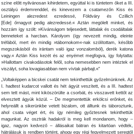
színe előtt nyilvánosan kihirdetem, egyúttal ki is tüntetem őket a III.
osztályú érdemrenddel, és kinevezem a csatamezőn Kiss és
Leiningen alezredest ezredessé, Földváry és Czillich
[Ede] őrnagyot pedig alezredessé.« Aztán megölelt minket, és
hozzám így szólt: »Kívánságom teljesedett, láttalak és csodáltalak
benneteket a harcban. Károlyom (így nevezett mindig, eleinte
tréfából, mert én mindig »tábornokom«-nak szólítottam, később
megszokásból és irántam való igaz vonzalomból), derék katona
vagy.« Aztán Kiss kezét és az enyémet megfogva, így folytatta:
»Hallottam civakodásotok felől, soha nemesebben nem intéztek el
viszályt, soha lovagiasabban nem vívtak párbajt.«”
„Voltaképpen a bicskei csatát nem tekinthettük győzelmünknek. Az
I. hadtest kudarcot vallott és hét ágyút veszített, és a III. hadtest
sem tett mást, mint kiköszörülte a csorbát, és visszavett kettőt az
elvesztett ágyúk közül. – De megmentettük erkölcsi erőnket, és
helyreállt a sikerünkbe vetett bizalom, ott álltunk és táboroztunk,
ahol csata véget ért, és így némileg győztesnek tekinthettük
magunkat. Az osztrák hadakról is meg kell mondanom, hogy –
igaz, nagyon kedvező – állásaikat bátran és kitartóan védték,
hátrálásuk is rendben történt, ahogy egy régi fegyelmezett seregtől