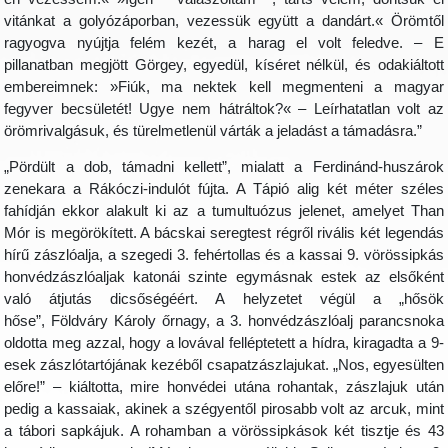
vitánkat a golyózáporban, vezessük együtt a dandárt.« Örömtől
ragyogva nyújtja felém kezét, a harag el volt feledve. – E
pillanatban megjött Görgey, egyedül, kíséret nélkül, és odakiáltott
embereimnek: »Fiúk, ma nektek kell megmenteni a magyar
fegyver becsületét! Ugye nem hátráltok?« – Leírhatatlan volt az
örömrivalgásuk, és türelmetlenül várták a jeladást a támadásra.”
„Pördült a dob, támadni kellett”, mialatt a Ferdinánd-huszárok
zenekara a Rákóczi-indulót fújta. A Tápió alig két méter széles
fahídján ekkor alakult ki az a tumultuózus jelenet, amelyet Than
Mór is megörökített. A bácskai seregtest régről rivális két legendás
hírű zászlóalja, a szegedi 3. fehértollas és a kassai 9. vörössipkás
honvédzászlóaljak katonái szinte egymásnak estek az elsőként
való átjutás dicsőségéért. A helyzetet végül a „hősök
hőse”, Földváry Károly őrnagy, a 3. honvédzászlóalj parancsnoka
oldotta meg azzal, hogy a lovával felléptetett a hídra, kiragadta a 9-
esek zászlótartójának kezéből csapatzászlajukat. „Nos, egyesülten
előre!” – kiáltotta, mire honvédei utána rohantak, zászlajuk után
pedig a kassaiak, akinek a szégyentől pirosabb volt az arcuk, mint
a tábori sapkájuk. A rohamban a vörössipkások két tisztje és 43