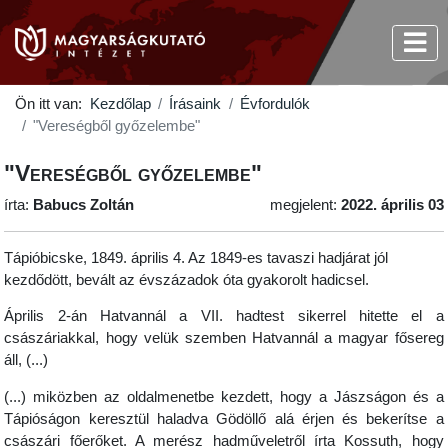
Ön itt van:
Kezdőlap
Írásaink
Évfordulók
"Vereségből győzelembe"
"Vereségből győzelembe"
írta:
Babucs Zoltán
megjelent:
2022. április 03
Tápióbicske, 1849. április 4. Az 1849-es tavaszi hadjárat jól
kezdődött, bevált az évszázadok óta gyakorolt hadicsel.
Április 2-án Hatvannál a VII. hadtest sikerrel hitette el a
császáriakkal, hogy velük szemben Hatvannál a magyar fősereg
áll, (...)
(...) miközben az oldalmenetbe kezdett, hogy a Jászságon és a
Tápióságon keresztül haladva Gödöllő alá érjen és bekerítse a
császári főerőket. A merész hadműveletről írta Kossuth, hogy