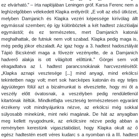
ez elvárható.” – írta naplójában Leningen gróf. Karsa Ferenc nem a
leghízelgőbben vélekedett Klapka erélyéről: „E volt az első ütközet,
melyben Damjanich és Klapka vezéri képessége kirívólag állt
egymással szemben; ép így különböztek a két hadtest zászlóaljai
egymástól; és ez természetes, mert Damjanich katonái
meghalhattak, de futniuk nem volt szabad. Klapka pedig maga is,
még pedig jókor elszaladt. Az igaz hogy a 3. hadtest hadosztályát
Tápió Bicskénél maga a fővezér vezényelte, de a Damjanich
hadverő alakja is ott világított előttünk.” Görgei sem volt
elragadtatva az I. hadtest parancsnokának harcvezetésétől:
„Klapka aznapi vesztesége [...] mind anyagi, mind erkölcsi
tekintetben nagy volt; mert sok harcképes katonán és egy teljes
ágyúütegen fölül azt a bizalmunkat is elvesztette, hogy mi őt a
veszély előtt óvatosnak, a veszélyben pedig rendületlenül
kitartónak ítéltük. Mindkétfajta veszteség természetesen egyaránt
érzékeny volt mindnyájunkra nézve, az erkölcsi még sokkal
súlyosabb minekünk, mint neki magának. De hát az anyagiban
meg kellett nyugodnunk, az erkölcsire nézve pedig abban a
reményben kerestünk vigasztalódást, hogy Klapka okult az ő
egész hadtestén esett véres kudarc s a nyomban rá a III. hadtest