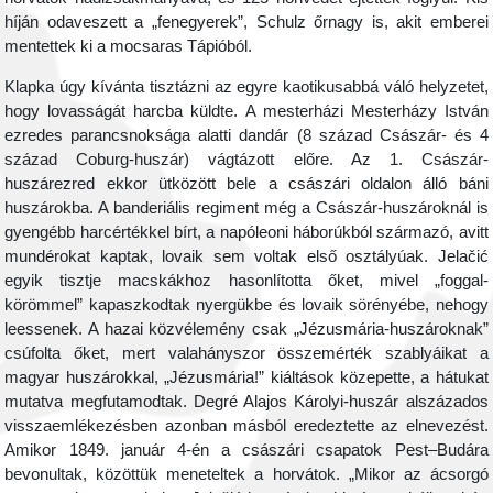
híján odaveszett a „fenegyerek”, Schulz őrnagy is, akit emberei
mentettek ki a mocsaras Tápióból.
Klapka úgy kívánta tisztázni az egyre kaotikusabbá váló helyzetet,
hogy lovasságát harcba küldte. A mesterházi Mesterházy István
ezredes parancsnoksága alatti dandár (8 század Császár- és 4
század Coburg-huszár) vágtázott előre. Az 1. Császár-
huszárezred ekkor ütközött bele a császári oldalon álló báni
huszárokba. A banderiális regiment még a Császár-huszároknál is
gyengébb harcértékkel bírt, a napóleoni háborúkból származó, avitt
mundérokat kaptak, lovaik sem voltak első osztályúak. Jelačić
egyik tisztje macskákhoz hasonlította őket, mivel „foggal-
körömmel” kapaszkodtak nyergükbe és lovaik sörényébe, nehogy
leessenek. A hazai közvélemény csak „Jézusmária-huszároknak”
csúfolta őket, mert valahányszor összemérték szablyáikat a
magyar huszárokkal, „Jézusmária!” kiáltások közepette, a hátukat
mutatva megfutamodtak. Degré Alajos Károlyi-huszár alszázados
visszaemlékezésben azonban másból eredeztette az elnevezést.
Amikor 1849. január 4-én a császári csapatok Pest–Budára
bevonultak, közöttük meneteltek a horvátok. „Mikor az ácsorgó