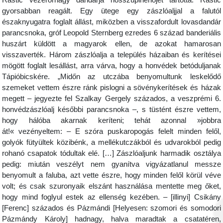
gyorsabban reagált. Egy ütege egy zászlóaljjal a falutól
északnyugatra foglalt állást, miközben a visszafordult lovasdandár
parancsnoka, gróf Leopold Sternberg ezredes 6 század banderiális
huszárt küldött a magyarok ellen, de azokat hamarosan
visszaverték. Három zászlóalja a település házaiban és kerítései
mögött foglalt lesállást, arra várva, hogy a honvédek betóduljanak
Tápióbicskére. „Midőn az utczába benyomultunk leskelődő
szemeket vettem észre ránk pislogni a sövénykerítések és házak
megett – jegyezte fel Szalkay Gergely százados, a veszprémi 6.
honvédzászlóalj későbbi parancsnoka –, s tüstént észre vettem,
hogy hálóba akarnak keríteni; tehát azonnal »jobbra
át!« vezényeltem: – E szóra puskaropogás felelt minden felől,
golyók fütyültek közibénk, a mellékutczákból és udvarokból pedig
rohanó csapatok tódultak elé. […] Zászlóaljunk harmadik osztálya
pedig: miután veszélyt nem gyanítva vigyázatlanul messze
benyomult a faluba, azt vette észre, hogy minden felől körül véve
volt; és csak szuronyaik elszánt használása mentette meg őket,
hogy mind foglyul estek az ellenség kezében. – [illinyi] Csikány
[Ferenc] százados és Pázmándi [Helyesen: szomori és somodori
Pázmándy Károly] hadnagy, halva maradtak a csatatéren,