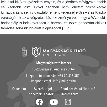
fele által kivívott győzelem tényein, és a jövőben elővigyázatosabb
és kitartóbb lesz. Egyet azonban nem lehetett bölcselkedve
kimagyarázni, sem vigasztaló reménykedéssel elütni – s ez Klapka
vereségének az a végzetes következménye volt, hogy a Wysocki-
hadosztály is belekeveredett a harcba, és ezzel gondosan eltitkolt
támadási tervünk idő előtt lelepleződött […]”
Magyarságkutató Intézet
1062 Budapest, Andrássy út 64.
központi telefonszám: ‭+36-30-313-3501
központi email: info@mki.gov.hu
Kapcsolat
Szerzői jogok
Adatkezelési tájékoztató
Közérdekű adatok
Impresszum