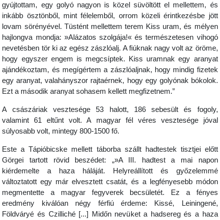
gyújtottam, egy golyó nagyon is közel süvöltött el mellettem, és
inkább ösztönből, mint félelemből, orrom közeli érintkezésbe jött
lovam sörényével. Tüstént mellettem terem Kiss uram, és mélyen
hajlongva mondja: »Alázatos szolgája!« és természetesen vihogó
nevetésben tör ki az egész zászlóalj. A fiúknak nagy volt az öröme,
hogy egyszer engem is megcsíptek. Kiss uramnak egy aranyat
ajándékoztam, és megígértem a zászlóaljnak, hogy mindig fizetek
egy aranyat, valahányszor rajtaérnek, hogy egy golyónak bókolok.
Ezt a második aranyat sohasem kellett megfizetnem.”
A császáriak vesztesége 53 halott, 186 sebesült és fogoly,
valamint 61 eltűnt volt. A magyar fél véres vesztesége jóval
súlyosabb volt, mintegy 800-1500 fő.
Este a Tápióbicske mellett táborba szállt hadtestek tisztjei előtt
Görgei tartott rövid beszédet: „»A III. hadtest a mai napon
kiérdemelte a haza háláját. Helyreállított és győzelemmé
változtatott egy már elvesztett csatát, és a legfényesebb módon
megmentette a magyar fegyverek becsületét. Ez a fényes
eredmény kiválóan négy férfiú érdeme: Kissé, Leiningené,
Földváryé és Czilliché [...] Midőn nevüket a hadsereg és a haza