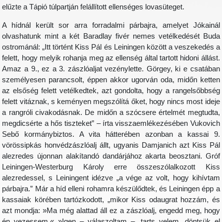
elűzte a Tápió túlpartján felállított ellenséges lovasüteget.
A hídnál került sor arra forradalmi párbajra, amelyet Jókainál
olvashatunk mint a két Baradlay fivér nemes vetélkedését Buda
ostrománál: „Itt történt Kiss Pál és Leiningen között a veszekedés a
felett, hogy melyik rohanja meg az ellenség által tartott hidoni állást.
Amaz a 9., ez a 3. zászlóaljat vezénylette. Görgey, ki e csatában
személyesen parancsolt, éppen akkor ugorván oda, midőn ketten
az elsőség felett vetélkedtek, azt gondolta, hogy a rangelsőbbség
felett vitáznak, s keményen megszólítá őket, hogy nincs most ideje
a rangróli civakodásnak. De midőn a szócsere értelmét megtudta,
megdicsérte a hős tiszteket” – írta visszaemlékezésében Vukovich
Sebő kormánybiztos. A vita hátterében azonban a kassai 9.
vörössipkás honvédzászlóalj állt, ugyanis Damjanich azt Kiss Pál
alezredes újonnan alakítandó dandárjához akarta beosztani. Gróf
Leiningen-Westerburg Károly erre összeszólalkozott Kiss
alezredessel, s Leiningent idézve „a vége az volt, hogy kihívtam
párbajra.” Már a híd elleni rohamra készülődtek, és Leiningen épp a
kassaiak körében tartózkodott, „mikor Kiss odaugrat hozzám, és
azt mondja: »Ma még alattad áll ez a zászlóalj, engedd meg, hogy
én vezessem.« »Igen – válaszoltam –, tarts velem, döntsük el