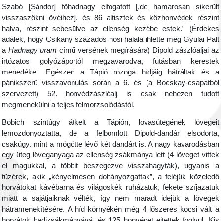
Szabó [Sándor] főhadnagy elfogatott [,de hamarosan sikerült
visszaszökni övéihez], és 86 altisztek és közhonvédek részint
halva, részint sebesülve az ellenség kezébe estek.” (Érdekes
adalék, hogy Csikány százados hősi halála ihlette meg Gyulai Pált
a
Hadnagy uram
című versének megírására) Dipold zászlóaljai az
irtózatos golyózáportól megzavarodva, futásban kerestek
menedéket. Egészen a Tápió rozoga hídjáig hátráltak és a
pánikszerű visszavonulás során a 6. és (a Bocskay-csapatból
szervezett) 52. honvédzászlóalj is csak nehezen tudott
megmenekülni a teljes felmorzsolódástól.
Bobich szintúgy átkelt a Tápión, lovasütegének lövegeit
lemozdonyoztatta, de a felbomlott Dipold-dandár elsodorta,
csakúgy, mint a mögötte lévő két dandárt is. A nagy kavarodásban
egy üteg löveganyaga az ellenség zsákmánya lett (4 löveget vittek
el magukkal, a többit beszegezve visszahagyták), ugyanis a
tüzérek, akik „kényelmesen dohányozgattak”, a feléjük közeledő
horvátokat kávébarna és világoskék ruházatuk, fekete szíjazatuk
miatt a sajátjaiknak vélték, így nem maradt idejük a lövegek
hátramenekítésére. A híd környékén még 4 lőszeres kocsi vált a
horvátok hadizsákmányává, és 125 honvédet ejtettek foglyul. Kis