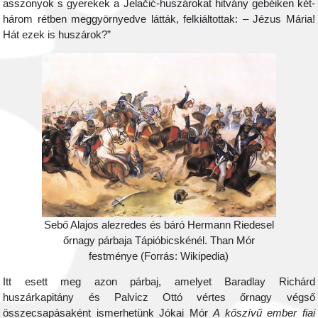
asszonyok s gyerekek a Jelačić-huszárokat hitvány gebéiken két-
három rétben meggyörnyedve látták, felkiáltottak: – Jézus Mária!
Hát ezek is huszárok?”
Sebő Alajos alezredes és báró Hermann Riedesel
őrnagy párbaja Tápióbicskénél. Than Mór
festménye (Forrás: Wikipedia)
Itt esett meg azon párbaj, amelyet Baradlay Richárd
huszárkapitány és Palvicz Ottó vértes őrnagy végső
összecsapásaként ismerhetünk Jókai Mór
A kőszívű ember fiai