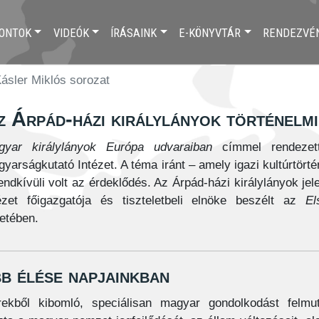
ONTOK
VIDEÓK
ÍRÁSAINK
E-KÖNYVTÁR
RENDEZVÉ
Kásler Miklós sorozat
z Árpád-házi királylányok történelmi
gyar királylányok Európa udvaraiban
címmel rendezett
yarságkutató Intézet. A téma iránt – amely igazi kultúrtör
endkívüli volt az érdeklődés. Az Árpád-házi királylányok jel
ézet főigazgatója és tiszteletbeli elnöke beszélt az
E
retében.
b élése napjainkban
kből kibomló, speciálisan magyar gondolkodást felmut