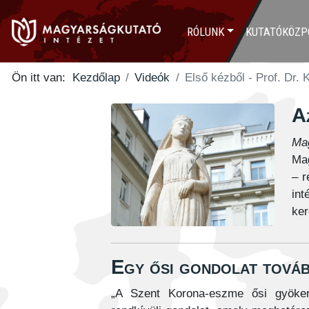
RÓLUNK
KUTATÓKÖZP
Ön itt van:
Kezdőlap
Videók
Első kézből - Prof. Dr. 
A
Ma
Mag
– r
int
ke
Egy ősi gondolat továb
„A Szent Korona-eszme ősi gyökere