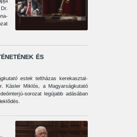
apja
 Dr.
ona-
ozat
énetének és
gkutató estek
teltházas kerekasztal-
Dr. Kásler Miklós, a Magyarságkutató
ideóinterjú-sorozat legújabb adásában
deklődés.