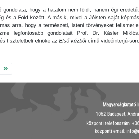
 gondolata, hogy a hatalom nem földi, hanem égi eredetű
Ég és a Föld között. A másik, mivel a Jóisten saját képmá
mas arra, hogy a természeti, isteni törvényeket felismerje
zme legfontosabb gondolatait Prof. Dr. Kásler Miklós
és tiszteletbeli elnöke az
Első kézből
című videóinterjú-sor
Magyarságkutató I
1062 Budapest, András
központi telefonszám: ‭+
központi email: info@