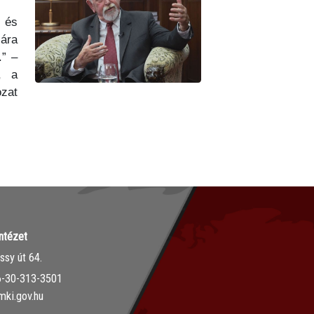
, és
sára
.” –
, a
ozat
ntézet
sy út 64.
36-30-313-3501
mki.gov.hu