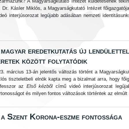
ármazunk? A Magyarságkutató Intézet küldetésének tekin
 Dr. Kásler Miklós, a Magyarságkutató Intézet főigazgatój
deó interjúsorozat legújabb adásában nemzeti identitásun
 magyar eredetkutatás új lendülettel
eretek között folytatódik
3. március 13-án jelentős változás történt a Magyarságkuta
lós tiszteletbeli elnök kapta meg a bizalmat arra, hogy fő
ofesszor az
Első kézből
című videó interjúsorozat legúja
ytonosságot és milyen fontos változások történtek az elmúl
 a Szent Korona-eszme fontossága