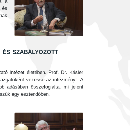
ti a
a és
knak
 és szabályozott
tó Intézet életében. Prof. Dr. Kásler
igazgatóként vezesse az intézményt. A
bb adásában összefoglalta, mi jelent
t szűk egy esztendőben.