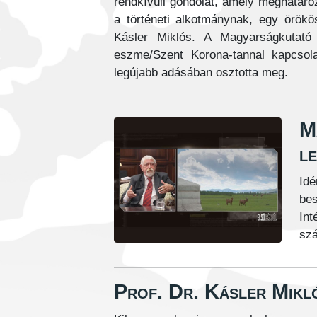
rendkívüli gondolat, amely meghatároz
a történeti alkotmánynak, egy örökös 
Kásler Miklós. A Magyarságkutató I
eszme/Szent Korona-tannal kapcsol
legújabb adásában osztotta meg.
M
l
Idé
bes
Int
szá
Prof. Dr. Kásler Mikló