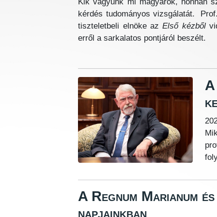
Kik vagyunk mi magyarok, honnan sz
kérdés tudományos vizsgálatát. Prof.
tiszteletbeli elnöke az
Első kézből
vi
erről a sarkalatos pontjáról beszélt.
A
k
202
Mik
pr
fol
A Regnum Marianum és
napjainkban