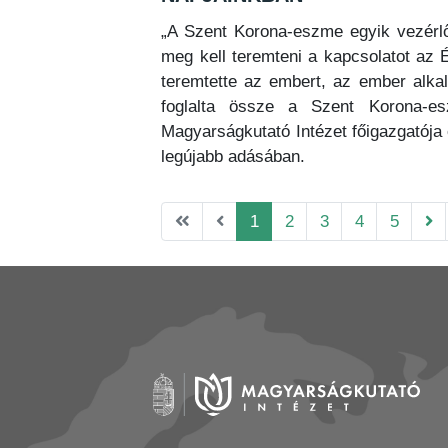
„A Szent Korona-eszme egyik vezérlő
meg kell teremteni a kapcsolatot az 
teremtette az embert, az ember alkal
foglalta össze a Szent Korona-es
Magyarságkutató Intézet főigazgatója 
legújabb adásában.
1
2
3
4
5