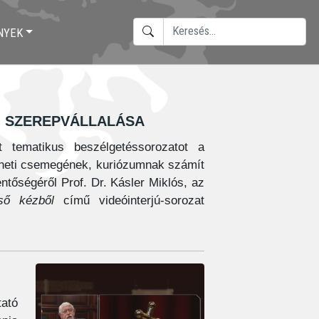
KERESÉS
NYEK
TYPE 2 OR MORE CHARACTERS F
 szerepvállalása
 tematikus beszélgetéssorozatot a
téneti csemegének, kuriózumnak számít
entőségéről Prof. Dr. Kásler Miklós, az
lső kézből
című videóinterjú-sorozat
ató