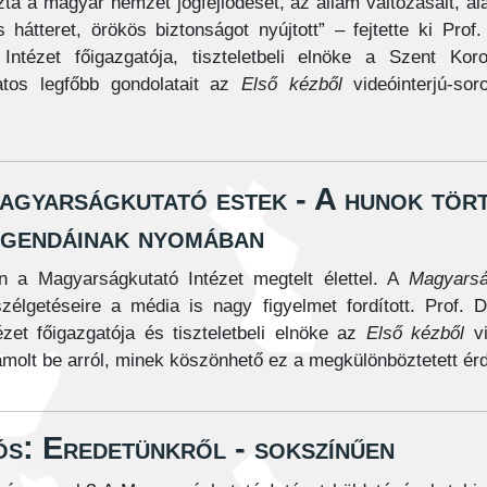
ta a magyar nemzet jogfejlődését, az állam változásait, al
hátteret, örökös biztonságot nyújtott” – fejtette ki Prof.
ntézet főigazgatója, tiszteletbeli elnöke a Szent Kor
atos legfőbb gondolatait az
Első kézből
videóinterjú-sor
agyarságkutató estek - A hunok tört
egendáinak nyomában
n a Magyarságkutató Intézet megtelt élettel. A
Magyarsá
zélgetéseire a média is nagy figyelmet fordított. Prof. 
ézet főigazgatója és tiszteletbeli elnöke az
Első kézből
v
molt be arról, minek köszönhető ez a megkülönböztetett ér
s: Eredetünkről - sokszínűen