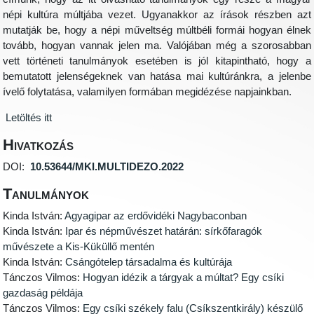
népi kultúra múltjába vezet. Ugyanakkor az írások részben azt
mutatják be, hogy a népi műveltség múltbéli formái hogyan élnek
tovább, hogyan vannak jelen ma. Valójában még a szorosabban
vett történeti tanulmányok esetében is jól kitapintható, hogy a
bemutatott jelenségeknek van hatása mai kultúránkra, a jelenbe
ívelő folytatása, valamilyen formában megidézése napjainkban.
Letöltés itt
Hivatkozás
DOI:
10.53644/MKI.MULTIDEZO.2022
Tanulmányok
Kinda István:
Agyagipar az erdővidéki Nagybaconban
Kinda István:
Ipar és népművészet határán: sírkőfaragók
művészete a Kis-Küküllő mentén
Kinda István:
Csángótelep társadalma és kultúrája
Tánczos Vilmos:
Hogyan idézik a tárgyak a múltat? Egy csíki
gazdaság példája
Tánczos Vilmos:
Egy csíki székely falu (Csíkszentkirály) készülő