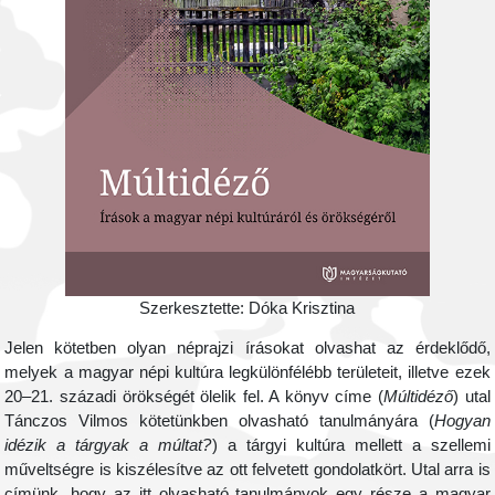
Szerkesztette: Dóka Krisztina
Jelen kötetben olyan néprajzi írásokat olvashat az érdeklődő,
melyek a magyar népi kultúra legkülönfélébb területeit, illetve ezek
20–21. századi örökségét ölelik fel. A könyv címe (
Múltidéző
) utal
Tánczos Vilmos kötetünkben olvasható tanulmányára (
Hogyan
idézik a tárgyak a múltat?
) a tárgyi kultúra mellett a szellemi
műveltségre is kiszélesítve az ott felvetett gondolatkört. Utal arra is
címünk, hogy az itt olvasható tanulmányok egy része a magyar