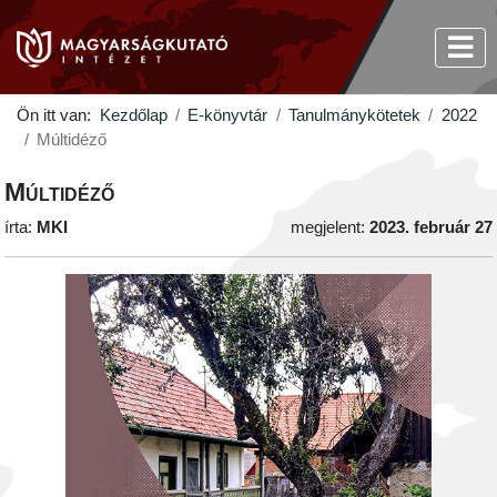
Ön itt van:
Kezdőlap
E-könyvtár
Tanulmánykötetek
2022
Múltidéző
Múltidéző
írta:
MKI
megjelent:
2023. február 27