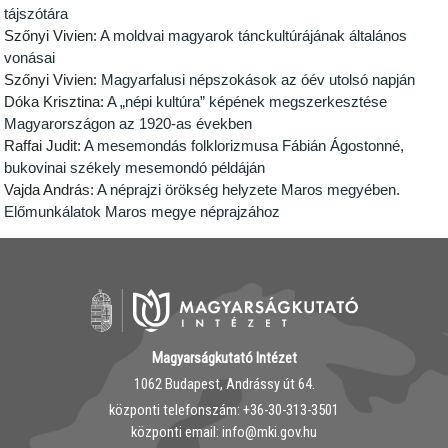
tájszótára
Szőnyi Vivien:
A moldvai magyarok tánckultúrájának általános
vonásai
Szőnyi Vivien:
Magyarfalusi népszokások az óév utolsó napján
Dóka Krisztina:
A „népi kultúra” képének megszerkesztése
Magyarországon az 1920-as években
Raffai Judit:
A mesemondás folklorizmusa Fábián Ágostonné,
bukovinai székely mesemondó példáján
Vajda András:
A néprajzi örökség helyzete Maros megyében.
Előmunkálatok Maros megye néprajzához
Magyarságkutató Intézet
1062 Budapest, Andrássy út 64.
központi telefonszám: ‭+36-30-313-3501
központi email: info@mki.gov.hu