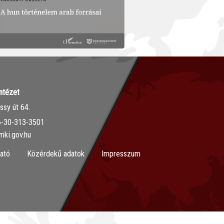
ntézet
sy út 64.
36-30-313-3501
mki.gov.hu
ató
Közérdekű adatok
Impresszum