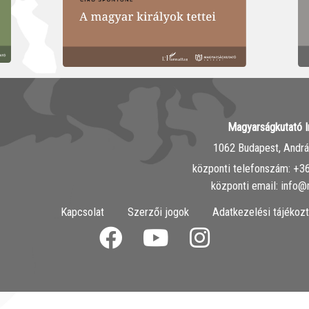
Magyarságkutató I
1062 Budapest, András
központi telefonszám: ‭+
központi email: info@
Kapcsolat
Szerzői jogok
Adatkezelési tájékozt