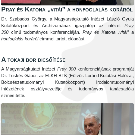
Pray és Katona „vitái” a honfoglalás koráról
Dr. Szabados György, a Magyarságkutató Intézet László Gyula
Kutatóközpont és Archívumának igazgatója az intézet
Pray
300
című tudományos konferenciáján,
Pray és Katona
„
vitái
”
a
honfoglalás koráról
címmel tartott előadást.
A tokaji bor dicsőítése
A Magyarságkutató Intézet
Pray 300
konferenciájának programját
Dr. Tüskés Gábor, az ELKH BTK (Eötvös Loránd Kutatási Hálózat,
Bölcsészettudományi Kutatóközpont) Irodalomtudományi
Intézetének osztályvezetője és tudományos tanácsadója
színesítette.