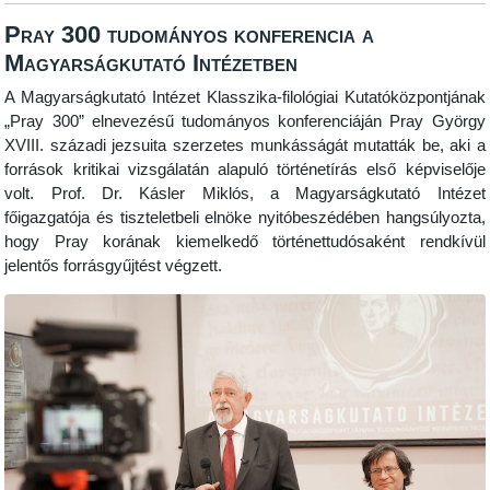
Pray 300 tudományos konferencia a
Magyarságkutató Intézetben
A Magyarságkutató Intézet Klasszika-filológiai Kutatóközpontjának
„Pray 300” elnevezésű tudományos konferenciáján Pray György
XVIII. századi jezsuita szerzetes munkásságát mutatták be, aki a
források kritikai vizsgálatán alapuló történetírás első képviselője
volt. Prof. Dr. Kásler Miklós, a Magyarságkutató Intézet
főigazgatója és tiszteletbeli elnöke nyitóbeszédében hangsúlyozta,
hogy Pray korának kiemelkedő történettudósaként rendkívül
jelentős forrásgyűjtést végzett.