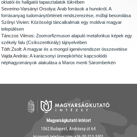
oktatói és hallgatói tapasztalatok tükrében
Severino-Varsányi Orsolya:
Arab források a hunokról. A
forrásanyag tudománytörténeti rendszerezése, műfaji besorolása
Szőnyi Vivien:
Közösségi táncalkalmak egy moldvai magyar
településen
Tánczos Vilmos:
Zoomorfizmuson alapuló metaforikus képek egy
székely falu (Csíkszentkirály) tájnyelvében
Tóth Zsolt:
A magyar és a mongol igenévrendszer összevetése
Vajda András:
A karácsonyi ünnepkörhöz kapcsolódó
néphagyományok alakulása a Maros menti Sáromberkén
Magyarságkutató Intézet
1062 Budapest, Andrássy út 64.
központi telefonszám: ‭+36-30-313-3501