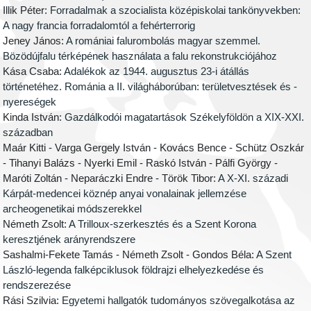
Illik Péter:
Forradalmak a szocialista középiskolai tankönyvekben:
A nagy francia forradalomtól a fehérterrorig
Jeney János:
A romániai falurombolás magyar szemmel.
Bözödújfalu térképének használata a falu rekonstrukciójához
Kása Csaba:
Adalékok az 1944. augusztus 23-i átállás
történetéhez. Románia a II. világháborúban: területvesztések és -
nyereségek
Kinda István:
Gazdálkodói magatartások Székelyföldön a XIX-XXI.
században
Maár Kitti - Varga Gergely István - Kovács Bence - Schütz Oszkár
- Tihanyi Balázs - Nyerki Emil - Raskó István - Pálfi György -
Maróti Zoltán - Neparáczki Endre - Török Tibor:
A X-XI. századi
Kárpát-medencei köznép anyai vonalainak jellemzése
archeogenetikai módszerekkel
Németh Zsolt:
A Trilloux-szerkesztés és a Szent Korona
keresztjének arányrendszere
Sashalmi-Fekete Tamás - Németh Zsolt - Gondos Béla:
A Szent
László-legenda falképciklusok földrajzi elhelyezkedése és
rendszerezése
Rási Szilvia:
Egyetemi hallgatók tudományos szövegalkotása az