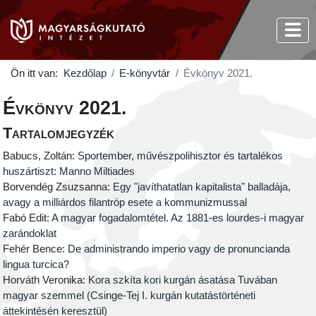
Ön itt van:
Kezdőlap
E-könyvtár
Évkönyv 2021.
Évkönyv 2021.
Tartalomjegyzék
Babucs, Zoltán:
Sportember, művészpolihisztor és tartalékos
huszártiszt: Manno Miltiades
Borvendég Zsuzsanna:
Egy "javíthatatlan kapitalista" balladája,
avagy a milliárdos filantróp esete a kommunizmussal
Fabó Edit:
A magyar fogadalomtétel. Az 1881-es lourdes-i magyar
zarándoklat
Fehér Bence:
De administrando imperio vagy de pronuncianda
lingua turcica?
Horváth Veronika:
Kora szkíta kori kurgán ásatása Tuvában
magyar szemmel (Csinge-Tej I. kurgán kutatástörténeti
áttekintésén keresztül)