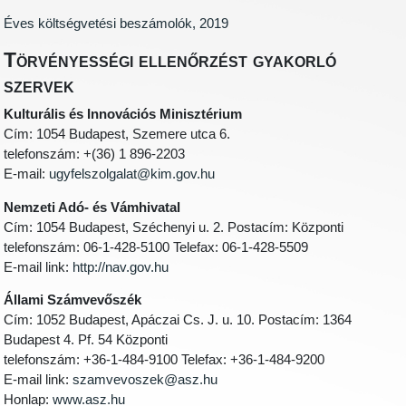
Éves költségvetési beszámolók, 2019
Törvényességi ellenőrzést gyakorló
szervek
Kulturális és Innovációs Minisztérium
Cím: 1054 Budapest, Szemere utca 6.
telefonszám: +(36) 1 896-2203
E-mail:
ugyfelszolgalat@kim.gov.hu
Nemzeti Adó- és Vámhivatal
Cím: 1054 Budapest, Széchenyi u. 2. Postacím: Központi
telefonszám: 06-1-428-5100 Telefax: 06-1-428-5509
E-mail link:
http://nav.gov.hu
Állami Számvevőszék
Cím: 1052 Budapest, Apáczai Cs. J. u. 10. Postacím: 1364
Budapest 4. Pf. 54 Központi
telefonszám: +36-1-484-9100 Telefax: +36-1-484-9200
E-mail link:
szamvevoszek@asz.hu
Honlap:
www.asz.hu