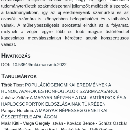
tudományterületek szakmódszertani jellemzőit mellőzék a szerzők
a tanulmányaikban, így az új eredményeink számunkra és az
olvasók számára is könnyebben befogadhatóvá és vitathatóvá
válnak. A műhelybeszélgetés sorozattal elindult az a folyamat,
melynek a végén egyre több és több magyar őstörténettel
kapcsolatos megválaszolatlan kérdésre adunk konszenzusos
választ.
Hivatkozás
DOI:
10.53644/mki.maosmb.2022
Tanulmányok
Török Tibor:
POPULÁCIÓGENOMIKAI EREDMÉNYEK A
HUNOK, AVAROK ÉS HONFOGLALÓK SZÁRMAZÁSÁRÓL
Juhász Zoltán:
A MAGYAR NÉPZENE A DALLAMTÍPUSOK ÉS A
HAPLOCSOPORTOK ELOSZLÁSAINAK TÜKRÉBEN
Pamjav Horolma:
A MAGYAR NÉPESSÉG GENETIKAI
ÖSSZETÉTELE APAI ÁGON
Maár Kitti - Varga Gergely István - Kovács Bence - Schütz Oszkár
- Tihanyi Balázs - Nyerki Emil - Raskó István - Pálfi György -