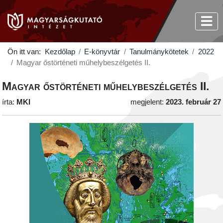
Ön itt van:
Kezdőlap
E-könyvtár
Tanulmánykötetek
2022
Magyar őstörténeti műhelybeszélgetés II.
Magyar őstörténeti műhelybeszélgetés II.
írta:
MKI
megjelent:
2023. február 27