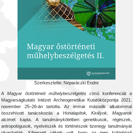
Szerkesztette: Neparáczki Endre
A
Magyar őstörténeti műhelybeszélgetés
című konferenciát a
Magyarságkutató Intézet Archeogenetikai Kutatóközpontja 2021.
november 25–26-án tartotta. Az immár második alkalommal
összehívott tanácskozás a
Honalapítok, Királyok, Magyarok
alcímet kapta. A tanulmánykötetben genetikusok, régészek,
antropológusok, nyelvészek és történészek tizenegy tanulmányát
olvashatják. Kifejezett célunk volt, hogy az igen különböző