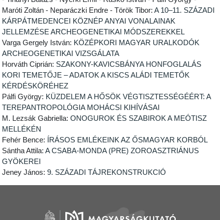
Maróti Zoltán - Neparáczki Endre - Török Tibor:
A 10–11. SZÁZADI
KÁRPÁTMEDENCEI KÖZNÉP ANYAI VONALAINAK
JELLEMZÉSE ARCHEOGENETIKAI MÓDSZEREKKEL
Varga Gergely István:
KÖZÉPKORI MAGYAR URALKODÓK
ARCHEOGENETIKAI VIZSGÁLATA
Horváth Ciprián:
SZAKONY-KAVICSBÁNYA HONFOGLALÁS
KORI TEMETŐJE – ADATOK A KISCS ALÁDI TEMETŐK
KÉRDÉSKÖRÉHEZ
Pálfi György:
KÜZDELEM A HŐSÖK VÉGTISZTESSÉGÉÉRT: A
TEREPANTROPOLÓGIA MOHÁCSI KIHÍVÁSAI
M. Lezsák Gabriella:
ONOGUROK ÉS SZABIROK A MEÓTISZ
MELLÉKÉN
Fehér Bence:
ÍRÁSOS EMLÉKEINK AZ ŐSMAGYAR KORBÓL
Sántha Attila:
A CSABA-MONDA (PRE) ZOROASZTRIÁNUS
GYÖKEREI
Jeney János:
9. SZÁZADI TÁJREKONSTRUKCIÓ