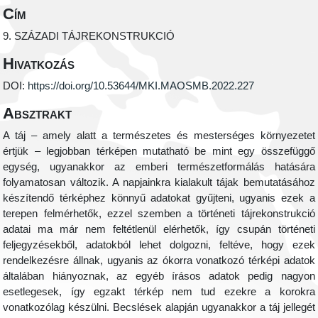
Cím
9. SZÁZADI TÁJREKONSTRUKCIÓ
Hivatkozás
DOI:
https://doi.org/10.53644/MKI.MAOSMB.2022.227
Absztrakt
A táj – amely alatt a természetes és mesterséges környezetet
értjük – legjobban térképen mutatható be mint egy összefüggő
egység, ugyanakkor az emberi természetformálás hatására
folyamatosan változik. A napjainkra kialakult tájak bemutatásához
készítendő térképhez könnyű adatokat gyűjteni, ugyanis ezek a
terepen felmérhetők, ezzel szemben a történeti tájrekonstrukció
adatai ma már nem feltétlenül elérhetők, így csupán történeti
feljegyzésekből, adatokból lehet dolgozni, feltéve, hogy ezek
rendelkezésre állnak, ugyanis az ókorra vonatkozó térképi adatok
általában hiányoznak, az egyéb írásos adatok pedig nagyon
esetlegesek, így egzakt térkép nem tud ezekre a korokra
vonatkozólag készülni. Becslések alapján ugyanakkor a táj jellegét