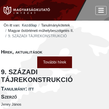
Ön itt van:
Kezdőlap
Tanulmánykötetek
Magyar őstörténeti műhelybeszélgetés II.
9. SZÁZADI TÁJREKONSTRUKCIÓ
Hírek, aktualitások
További hírek
9. SZÁZADI
TÁJREKONSTRUKCIÓ
Tanulmány: itt
Szerző
Jeney János