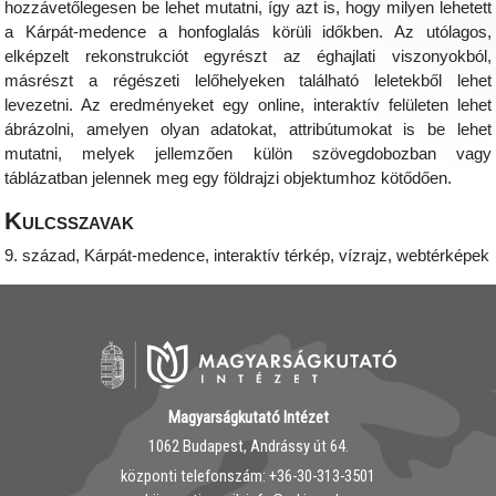
hozzávetőlegesen be lehet mutatni, így azt is, hogy milyen lehetett
a Kárpát-medence a honfoglalás körüli időkben. Az utólagos,
elképzelt rekonstrukciót egyrészt az éghajlati viszonyokból,
másrészt a régészeti lelőhelyeken található leletekből lehet
levezetni. Az eredményeket egy online, interaktív felületen lehet
ábrázolni, amelyen olyan adatokat, attribútumokat is be lehet
mutatni, melyek jellemzően külön szövegdobozban vagy
táblázatban jelennek meg egy földrajzi objektumhoz kötődően.
Kulcsszavak
9. század, Kárpát-medence, interaktív térkép, vízrajz, webtérképek
Magyarságkutató Intézet
1062 Budapest, Andrássy út 64.
központi telefonszám: ‭+36-30-313-3501