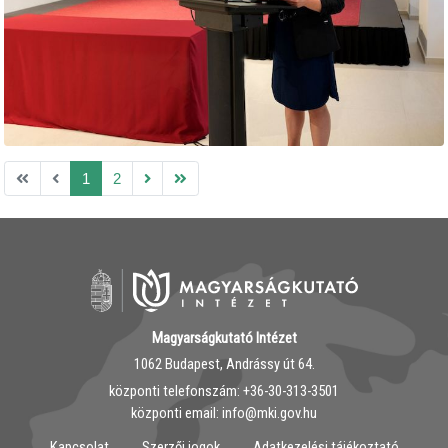
1
2
Magyarságkutató Intézet
1062 Budapest, Andrássy út 64.
központi telefonszám: ‭+36-30-313-3501
központi email: info@mki.gov.hu
Kapcsolat
Szerzői jogok
Adatkezelési tájékoztató