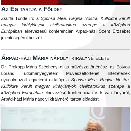
Az Ég tartja a Földet
Zsuffa Tünde író a
Sponsa Mea, Regina Nostra. Külföldre került
magyar királylányok civilizatorikus szerepe a középkori
Európában
elnevezésű konferencián Árpád-házi Szent Erzsébet
jelentőségéről beszélt.
Árpád-házi Mária nápolyi királyné élete
Dr. Prokopp Mária Széchenyi-díjas művészettörténész, az Eötvös
Loránd Tudományegyetem Művészettörténeti Intézetének
nyugalmazott egyetemi oktatója a
Sponsa Mea, Regina Nostra.
Külföldre került magyar királylányok civilizatorikus szerepe a
középkori Európában
elnevezésű konferencián V. István lányáról,
Árpád-házi Mária nápolyi királynéról tartott előadást.