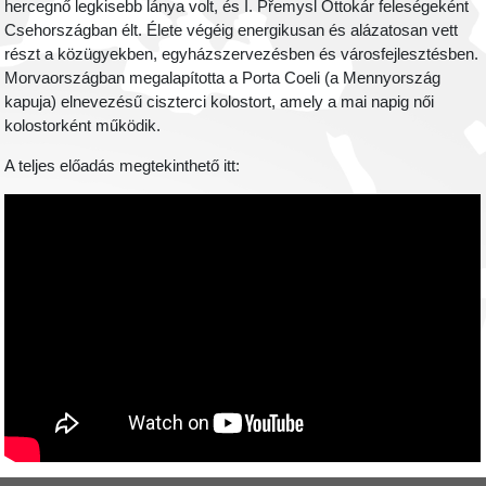
hercegnő legkisebb lánya volt, és I.
Přemysl Ottokár feleségeként
Csehországban élt. Élete végéig energikusan és alázatosan vett
részt a közügyekben, egyházszervezésben és városfejlesztésben.
Morvaországban megalapította a Porta Coeli (a Mennyország
kapuja) elnevezésű ciszterci kolostort, amely a mai napig női
kolostorként működik.
A teljes előadás megtekinthető itt: