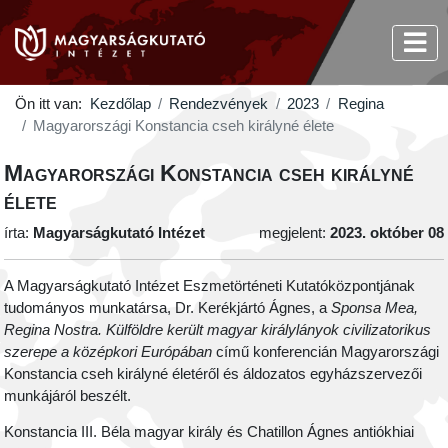
Ön itt van:
Kezdőlap
Rendezvények
2023
Regina
Magyarországi Konstancia cseh királyné élete
Magyarországi Konstancia cseh királyné
élete
írta:
Magyarságkutató Intézet
megjelent:
2023. október 08
A Magyarságkutató Intézet Eszmetörténeti Kutatóközpontjának
tudományos munkatársa, Dr. Kerékjártó Ágnes, a
Sponsa Mea,
Regina Nostra.
Külföldre került magyar királylányok civilizatorikus
szerepe a középkori Európában
című konferencián Magyarországi
Konstancia cseh királyné életéről és áldozatos egyházszervezői
munkájáról beszélt.
Konstancia III. Béla magyar király és Chatillon Ágnes antiókhiai