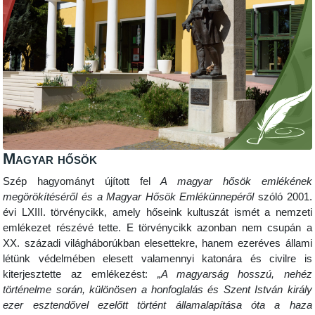
Magyar hősök
Szép hagyományt újított fel
A magyar hősök emlékének
megörökítéséről és a Magyar Hősök Emlékünnepéről
szóló 2001.
évi LXIII. törvénycikk, amely hőseink kultuszát ismét a nemzeti
emlékezet részévé tette. E törvénycikk azonban nem csupán a
XX. századi világháborúkban elesettekre, hanem ezeréves állami
létünk védelmében elesett valamennyi katonára és civilre is
kiterjesztette az emlékezést:
„A magyarság hosszú, nehéz
történelme során, különösen a honfoglalás és Szent István király
ezer esztendővel ezelőtt történt államalapítása óta a haza