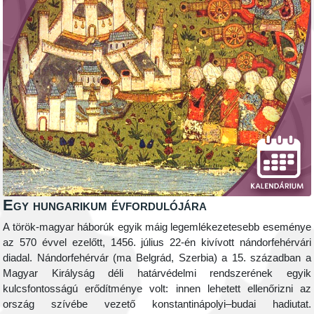
Egy hungarikum évfordulójára
A török-magyar háborúk egyik máig legemlékezetesebb eseménye
az 570 évvel ezelőtt, 1456. július 22-én kivívott nándorfehérvári
diadal. Nándorfehérvár (ma Belgrád, Szerbia) a 15. században a
Magyar Királyság déli határvédelmi rendszerének egyik
kulcsfontosságú erődítménye volt: innen lehetett ellenőrizni az
ország szívébe vezető konstantinápolyi–budai hadiutat.