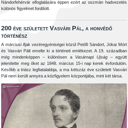
Nándorfehérvár elfoglalására éppen ezért az oszmán hadvezetés
különös figyelmet fordított.
200 éve született Vasvári Pál, a honvédő
történész
A márciusi ifjak vezéregyéniségei közül Petőfi Sándort, Jókai Mórt
és Vasvári Pált emelte ki a történeti emlékezet. A 19. században
még mindenképpen – különösen a
Vasárnapi Ujság
– együtt
jelenítette meg őket az 1848. március 15-i nap kerek évfordulóin.
Később a triász legfiatalabbja, a ma kétszáz éve született Vasvári
Pál nem került annyira a közfigyelem központjába, mint két társa.