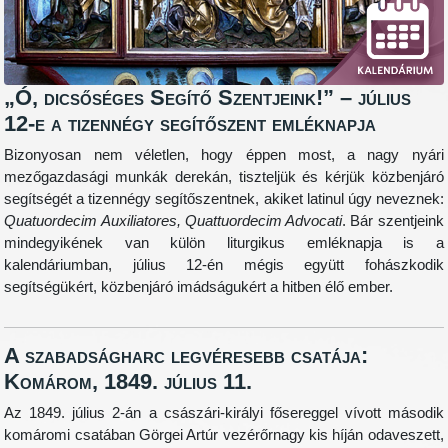
„Ó, dicsőséges Segítő Szentjeink!” – július
12-e a tizennégy segítőszent emléknapja
Bizonyosan nem véletlen, hogy éppen most, a nagy nyári
mezőgazdasági munkák derekán, tiszteljük és kérjük közbenjáró
segítségét a tizennégy segítőszentnek, akiket latinul úgy neveznek:
Quatuordecim Auxiliatores, Quattuordecim Advocati
. Bár szentjeink
mindegyikének van külön liturgikus emléknapja is a
kalendáriumban, július 12-én mégis együtt fohászkodik
segítségükért, közbenjáró imádságukért a hitben élő ember.
A szabadságharc legvéresebb csatája:
Komárom, 1849. július 11.
Az 1849. július 2-án a császári-királyi fősereggel vívott második
komáromi csatában Görgei Artúr vezérőrnagy kis híján odaveszett,