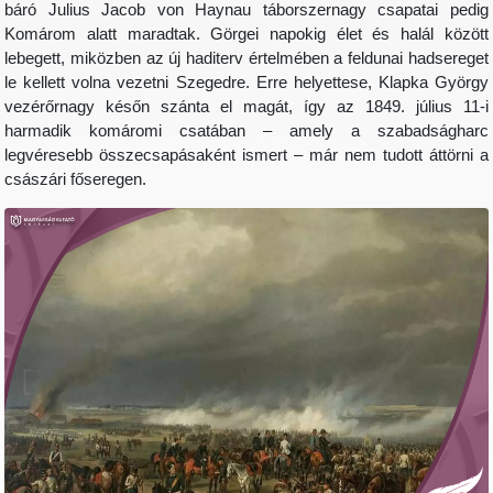
báró Julius Jacob von Haynau táborszernagy csapatai pedig
Komárom alatt maradtak. Görgei napokig élet és halál között
lebegett, miközben az új haditerv értelmében a feldunai hadsereget
le kellett volna vezetni Szegedre. Erre helyettese, Klapka György
vezérőrnagy későn szánta el magát, így az 1849. július 11-i
harmadik komáromi csatában – amely a szabadságharc
legvéresebb összecsapásaként ismert – már nem tudott áttörni a
császári főseregen.