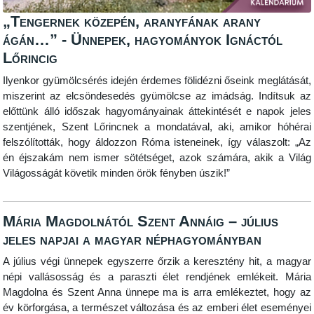
„Tengernek közepén, aranyfának arany
ágán…” - Ünnepek, hagyományok Ignáctól
Lőrincig
Ilyenkor gyümölcsérés idején érdemes fölidézni őseink meglátását,
miszerint az elcsöndesedés gyümölcse az imádság. Indítsuk az
előttünk álló időszak hagyományainak áttekintését e napok jeles
szentjének, Szent Lőrincnek a mondatával, aki, amikor hóhérai
felszólították, hogy áldozzon Róma isteneinek, így válaszolt: „Az
én éjszakám nem ismer sötétséget, azok számára, akik a Világ
Világosságát követik minden örök fényben úszik!”
Mária Magdolnától Szent Annáig – július
jeles napjai a magyar néphagyományban
A július végi ünnepek egyszerre őrzik a keresztény hit, a magyar
népi vallásosság és a paraszti élet rendjének emlékeit. Mária
Magdolna és Szent Anna ünnepe ma is arra emlékeztet, hogy az
év körforgása, a természet változása és az emberi élet eseményei