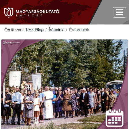
Ön itt van:
Kezdőlap
Írásaink
Évfordulók