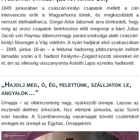
1849 júniusában a császári-királyi csapatok mellett a cári
intervenciós erők is Magyarhonra törtek, és megkezdődött a
nemzet élethalálharca. Görgei Artúr tábornok arra törekedett, hogy
még az orosz csapatok beérkezése előtt megverje a báró Julius
Jacob von Haynau táborszernagy parancsnoksága alatti császári-
királyi fősereget a Vág vidékén. A nyári hadjárat első szakaszában
– 1849. június 16-án – a feldunai hadsereg jobbszárnyán indított
támadás során a II. hadtest Királyrév–Zsigárd között sikereket ért
el, ám az ellenség visszanyomta Asbóth Lajos ezredes hadtestét.
„Hajolj meg, ó, ég, felettünk, szálljatok le,
angyalok…”
Úrnapja – az oltáriszentség nagy, nyárkezdő ünnepe.
Lassan az
esztendő deléhez érkezünk, hisz elértünk júniusba, azaz Szent
Iván havába. A Szentháromság vasárnapját követő csütörtököt
emlegeti és ünnepli az Egyház, Úrnapjaként.