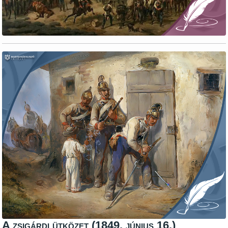
A zsigárdi ütközet (1849. június 16.)