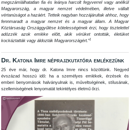
megszámlálhatatlan fia és leánya harcolt fegyverrel vagy anélkül
Magyarország, a magyar nemzet védelmében, illetve vállalt
vértanúságot a hazáért. Tetteik nagyban hozzájárultak ahhoz, hogy
fennmaradt a magyar nemzet és a magyar állam. A Magyar
Köztársaság Országgyűlése kötelességének érzi, hogy tisztelettel
adózzék azok emléke előtt, akik vérüket ontották, életüket
1
kockáztatták vagy áldozták Magyarországért.”
Dr. Katona Imre néprajzkutatóra emlékezünk
25 éve már, hogy dr. Katona Imre nincs közöttünk. Negyed
évszázad hosszú idő: ha a személyes emlékek, érzések és
emberi benyomások halványulnak is, műveltségének, stílusának,
szellemiségének lenyomatát tekintélyes életmű őrzi.