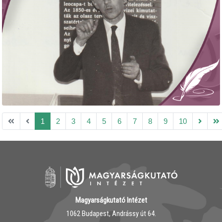
1
2
3
4
5
6
7
8
9
10
Magyarságkutató Intézet
1062 Budapest, Andrássy út 64.