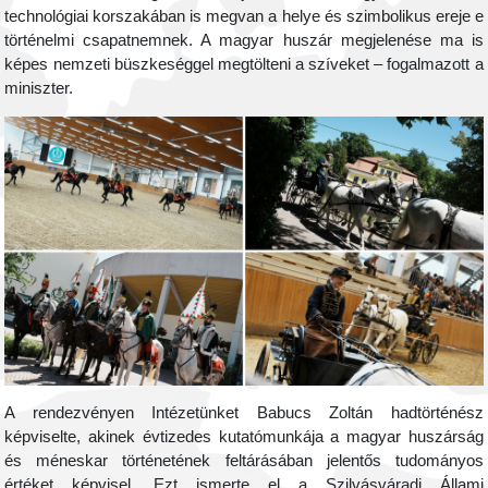
technológiai korszakában is megvan a helye és szimbolikus ereje e
történelmi csapatnemnek. A magyar huszár megjelenése ma is
képes nemzeti büszkeséggel megtölteni a szíveket – fogalmazott a
miniszter.
A rendezvényen Intézetünket Babucs Zoltán hadtörténész
képviselte, akinek évtizedes kutatómunkája a magyar huszárság
és méneskar történetének feltárásában jelentős tudományos
értéket képvisel. Ezt ismerte el a Szilvásváradi Állami