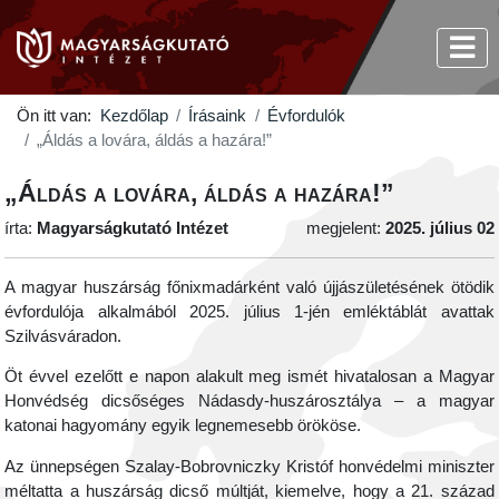
Ön itt van:
Kezdőlap
Írásaink
Évfordulók
„Áldás a lovára, áldás a hazára!”
„Áldás a lovára, áldás a hazára!”
írta:
Magyarságkutató Intézet
megjelent:
2025. július 02
A magyar huszárság főnixmadárként való újjászületésének ötödik
évfordulója alkalmából 2025. július 1-jén emléktáblát avattak
Szilvásváradon.
Öt évvel ezelőtt e napon alakult meg ismét hivatalosan a Magyar
Honvédség dicsőséges Nádasdy-huszárosztálya – a magyar
katonai hagyomány egyik legnemesebb örököse.
Az ünnepségen Szalay-Bobrovniczky Kristóf honvédelmi miniszter
méltatta a huszárság dicső múltját, kiemelve, hogy a 21. század