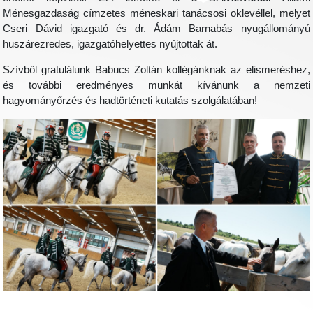
Ménesgazdaság címzetes méneskari tanácsosi oklevéllel, melyet
Cseri Dávid igazgató és dr. Ádám Barnabás nyugállományú
huszárezredes, igazgatóhelyettes nyújtottak át.
Szívből gratulálunk Babucs Zoltán kollégánknak az elismeréshez,
és további eredményes munkát kívánunk a nemzeti
hagyományőrzés és hadtörténeti kutatás szolgálatában!