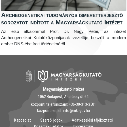
Archeogenetikai tudományos ismeretterjesztő
sorozatot indított a Magyarságkutató Intézet
Az első alkalommal Prof. Dr. Nagy Péter, az intézet
Archeogenetikai Kutatóközpontjának vezetője beszélt a modern
ember DNS-ébe írott történelméről.
Magyarságkutató Intézet
1062 Budapest, Andrássy út 64.
központi telefonszám: ‭+36-30-313-3501
központi email: info@mki.gov.hu
Kapcsolat
Szerzői jogok
Adatkezelési tájékoztató
Közérdekű adatok
Impresszum