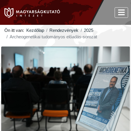
Ön itt van:
Kezdőlap
Rendezvények
2025
Archeogenetikai tudományos előadás-sorozat