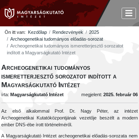
Ön itt van:
Kezdőlap
Rendezvények
2025
Archeogenetikai tudományos előadás-sorozat
Archeogenetikai tudományos ismeretterjesztő sorozatot
indított a Magyarságkutató Intézet
Archeogenetikai tudományos
ismeretterjesztő sorozatot indított a
Magyarságkutató Intézet
írta:
Magyarságkutató Intézet
megjelent:
2025. február 06
Az első alkalommal Prof. Dr. Nagy Péter, az intézet
Archeogenetikai Kutatóközpontjának vezetője beszélt a modern
ember DNS-ébe írott történelméről.
A Magyarságkutató Intézet archeogenetikai előadás-sorozata nem