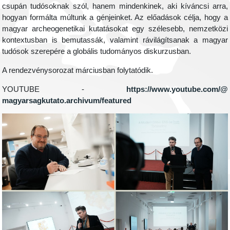
csupán tudósoknak szól, hanem mindenkinek, aki kíváncsi arra,
hogyan formálta múltunk a génjeinket. Az előadások célja, hogy a
magyar archeogenetikai kutatásokat egy szélesebb, nemzetközi
kontextusban is bemutassák, valamint rávilágítsanak a magyar
tudósok szerepére a globális tudományos diskurzusban.
A rendezvénysorozat márciusban folytatódik.
YOUTUBE -
https://www.youtube.com/@
magyarsagkutato.archivum/
featured