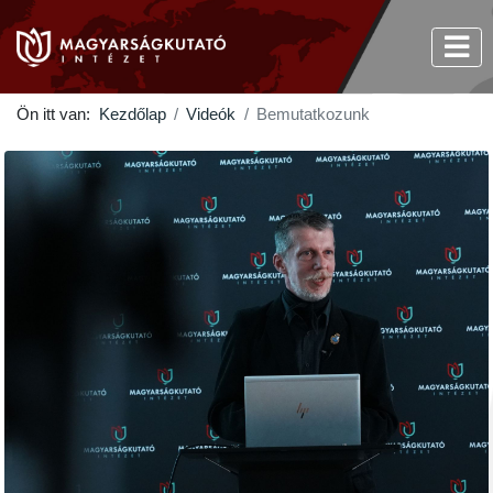
Ön itt van:
Kezdőlap
Videók
Bemutatkozunk