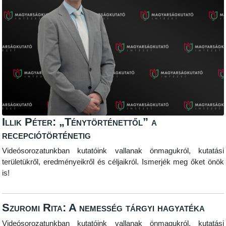
Illik Péter: „Ténytörténettől” a
recepciótörténetig
Videósorozatunkban kutatóink vallanak önmagukról, kutatási
területükről, eredményeikről és céljaikról. Ismerjék meg őket önök
is!
Szuromi Rita: A nemesség tárgyi hagyatéka
Videósorozatunkban kutatóink vallanak önmagukról, kutatási