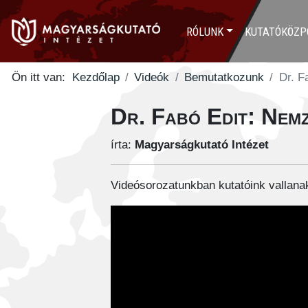
RÓLUNK
KUTATÓKÖZP
Ön itt van:
Kezdőlap
Videók
Bemutatkozunk
Dr. F
Dr. Fabó Edit: Nemz
írta:
Magyarságkutató Intézet
Videósorozatunkban kutatóink vallanak