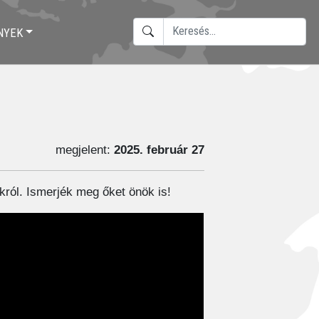
KERESÉS
NYEK
TYPE 2 OR MORE CHARACTERS F
megjelent:
2025. február 27
król. Ismerjék meg őket önök is!