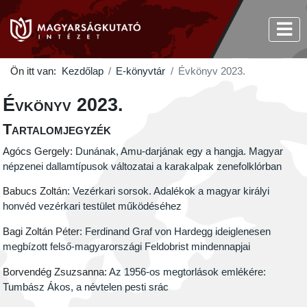
Ön itt van:
Kezdőlap
E-könyvtár
Évkönyv 2023.
Évkönyv 2023.
Tartalomjegyzék
Agócs Gergely:
Dunának, Amu-darjának egy a hangja. Magyar
népzenei dallamtípusok változatai a karakalpak zenefolklórban
Babucs Zoltán:
Vezérkari sorsok. Adalékok a magyar királyi
honvéd vezérkari testület működéséhez
Bagi Zoltán Péter:
Ferdinand Graf von Hardegg ideiglenesen
megbízott felső-magyarországi Feldobrist mindennapjai
Borvendég Zsuzsanna:
Az 1956-os megtorlások emlékére:
Tumbász Ákos, a névtelen pesti srác