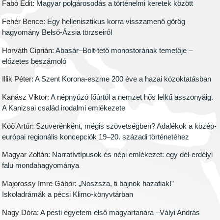
Fabó Edit:
Magyar polgárosodás a történelmi keretek között
Fehér Bence:
Egy hellenisztikus korra visszamenő görög
hagyomány Belső-Ázsia törzseiről
Horváth Ciprián:
Abasár–Bolt-tető monostorának temetője –
előzetes beszámoló
Illik Péter:
A Szent Korona-eszme 200 éve a hazai közoktatásban
Kanász Viktor:
A népnyúzó főúrtól a nemzet hős lelkű asszonyáig.
A Kanizsai család irodalmi emlékezete
Köő Artúr:
Szuverénként, mégis szövetségben? Adalékok a közép-
európai regionális koncepciók 19–20. századi történetéhez
Magyar Zoltán:
Narratívtípusok és népi emlékezet: egy dél-erdélyi
falu mondahagyománya
Majorossy Imre Gábor:
„Noszsza, ti bajnok hazafiak!”
Iskoladrámák a pécsi Klimo-könyvtárban
Nagy Dóra:
A pesti egyetem első magyartanára –Vályi András