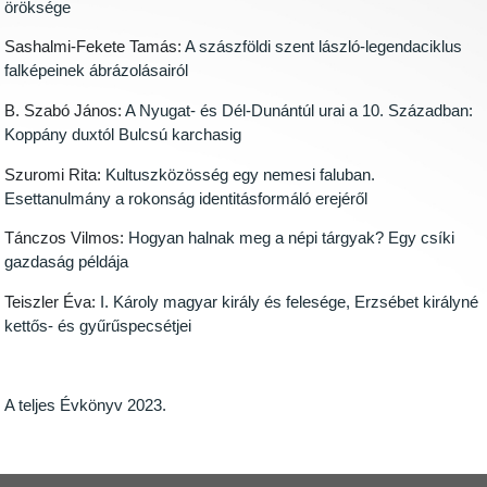
öröksége
Sashalmi-Fekete Tamás:
A szászföldi szent lászló-legendaciklus
falképeinek ábrázolásairól
B. Szabó János:
A Nyugat- és Dél-Dunántúl urai a 10. Században:
Koppány duxtól Bulcsú karchasig
Szuromi Rita:
Kultuszközösség egy nemesi faluban.
Esettanulmány a rokonság identitásformáló erejéről
Tánczos Vilmos:
Hogyan halnak meg a népi tárgyak? Egy csíki
gazdaság példája
Teiszler Éva:
I. Károly magyar király és felesége, Erzsébet királyné
kettős- és gyűrűspecsétjei
A teljes Évkönyv 2023.