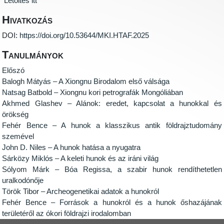
Letöltés itt
Hivatkozás
DOI:
https://doi.org/10.53644/MKI.HTAF.2025
Tanulmányok
Előszó
Balogh Mátyás – A Xiongnu Birodalom első válsága
Natsag Batbold – Xiongnu kori petrografák Mongóliában
Akhmed Glashev – Alánok: eredet, kapcsolat a hunokkal és
örökség
Fehér Bence – A hunok a klasszikus antik földrajztudomány
szemével
John D. Niles – A hunok hatása a nyugatra
Sárközy Miklós – A keleti hunok és az iráni világ
Sólyom Márk – Bóa Regissa, a szabir hunok rendíthetetlen
uralkodónője
Török Tibor – Archeogenetikai adatok a hunokról
Fehér Bence – Források a hunokról és a hunok őshazájának
területéről az ókori földrajzi irodalomban