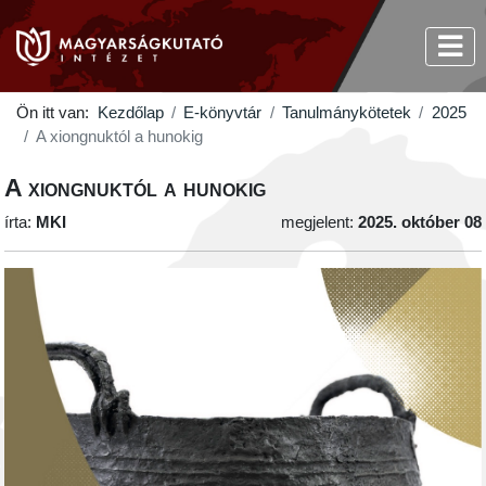
Ön itt van:
Kezdőlap
E-könyvtár
Tanulmánykötetek
2025
A xiongnuktól a hunokig
A xiongnuktól a hunokig
írta:
MKI
megjelent:
2025. október 08