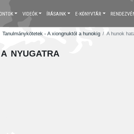
ONTOK
VIDEÓK
ÍRÁSAINK
E-KÖNYVTÁR
RENDEZVÉ
Tanulmánykötetek - A xiongnuktól a hunokig
A hunok hat
 a nyugatra