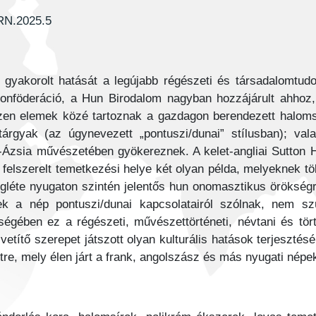
MRN.2025.5
gyakorolt hatását a legújabb régészeti és társadalomtud
 konföderáció, a Hun Birodalom nagyban hozzájárult ahhoz, 
 Ezen elemek közé tartoznak a gazdagon berendezett haloms
árgyak (az úgynevezett „pontuszi/dunai” stílusban); vala
-Ázsia művészetében gyökereznek. A kelet-angliai Sutton H
 felszerelt temetkezési helye két olyan példa, melyeknek t
léte nyugaton szintén jelentős hun onomasztikus örökségre
k a nép pontuszi/dunai kapcsolatairól szólnak, nem szü
gében ez a régészeti, művészettörténeti, névtani és törté
etítő szerepet játszott olyan kulturális hatások terjesztés
tre, mely élen járt a frank, angolszász és más nyugati népek