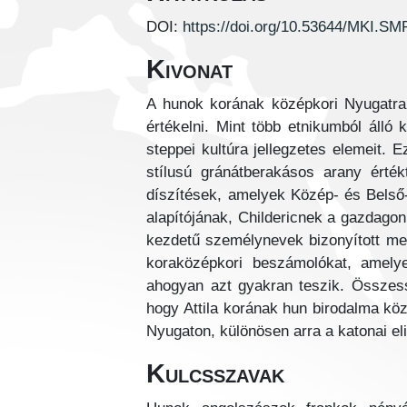
DOI:
https://doi.org/10.53644/MKI.S
Kivonat
A hunok korának középkori Nyugatra 
értékelni. Mint több etnikumból álló
steppei kultúra jellegzetes elemeit.
stílusú gránátberakásos arany értékt
díszítések, amelyek Közép- és Belső
alapítójának, Childericnek a gazdagon
kezdetű személynevek bizonyított meg
koraközépkori beszámolókat, amelye
ahogyan azt gyakran teszik. Összessé
hogy Attila korának hun birodalma közv
Nyugaton, különösen arra a katonai eli
Kulcsszavak