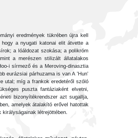
ományi eredmények tükrében újra kell
hogy a nyugati katonai elit átvette a
írok; a lóáldozat szokása; a polikróm
mint a merészen stilizált állatalakos
oo-i sírmező és a Meroving-dinasztia
öbb eurázsiai párhuzama is van
A ’Hun’
 utal; míg a frankok eredetéről szóló
kséges puszta fantáziaként elvetni,
neti bizonyítékrendszer azt sugallja,
ében, amelyek átalakító erővel hatottak
 királyságainak létrejöttében.