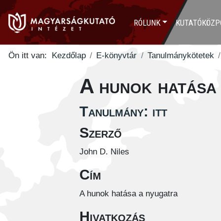
RÓLUNK
KUTATÓKÖZP
Ön itt van:
Kezdőlap
E-könyvtár
Tanulmánykötetek
A hunok hatása
Tanulmány: itt
Szerző
John D. Niles
Cím
A hunok hatása a nyugatra
Hivatkozás