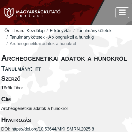
Ön itt van:
Kezdőlap
E-könyvtár
Tanulmánykötetek
Tanulmánykötetek - A xiongnuktól a hunokig
Archeogenetikai adatok a hunokról
Archeogenetikai adatok a hunokról
Tanulmány: itt
Szerző
Török Tibor
Cím
Archeogenetikai adatok a hunokról
Hivatkozás
DOI:
https://doi.org/10.53644/MKI.SMRN.2025.8