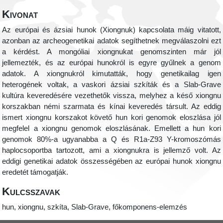
Kivonat
Az európai és ázsiai hunok (Xiongnuk) kapcsolata máig vitatott,
azonban az archeogenetikai adatok segíthetnek megválaszolni ezt
a kérdést. A mongóliai xiongnukat genomszinten már jól
jellemezték, és az európai hunokról is egyre gyűlnek a genom
adatok. A xiongnukról kimutatták, hogy genetikailag igen
heterogének voltak, a vaskori ázsiai szkíták és a Slab-Grave
kultúra keveredésére vezethetők vissza, melyhez a késő xiongnu
korszakban némi szarmata és kínai keveredés társult. Az eddig
ismert xiongnu korszakot követő hun kori genomok eloszlása jól
megfelel a xiongnu genomok eloszlásának. Emellett a hun kori
genomok 80%-a ugyanabba a Q és R1a-Z93 Y-kromoszómás
haplocsoportba tartozott, ami a xiongnukra is jellemző volt. Az
eddigi genetikai adatok összességében az európai hunok xiongnu
eredetét támogatják.
Kulcsszavak
hun, xiongnu, szkíta, Slab-Grave, főkomponens-elemzés