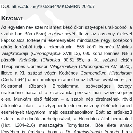
DOI:
https://doi.org/10.53644/MKI.SMRN.2025.7
Kivonat
Az egyetlen név szerint ismert késő ókori sztyeppei uralkodónő, a
szabir hun Bóa (Βωα)
regissa
nevét, illetve az asszony életével
kapcsolatos történelmi eseményeket mindössze négy középkori
görög forrásból tudjuk rekonstruálni. 565 körül Ióannés Malalas
Világkróniká
ja
(
Chronographia
XVIII.13), 690 körül Ióannés Nikiu
püspök
Króniká
ja (
Chronica
90.61–65), a IX. század elején
Theophanés Confessor
Világkróniká
ja (
Chronographia
AM 6020
),
illetve a XI. század végén
Kedrénos
Compendium Historiarum
(Cedr. I.644)
című munkája számol be az 520-as években élt, a
Keletrómai (Bizánci) Birodalommal szövetséges özvegy
uralkodónő harcairól a szászánida perzsák hun szövetségesei
ellen. Munkám első felében – a szabir nép történetének rövid
áttekintése után – a sztyeppei fejedelemasszony életének ismert
eseményeit tárgyalom, majd összehasonlítom Bóát az erőskezű
szkíta uralkodónők archetípusával, a Hérodotos által bemutatott
(Hdt. I.204–216) masszagéta Tomyrisszel. Bóa élete annak
fényében is érdekes, hogy a
De Administrando Imperio
híres