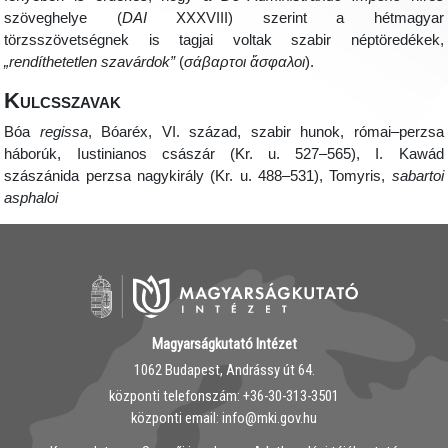
szöveghelye (
DAI
XXXVIII) szerint a hétmagyar
törzsszövetségnek is tagjai voltak szabir néptöredékek,
„rendíthetetlen szavárdok”
(
σάβαρτοι ἄσφαλοι
)
.
Kulcsszavak
Bóa
regissa
, Bóaréx, VI. század, szabir hunok, római–perzsa
háborúk, Iustinianos császár (Kr. u. 527–565), I. Kawád
szászánida perzsa nagykirály (Kr. u. 488–531), Tomyris,
sabartoi
asphaloi
Magyarságkutató Intézet
1062 Budapest, Andrássy út 64.
központi telefonszám: ‭+36-30-313-3501
központi email: info@mki.gov.hu