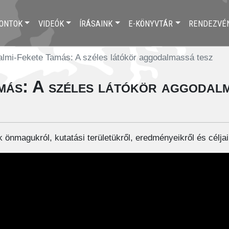
ONTOK
VIDEÓK
ÍRÁSAINK
E-KÖNYVTÁR
RENDEZVÉ
lmi-Fekete Tamás: A széles látókör aggodalmassá tesz
más: A széles látókör aggodalm
 önmagukról, kutatási területükről, eredményeikről és céljai