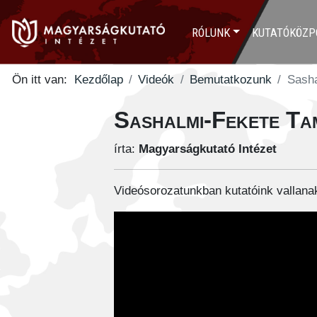
RÓLUNK
KUTATÓKÖZP
Ön itt van:
Kezdőlap
Videók
Bemutatkozunk
Sasha
Sashalmi-Fekete Ta
írta:
Magyarságkutató Intézet
Videósorozatunkban kutatóink vallanak