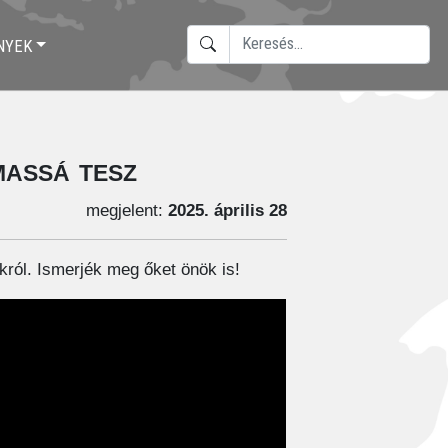
KERESÉS
NYEK
TYPE 2 OR MORE CHARACTERS F
assá tesz
megjelent:
2025. április 28
król. Ismerjék meg őket önök is!