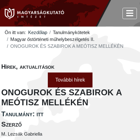
Ön itt van:
Kezdőlap
Tanulmánykötetek
Magyar őstörténeti műhelybeszélgetés II.
ONOGUROK ÉS SZABIROK A MEÓTISZ MELLÉKÉN
Hírek, aktualitások
További hírek
ONOGUROK ÉS SZABIROK A
MEÓTISZ MELLÉKÉN
Tanulmány: itt
Szerző
M. Lezsák Gabriella