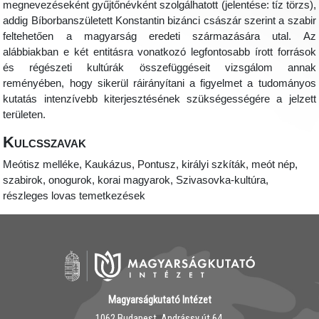
megnevezéseként gyűjtőnévként szolgálhatott (jelentése: tíz törzs),
addig Bíborbanszületett Konstantin bizánci császár szerint a szabir
feltehetően a magyarság eredeti származására utal. Az
alábbiakban e két entitásra vonatkozó legfontosabb írott források
és régészeti kultúrák összefüggéseit vizsgálom annak
reményében, hogy sikerül ráirányítani a figyelmet a tudományos
kutatás intenzívebb kiterjesztésének szükségességére a jelzett
területen.
Kulcsszavak
Meótisz melléke, Kaukázus, Pontusz, királyi szkíták, meót nép,
szabirok, onogurok, korai magyarok, Szivasovka-kultúra,
részleges lovas temetkezések
Magyarságkutató Intézet
1062 Budapest, Andrássy út 64.