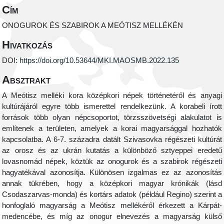
Cím
ONOGUROK ÉS SZABIROK A MEÓTISZ MELLÉKÉN
Hivatkozás
DOI:
https://doi.org/10.53644/MKI.MAOSMB.2022.135
Absztrakt
A Meótisz melléki kora középkori népek történetéről és anyagi
kultúrájáról egyre több ismerettel rendelkezünk. A korabeli írott
források több olyan népcsoportot, törzsszövetségi alakulatot is
említenek a területen, amelyek a korai magyarsággal hozhatók
kapcsolatba. A 6-7. századra datált Szivasovka régészeti kultúrát
az orosz és az ukrán kutatás a különböző sztyeppei eredetű
lovasnomád népek, köztük az onogurok és a szabirok régészeti
hagyatékával azonosítja. Különösen izgalmas ez az azonosítás
annak tükrében, hogy a középkori magyar krónikák (lásd
Csodaszarvas-monda) és kortárs adatok (például Regino) szerint a
honfoglaló magyarság a Meótisz mellékéről érkezett a Kárpát-
medencébe, és míg az onogur elnevezés a magyarság külső