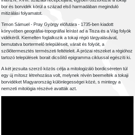
intenzív, XVIII. századi recepciójára, egyben ösztönözte a tokaji
bor és borvidék körül a század első harmadában meginduló
mitizálási folyamatot.
Timon Sámuel - Pray György előfutára - 1735-ben kiadott
könyvében geográfiai-topográfiai leírást ad a Tisza és a Vág folyók
vidékéről. Kiemelten foglalkozik a tokaji régió tárgyalásával,
bemutatva bortermelő településeit, várait és folyóit, a
szőlőtermesztés természeti feltételeit. A prózai részeket a régióhoz
tartozó települések borait dicsőítő epigramma ciklussal egészíti ki.
A két jezsuita szerző közös célja a mitologizáló bordicséreten túl
egy új mítosz létrehozása volt, melynek révén beemelték a tokaji
borvidéket Magyarország különlegességei közé, s mintegy a
nemzeti mitológia részévé avatták azt.