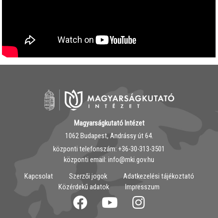
Magyarságkutató Intézet
1062 Budapest, Andrássy út 64.
központi telefonszám: ‭+36-30-313-3501
központi email: info@mki.gov.hu
Kapcsolat
Szerzői jogok
Adatkezelési tájékoztató
Közérdekű adatok
Impresszum