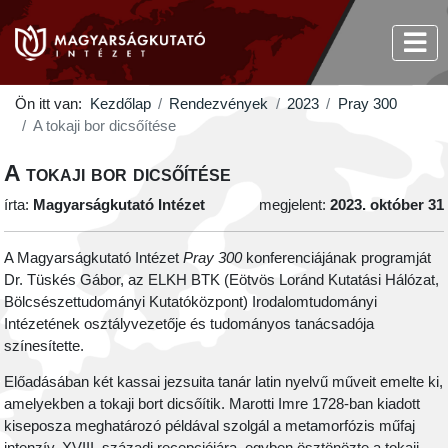
Ön itt van:
Kezdőlap
Rendezvények
2023
Pray 300
A tokaji bor dicsőítése
A tokaji bor dicsőítése
írta:
Magyarságkutató Intézet
megjelent:
2023. október 31
A Magyarságkutató Intézet
Pray 300
konferenciájának programját
Dr. Tüskés Gábor, az ELKH BTK (Eötvös Loránd Kutatási Hálózat,
Bölcsészettudományi Kutatóközpont) Irodalomtudományi
Intézetének osztályvezetője és tudományos tanácsadója
színesítette.
Előadásában két kassai jezsuita tanár latin nyelvű műveit emelte ki,
amelyekben a tokaji bort dicsőítik. Marotti Imre 1728-ban kiadott
kiseposza meghatározó példával szolgál a metamorfózis műfaj