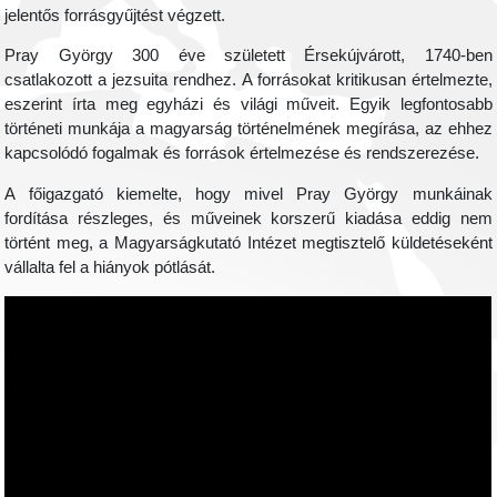
jelentős forrásgyűjtést végzett.
Pray György 300 éve született Érsekújvárott, 1740-ben
csatlakozott a jezsuita rendhez. A forrásokat kritikusan értelmezte,
eszerint írta meg egyházi és világi műveit. Egyik legfontosabb
történeti munkája a magyarság történelmének megírása, az ehhez
kapcsolódó fogalmak és források értelmezése és rendszerezése.
A főigazgató kiemelte, hogy mivel Pray György munkáinak
fordítása részleges, és műveinek korszerű kiadása eddig nem
történt meg, a Magyarságkutató Intézet megtisztelő küldetéseként
vállalta fel a hiányok pótlását.