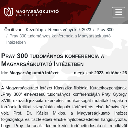
Ön itt van:
Kezdőlap
Rendezvények
2023
Pray 300
Pray 300 tudományos konferencia a Magyarságkutató
Intézetben
Pray 300 tudományos konferencia a
Magyarságkutató Intézetben
írta:
Magyarságkutató Intézet
megjelent:
2023. október 26
A Magyarságkutató Intézet Klasszika-filológiai Kutatóközpontjának
„Pray 300” elnevezésű tudományos konferenciáján Pray György
XVIII. századi jezsuita szerzetes munkásságát mutatták be, aki a
források kritikai vizsgálatán alapuló történetírás első képviselője
volt. Prof. Dr. Kásler Miklós, a Magyarságkutató Intézet
főigazgatója és tiszteletbeli elnöke nyitóbeszédében hangsúlyozta,
hogy Pray korának kiemelkedő történettudósaként rendkívül