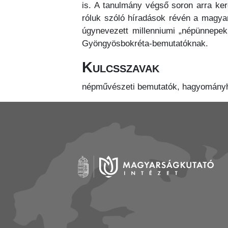
is. A tanulmány végső soron arra ke
róluk szóló híradások révén a magyar 
úgynevezett millenniumi „népünnepekn
Gyöngyösbokréta-bemutatóknak.
Kulcsszavak
népművészeti bemutatók, hagyományhas