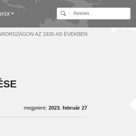
KERESÉS
NYEK
TYPE 2 OR MORE CHARACTERS F
ARORSZÁGON AZ 1920-AS ÉVEKBEN
ÉSE
megjelent:
2023. február 27