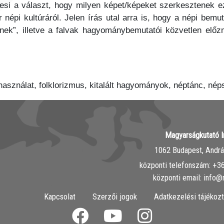
resi a választ, hogy milyen képet/képeket szerkesztenek
népi kultúráról. Jelen írás utal arra is, hogy a népi bemu
ek”, illetve a falvak hagyománybemutatói közvetlen előzm
ználat, folklorizmus, kitalált hagyományok, néptánc, nép
Magyarságkutató I
1062 Budapest, András
központi telefonszám: ‭+
központi email: info@
Kapcsolat
Szerzői jogok
Adatkezelési tájékozt