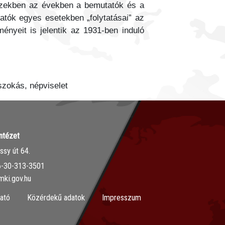
 ezekben az években a bemutatók és a
tatók egyes esetekben „folytatásai” az
ényeit is jelentik az 1931-ben induló
szokás, népviselet
ntézet
sy út 64.
36-30-313-3501
mki.gov.hu
ató
Közérdekű adatok
Impresszum