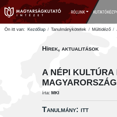
RÓLUNK
KUTATÓKÖZP
Ön itt van:
Kezdőlap
Tanulmánykötetek
Múltidéző
Hírek, aktualitások
A NÉPI KULTÚR
MAGYARORSZÁGO
írta:
MKI
Tanulmány: itt