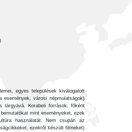
N
mei, egyes települések kiválogatott
ika események, városi népmulatságok)
s tárgyává. Korabeli források, főként
ti bemutatókat mint eseményeket, ezek
 kultúra használatát. Nem csupán az
gcikkeket, ezekről készült filmeket)