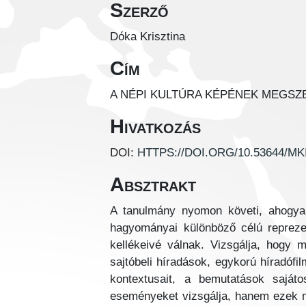
Szerző
Dóka Krisztina
Cím
A NÉPI KULTÚRA KÉPÉNEK MEGS
Hivatkozás
DOI:
HTTPS://DOI.ORG/10.53644/MK
Absztrakt
A tanulmány nyomon követi, ahogyan
hagyományai különböző célú reprezen
kellékeivé válnak. Vizsgálja, hogy m
sajtóbeli híradások, egykorú híradóf
kontextusait, a bemutatások sajáto
eseményeket vizsgálja, hanem ezek m