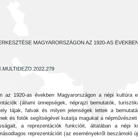
ZERKESZTÉSE MAGYARORSZÁGON AZ 1920-AS ÉVEKBE
I.MULTIDEZO.2022.279
 az 1920-as években Magyarországon a népi kultúra ele
tációk (állami ünnepségek, néprajzi bemutatók, turiszt
ely tájak, falvak és milyen jelenségek lettek a bemutatá
ilmek és fotók segítségével kutatja magukat a népművésze
sságait, a reprezentációk funkcióit, általában a népi
ásodlagos reprezentációit (az eseményekről beszámoló újsá