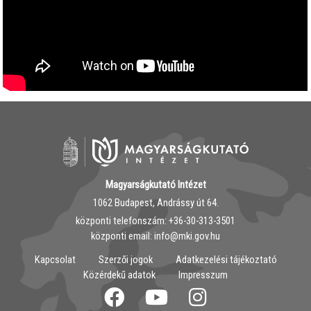
Magyarságkutató Intézet
1062 Budapest, Andrássy út 64.
központi telefonszám: ‭+36-30-313-3501
központi email: info@mki.gov.hu
Kapcsolat
Szerzői jogok
Adatkezelési tájékoztató
Közérdekű adatok
Impresszum