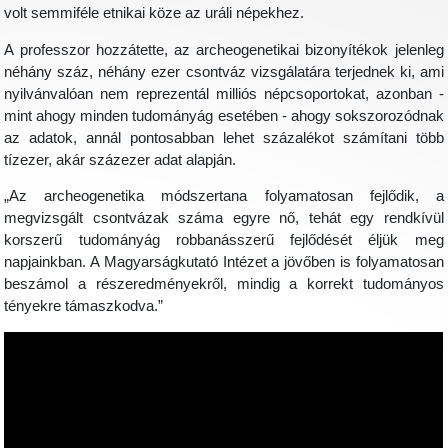
volt semmiféle etnikai köze az uráli népekhez.
A professzor hozzátette, az archeogenetikai bizonyítékok jelenleg
néhány száz, néhány ezer csontváz vizsgálatára terjednek ki, ami
nyilvánvalóan nem reprezentál milliós népcsoportokat, azonban -
mint ahogy minden tudományág esetében - ahogy sokszorozódnak
az adatok, annál pontosabban lehet százalékot számítani több
tízezer, akár százezer adat alapján.
„Az archeogenetika módszertana folyamatosan fejlődik, a
megvizsgált csontvázak száma egyre nő, tehát egy rendkívül
korszerű tudományág robbanásszerű fejlődését éljük meg
napjainkban. A Magyarságkutató Intézet a jövőben is folyamatosan
beszámol a részeredményekről, mindig a korrekt tudományos
tényekre támaszkodva.”