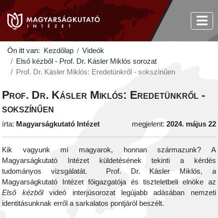
Ön itt van:
Kezdőlap
Videók
Első kézből - Prof. Dr. Kásler Miklós sorozat
Prof. Dr. Kásler Miklós: Eredetünkről - sokszínűen
Prof. Dr. Kásler Miklós: Eredetünkről -
sokszínűen
írta:
Magyarságkutató Intézet
megjelent:
2024. május 22
Kik vagyunk mi magyarok, honnan származunk? A
Magyarságkutató Intézet küldetésének tekinti a kérdés
tudományos vizsgálatát. Prof. Dr. Kásler Miklós, a
Magyarságkutató Intézet főigazgatója és tiszteletbeli elnöke az
Első kézből
videó interjúsorozat legújabb adásában nemzeti
identitásunknak erről a sarkalatos pontjáról beszélt.