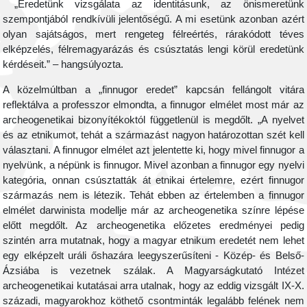
„Eredetünk vizsgálata az identitásunk, az önismeretünk
szempontjából rendkívüli jelentőségű. A mi esetünk azonban azért
olyan sajátságos, mert rengeteg félreértés, rárakódott téves
elképzelés, félremagyarázás és csúsztatás lengi körül eredetünk
kérdéseit.” – hangsúlyozta.
A közelmúltban a „finnugor eredet” kapcsán fellángolt vitára
reflektálva a professzor elmondta, a finnugor elmélet most már az
archeogenetikai bizonyítékoktól függetlenül is megdőlt. „A nyelvet
és az etnikumot, tehát a származást nagyon határozottan szét kell
választani. A finnugor elmélet azt jelentette ki, hogy mivel finnugor a
nyelvünk, a népünk is finnugor.
Mivel azonban a finnugor egy nyelvi
kategória, onnan csúsztatták át etnikai értelemre, ezért finnugor
származás nem is létezik. Tehát ebben az értelemben a finnugor
elmélet darwinista modellje már az archeogenetika színre lépése
előtt megdőlt. Az archeogenetika előzetes eredményei pedig
szintén arra mutatnak, hogy a magyar etnikum eredetét nem lehet
egy elképzelt uráli őshazára leegyszerűsíteni - Közép- és Belső-
Ázsiába is vezetnek szálak. A Magyarságkutató Intézet
archeogenetikai kutatásai arra utalnak, hogy az eddig vizsgált IX-X.
századi, magyarokhoz köthető csontminták legalább felének nem