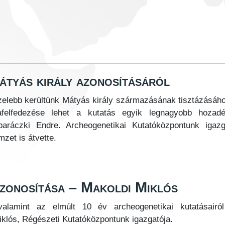
átyás király azonosításáról
elebb kerültünk Mátyás király származásának tisztázásá
rafelfedezése lehet a kutatás egyik legnagyobb hoza
aráczki Endre. Archeogenetikai Kutatóközpontunk igazga
zet is átvette.
azonosítása – Makoldi Miklós
valamint az elmúlt 10 év archeogenetikai kutatásairól
iklós, Régészeti Kutatóközpontunk igazgatója.