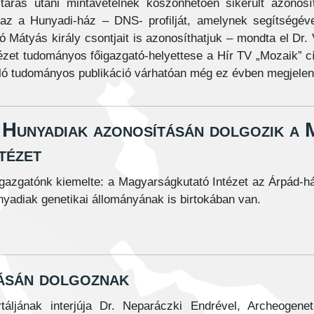
ltárás utáni mintavételnek köszönhetően sikerült azonosí
az a Hunyadi-ház – DNS- profilját, amelynek segítségév
Mátyás király csontjait is azonosíthatjuk – mondta el Dr. 
ézet tudományos főigazgató-helyettese a Hír TV „Mozaik” 
ló tudományos publikáció várhatóan még ez évben megjelen
 Hunyadiak azonosításán dolgozik a
tézet
gazgatónk kiemelte: a Magyarságkutató Intézet az Árpád-há
yadiak genetikai állományának is birtokában van.
tásán dolgoznak
ljának interjúja Dr. Neparáczki Endrével, Archeogenet