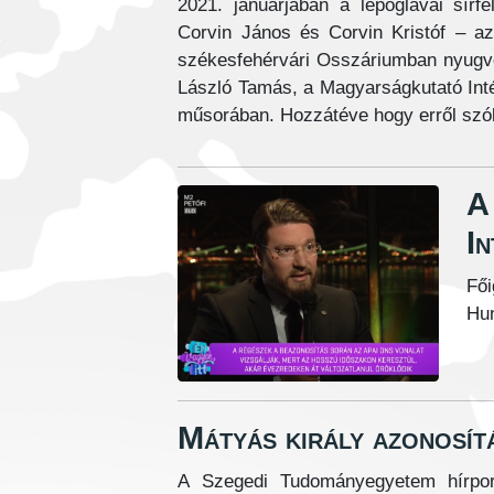
2021. januárjában a lepoglavai sírfe
Corvin János és Corvin Kristóf – az
székesfehérvári Osszáriumban nyugvó 
László Tamás, a Magyarságkutató Int
műsorában. Hozzátéve hogy erről szó
A
In
Fői
Hun
Mátyás király azonosí
A Szegedi Tudományegyetem hírportá