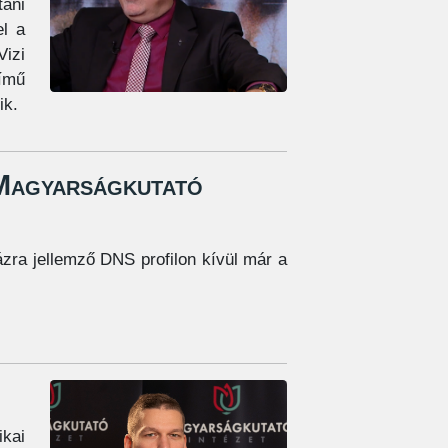
tani
el a
Vizi
című
ik.
 Magyarságkutató
zra jellemző DNS profilon kívül már a
ikai