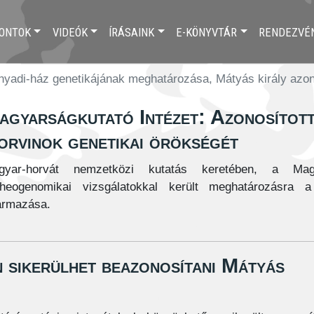
ONTOK
VIDEÓK
ÍRÁSAINK
E-KÖNYVTÁR
RENDEZVÉ
nyadi-ház genetikájának meghatározása, Mátyás király azo
agyarságkutató Intézet: Azonosított
orvinok genetikai örökségét
gyar-horvát nemzetközi kutatás keretében, a Magya
cheogenomikai vizsgálatokkal került meghatározásra a
ármazása.
 sikerülhet beazonosítani Mátyás