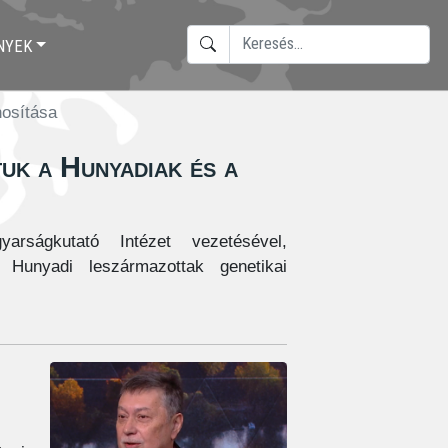
KERESÉS
NYEK
TYPE 2 OR MORE CHARACTERS F
nosítása
uk a Hunyadiak és a
rságkutató Intézet vezetésével,
 Hunyadi leszármazottak genetikai