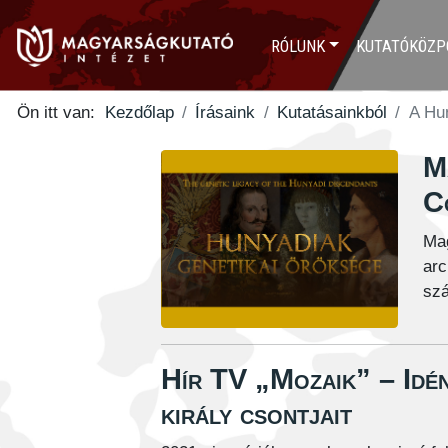
RÓLUNK
KUTATÓKÖZP
Ön itt van:
Kezdőlap
Írásaink
Kutatásainkból
A Hu
M
C
Ma
ar
sz
Hír TV „Mozaik” – Idén
király csontjait