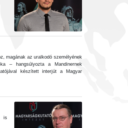
hoz, magának az uralkodó személyének
déka – hangsúlyozta a Mandinernek
tójával készített interjút a Magyar
 is