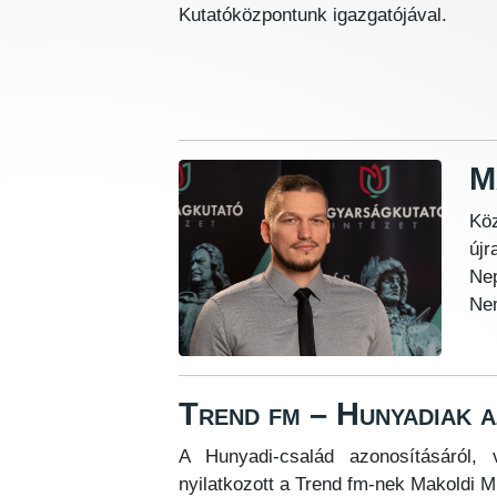
Kutatóközpontunk igazgatójával.
M
Köz
új
Nep
Nem
Trend fm – Hunyadiak 
A Hunyadi-család azonosításáról, 
nyilatkozott a Trend fm-nek Makoldi M