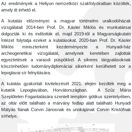
Az eredmények a Heliyon nemzetközi szakfolyóiratban közölték,
amely
itt
érhető el.
A kutatás előzményei: a magyar történelmi uralkodóházak
vizsgálatait 2014-ben Prof. Dr. Kásler Miklós és munkatársai
dolgozták ki és indították el, majd 2019-től a Magyarságkutató
Intézet folytatja ezeket a kutatásokat. 2020-ban Prof. Dr. Kásler
Miklós miniszterként kezdeményezte a Hunyadi-ház
archeogenetikai vizsgálatát, amelynek keretében zajlottak
egyeztetések a varasdi püspökkel. A sikeres tárgyalásoknak
köszönhetően tudománydiplomáciai sikerként kerülhetett sor a
lepoglavai sír felnyitására.
A kutatás gyakorlati kivitelezését 2021. elején kezdték meg a
kutatók Lepoglavában, Horvátországban. A Szűz Mária
Szeplőtelen Fogantatására szentelt templom gótikus szentélyében,
az oltár előtt található a márvány fedlap alatt található Hunyadi
Mátyás fiának Corvin Jánosnak és unokájának Corvin Kristófnak
sírhelye.