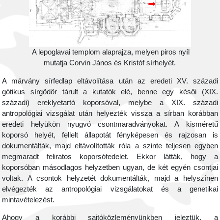
A lepoglavai templom alaprajza, melyen piros nyíl
mutatja Corvin János és Kristóf sírhelyét.
A márvány sírfedlap eltávolítása után az eredeti XV. századi
gótikus sírgödör tárult a kutatók elé, benne egy késői (XIX.
századi) ereklyetartó koporsóval, melybe a XIX. századi
antropológiai vizsgálat után helyezték vissza a sírban korábban
eredeti helyükön nyugvó csontmaradványokat. A kisméretű
koporsó helyét, fellelt állapotát fényképesen és rajzosan is
dokumentálták, majd eltávolították róla a szinte teljesen egyben
megmaradt feliratos koporsófedelet. Ekkor látták, hogy a
koporsóban másodlagos helyzetben ugyan, de két egyén csontjai
voltak. A csontok helyzetét dokumentálták, majd a helyszínen
elvégezték az antropológiai vizsgálatokat és a genetikai
mintavételezést.
Ahogy a korábbi sajtóközleményünkben jeleztük, a