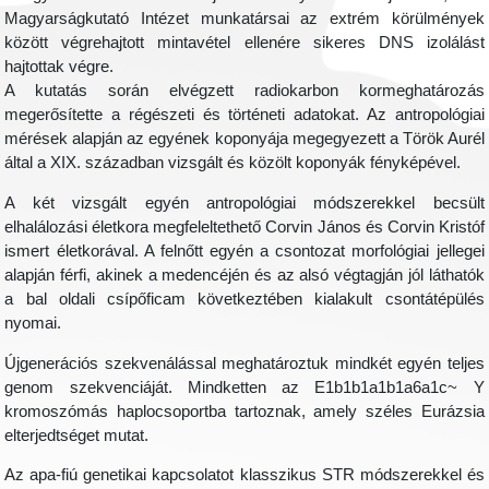
Magyarságkutató Intézet munkatársai az extrém körülmények
között végrehajtott mintavétel ellenére sikeres DNS izolálást
hajtottak végre.
A kutatás során elvégzett radiokarbon kormeghatározás
megerősítette a régészeti és történeti adatokat. Az antropológiai
mérések alapján az egyének koponyája megegyezett a Török Aurél
által a XIX. században vizsgált és közölt koponyák fényképével.
A két vizsgált egyén antropológiai módszerekkel becsült
elhalálozási életkora megfeleltethető Corvin János és Corvin Kristóf
ismert életkorával. A felnőtt egyén a csontozat morfológiai jellegei
alapján férfi, akinek a medencéjén és az alsó végtagján jól láthatók
a bal oldali csípőficam következtében kialakult csontátépülés
nyomai.
Újgenerációs szekvenálással meghatároztuk mindkét egyén teljes
genom szekvenciáját. Mindketten az E1b1b1a1b1a6a1c~ Y
kromoszómás haplocsoportba tartoznak, amely széles Eurázsia
elterjedtséget mutat.
Az apa-fiú genetikai kapcsolatot klasszikus STR módszerekkel és