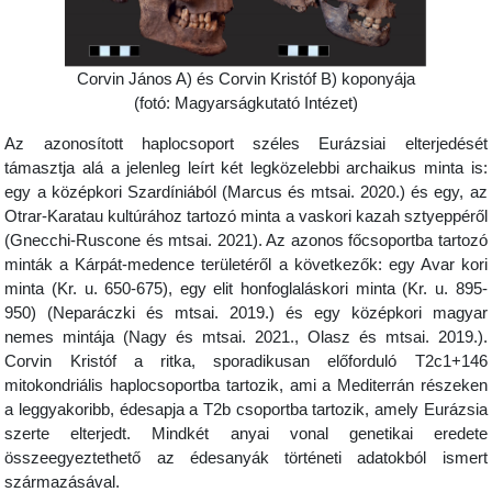
Corvin János A) és Corvin Kristóf B) koponyája
(fotó: Magyarságkutató Intézet)
Az azonosított haplocsoport széles Eurázsiai elterjedését
támasztja alá a jelenleg leírt két legközelebbi archaikus minta is:
egy a középkori Szardíniából (Marcus és mtsai. 2020.) és egy, az
Otrar-Karatau kultúrához tartozó minta a vaskori kazah sztyeppéről
(Gnecchi-Ruscone és mtsai. 2021). Az azonos főcsoportba tartozó
minták a Kárpát-medence területéről a következők: egy Avar kori
minta (Kr. u. 650-675), egy elit honfoglaláskori minta (Kr. u. 895-
950) (Neparáczki és mtsai. 2019.) és egy középkori magyar
nemes mintája (Nagy és mtsai. 2021., Olasz és mtsai. 2019.).
Corvin Kristóf a ritka, sporadikusan előforduló T2c1+146
mitokondriális haplocsoportba tartozik, ami a Mediterrán részeken
a leggyakoribb, édesapja a T2b csoportba tartozik, amely Eurázsia
szerte elterjedt. Mindkét anyai vonal genetikai eredete
összeegyeztethető az édesanyák történeti adatokból ismert
származásával.