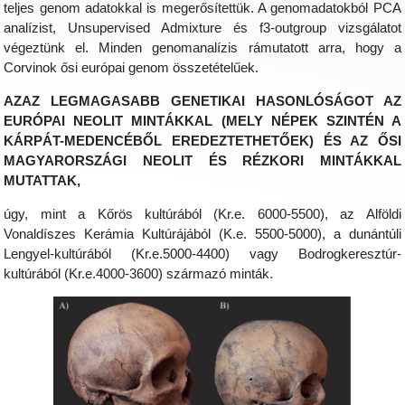
teljes genom adatokkal is megerősítettük. A genomadatokból PCA
analízist, Unsupervised Admixture és f3-outgroup vizsgálatot
végeztünk el. Minden genomanalízis rámutatott arra, hogy a
Corvinok ősi európai genom összetételűek.
AZAZ LEGMAGASABB GENETIKAI HASONLÓSÁGOT AZ
EURÓPAI NEOLIT MINTÁKKAL (MELY NÉPEK SZINTÉN A
KÁRPÁT-MEDENCÉBŐL EREDEZTETHETŐEK) ÉS AZ ŐSI
MAGYARORSZÁGI NEOLIT ÉS RÉZKORI MINTÁKKAL
MUTATTAK,
úgy, mint a Kőrös kultúrából (Kr.e. 6000-5500), az Alföldi
Vonaldíszes Kerámia Kultúrájából (K.e. 5500-5000), a dunántúli
Lengyel-kultúrából (Kr.e.5000-4400) vagy Bodrogkeresztúr-
kultúrából (Kr.e.4000-3600) származó minták.