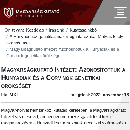
Ön itt van:
Kezdőlap
Írásaink
Kutatásainkból
A Hunyadi-ház genetikájának meghatározása, Mátyás király
azonosítása
Magyarságkutató Intézet: Azonosítottuk a Hunyadiak és a
Corvinok genetikai örökségét
Magyarságkutató Intézet: Azonosítottuk a
Hunyadiak és a Corvinok genetikai
örökségét
írta:
MKI
megjelent:
2022. november 18
Magyar-horvát nemzetközi kutatás keretében, a Magyarságkutató
Intézet vezetésével, archeogenomikai vizsgálatokkal került
meghatározásra a Hunyadi leszármazottak genetikai származása.