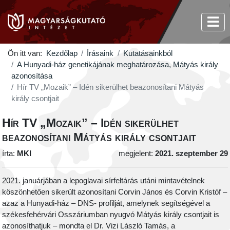
Ön itt van:
Kezdőlap
Írásaink
Kutatásainkból
A Hunyadi-ház genetikájának meghatározása, Mátyás király
azonosítása
Hír TV „Mozaik” – Idén sikerülhet beazonosítani Mátyás
király csontjait
Hír TV „Mozaik” – Idén sikerülhet
beazonosítani Mátyás király csontjait
írta:
MKI
megjelent:
2021. szeptember 29
2021. januárjában a lepoglavai sírfeltárás utáni mintavételnek
köszönhetően sikerült azonosítani Corvin János és Corvin Kristóf –
azaz a Hunyadi-ház – DNS- profilját, amelynek segítségével a
székesfehérvári Osszáriumban nyugvó Mátyás király csontjait is
azonosíthatjuk – mondta el Dr. Vizi László Tamás, a