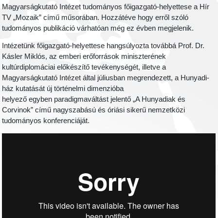
Magyarságkutató Intézet tudományos főigazgató-helyettese a Hír
TV „Mozaik” című műsorában. Hozzátéve hogy erről szóló
tudományos publikáció várhatóan még ez évben megjelenik.
Intézetünk főigazgató-helyettese hangsúlyozta továbbá Prof. Dr.
Kásler Miklós, az emberi erőforrások miniszterének
kultúrdiplomáciai előkészítő tevékenységét, illetve a
Magyarságkutató Intézet által júliusban megrendezett, a Hunyadi-
ház kutatását új történelmi dimenzióba
helyező egyben paradigmaváltást jelentő „A Hunyadiak és
Corvinok” című nagyszabású és óriási sikerű nemzetközi
tudományos konferenciáját.