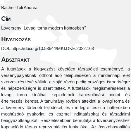
Bacher-Tuli Andrea
Cím
Lóverseny: Lovagi torna modern köntösben?
Hivatkozás
DOI:
https://doi.org/10.53644/MKI.DKE.2022.163
Absztrakt
A futtatások a kiegyezést követően társaséleti eseménnyé, a
versenypályáknak otthont adó településeken a mindennapi élet
szerves részévé váltak, a sajtó révén pedig országos ismertségre
és népszerűségre is szert tettek. A futtatások megismeréséhez a
lovagi torna kínálhat képzeletbeli kapcsolódási pontot és
értelmezési keretet. A tanulmány röviden áttekinti a lovagi torna és
a lóverseny történeti fejlődését, és mérlegre teszi a hátterükben
meghúzódó gyakorlati és eszmei indíttatásokat és társadalmi
beágyazottságukat. Részletesebben bemutatja a lóversenyzéshez
kapcsolódó társas reprezentációs funkciókat. Az összehasonlítás