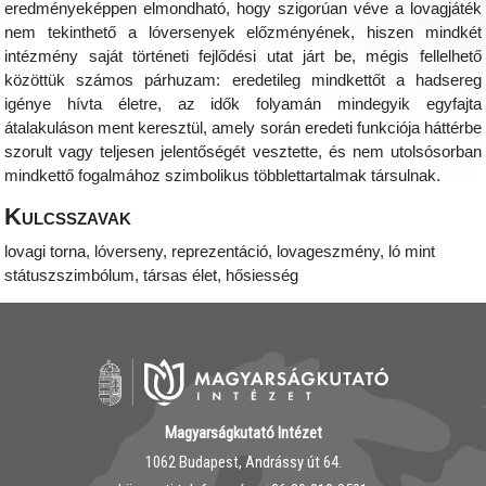
eredményeképpen elmondható, hogy szigorúan véve a lovagjáték
nem tekinthető a lóversenyek előzményének, hiszen mindkét
intézmény saját történeti fejlődési utat járt be, mégis fellelhető
közöttük számos párhuzam: eredetileg mindkettőt a hadsereg
igénye hívta életre, az idők folyamán mindegyik egyfajta
átalakuláson ment keresztül, amely során eredeti funkciója háttérbe
szorult vagy teljesen jelentőségét vesztette, és nem utolsósorban
mindkettő fogalmához szimbolikus többlettartalmak társulnak.
Kulcsszavak
lovagi torna, lóverseny, reprezentáció, lovageszmény, ló mint
státuszszimbólum, társas élet, hősiesség
Magyarságkutató Intézet
1062 Budapest, Andrássy út 64.