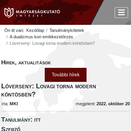
Ön itt van:
Kezdőlap
Tanulmánykötetek
A dualizmus kori emlékezetőrzés
Lóverseny: Lovagi torna modern köntösben?
Hírek, aktualitások
További hírek
Lóverseny: Lovagi torna modern
köntösben?
írta:
MKI
megjelent:
2022. október 20
Tanulmány: itt
Szerző