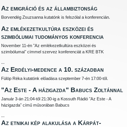
Az emigráció és az állambiztonság
Borvendég Zsuzsanna kutatónk is felszólal a konferencián.
Az emlékezetkultúra eszközei és
szimbólumai tudományos konferencia
November 11-én "Az emlékezetkultúra eszközei és
szimbólumai" címmel szervez konferenciát a KRE BTK
...
Az Erdélyi-medence a 10. században
Fülöp Réka kutatónk előadása szeptember 7-én 17:00-től.
"Az Este - A házigazda" Babucs Zoltánnal
Január 3-án 21:04-től 21:30-ig a Kossuth Rádió "Az Este - A
házigazda" című műsorában Babucs
...
Az etnikai kép alakulása a Kárpát-