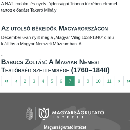
A NAT irodalmi és nyelvi újdonságai Trianon tükrében címmel
tartott előadást Takaró Mihály
...
Az utolsó békeidők Magyarországon
December 6-án nyílt meg a „Magyar Világ 1938-1940” című
kiállítás a Magyar Nemzeti Múzeumban. A
...
Babucs Zoltán: A Magyar Nemesi
Testőrség szellemisége (1760–1848)
2
3
4
5
6
7
8
9
10
11
Magyarságkutató Intézet