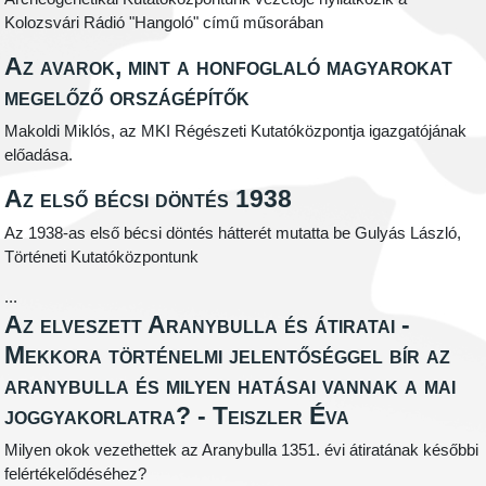
Kolozsvári Rádió "Hangoló" című műsorában
Az avarok, mint a honfoglaló magyarokat
megelőző országépítők
Makoldi Miklós, az MKI Régészeti Kutatóközpontja igazgatójának
előadása.
Az első bécsi döntés 1938
Az 1938-as első bécsi döntés hátterét mutatta be Gulyás László,
Történeti Kutatóközpontunk
...
Az elveszett Aranybulla és átiratai -
Mekkora történelmi jelentőséggel bír az
aranybulla és milyen hatásai vannak a mai
joggyakorlatra? - Teiszler Éva
Milyen okok vezethettek az Aranybulla 1351. évi átiratának későbbi
felértékelődéséhez?