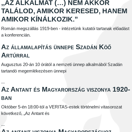
,,AZ ALKALMAT (…) NEM AKKOR
TALÁLOD, AMIKOR KERESED, HANEM
AMIKOR KÍNÁLKOZIK.”
Román megszállás 1919-ben - intézetünk kutatói tartanak előadást
a konferencián.
Az államalapítás ünnepe Szadán Köő
Artúrral
Augusztus 20-án 10 órától a nemzeti ünnep alkalmából Szadán
tartandó megemlékezésen ünnepi
...
Az Antant és Magyarország viszonya 1920-
ban
Október 5-én 18:00-tól a VERITAS-estek történelmi vitasorozat
következő, „Az Antant és
...
Az antant viszonya Magyarországhoz