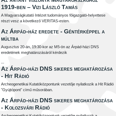
1919-ben – Vizi László Tamás
A Magyarságkutató Intézet tudományos főigazgató-helyettese
részt vesz a következő VERITAS-esten.
Az Árpád-ház eredete - Géntérképpel a
múltba
Augusztus 20-án, 19:30-kor az M5-ön az Árpád-házi DNS
eredetének meghatározásáról kérdezik
...
Az Árpád-házi DNS sikeres meghatározása
- Hit Rádió
Archeogenetikai Kutatóközpontunk vezetője nyilatkozik a Hit Rádió
"Gyújtópont" című műsorában.
Az Árpád-házi DNS sikeres meghatározása
- Kolozsvári Rádió
Archeogenetikai Kutatóközpontunk vezetője nyilatkozik a