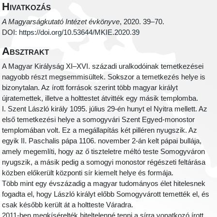
Hivatkozás
A Magyarságkutató Intézet évkönyve
, 2020. 39–70.
DOI:
https://doi.org/10.53644/MKIE.2020.39
Absztrakt
A Magyar Királyság XI–XVI. századi uralkodóinak temetkezései
nagyobb részt megsemmisültek. Sokszor a temetkezés helye is
bizonytalan. Az írott források szerint több magyar királyt
újratemettek, illetve a holttestet átvitték egy másik templomba.
I. Szent László király 1095. július 29-én hunyt el Nyitra mellett. Az
első temetkezési helye a somogyvári Szent Egyed-monostor
templomában volt. Ez a megállapítás két pilléren nyugszik. Az
egyik II. Paschalis pápa 1106. november 2-án kelt pápai bullája,
amely megemlíti, hogy az ő tiszteletre méltó teste Somogyváron
nyugszik, a másik pedig a somogyi monostor régészeti feltárása
közben előkerült központi sír kiemelt helye és formája.
Több mint egy évszázadig a magyar tudományos élet hitelesnek
fogadta el, hogy László királyt előbb Somogyvárott temették el, és
csak később került át a holtteste Váradra.
2011-ben megkísérelték hiteltelenné tenni a sírra vonatkozó írott,