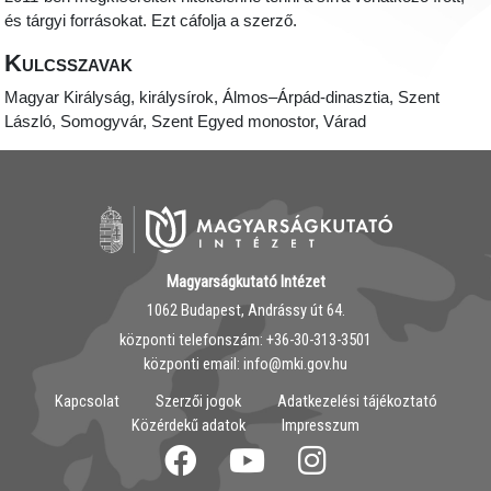
és tárgyi forrásokat. Ezt cáfolja a szerző.
Kulcsszavak
Magyar Királyság, királysírok, Álmos–Árpád-dinasztia, Szent
László, Somogyvár, Szent Egyed monostor, Várad
Magyarságkutató Intézet
1062 Budapest, Andrássy út 64.
központi telefonszám: ‭+36-30-313-3501
központi email: info@mki.gov.hu
Kapcsolat
Szerzői jogok
Adatkezelési tájékoztató
Közérdekű adatok
Impresszum