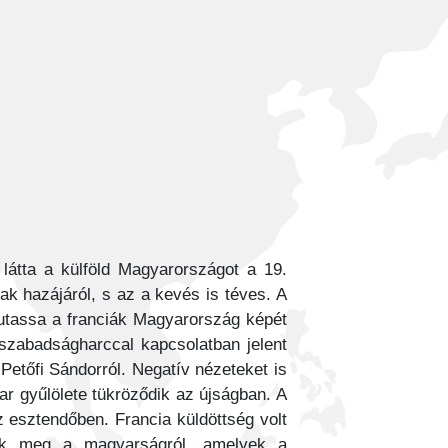
látta a külföld Magyarországot a 19.
k hazájáról, s az a kevés is téves. A
mutassa a franciák Magyarország képét
szabadságharccal kapcsolatban jelent
 Petőfi Sándorról. Negatív nézeteket is
r gyűlölete tükröződik az újságban. A
 esztendőben. Francia küldöttség volt
tek meg a magyarságról, amelyek a