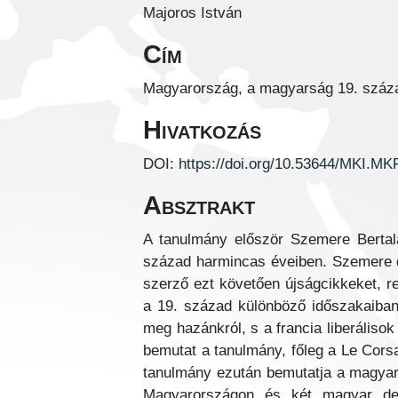
Majoros István
Cím
Magyarország, a magyarság 19. száz
Hivatkozás
DOI:
https://doi.org/10.53644/MKI.MK
Absztrakt
A tanulmány először Szemere Bertala
század harmincas éveiben. Szemere dö
szerző ezt követően újságcikkeket, r
a 19. század különböző időszakaiban
meg hazánkról, s a francia liberálisok
bemutat a tanulmány, főleg a Le Cors
tanulmány ezután bemutatja a magyar-
Magyarországon és két magyar del