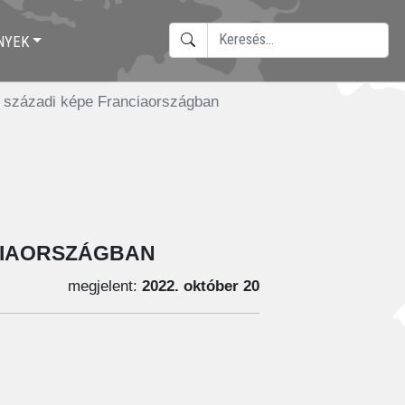
KERESÉS
NYEK
TYPE 2 OR MORE CHARACTERS F
 századi képe Franciaországban
ciaországban
megjelent:
2022. október 20