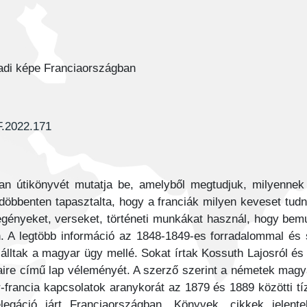
adi képe Franciaországban
F.2022.171
n útikönyvét mutatja be, amelyből megtudjuk, milyennek 
bbenten tapasztalta, hogy a franciák milyen keveset tudna
egényeket, verseket, történeti munkákat használ, hogy be
. A legtöbb információ az 1848-1849-es forradalommal és 
 álltak a magyar ügy mellé. Sokat írtak Kossuth Lajosról és
aire című lap véleményét. A szerző szerint a németek magya
francia kapcsolatok aranykorát az 1879 és 1889 közötti tíz
egáció járt Franciaországban. Könyvek, cikkek jelen