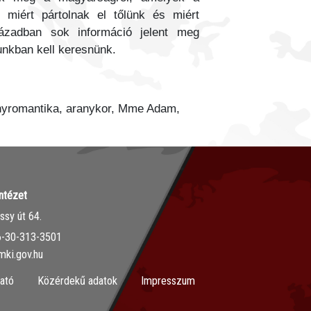
miért pártolnak el tőlünk és miért
ázadban sok információ jelent meg
unkban kell keresnünk.
gányromantika, aranykor, Mme Adam,
ntézet
sy út 64.
36-30-313-3501
mki.gov.hu
ató
Közérdekű adatok
Impresszum