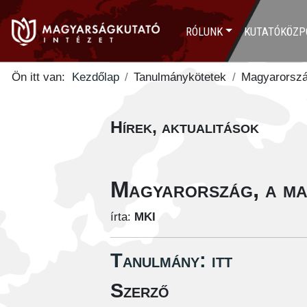
RÓLUNK
KUTATÓKÖZP
Ön itt van:
Kezdőlap
Tanulmánykötetek
Magyarorszá
Hírek, aktualitások
Magyarország, a ma
írta:
MKI
Tanulmány: itt
Szerző