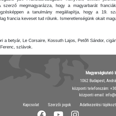
 A szerző megmagyarázza, hogy a magyarbarát franciák 
zegzésképpen a tanulmány megállapítja, hogy a 19. sz
lag francia keveset tud rólunk. Ismeretlenségünk okait mag
ri a betyár, Le Corsaire, Kossuth Lajos, Petőfi Sándor, ci
 Ferenc, szlávok.
Magyarságkutató I
1062 Budapest, András
központi telefonszám: ‭+
központi email: info@
Kapcsolat
Szerzői jogok
Adatkezelési tájékozt