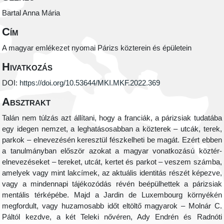
Bartal Anna Mária
Cím
A magyar emlékezet nyomai Párizs közterein és épületein
Hivatkozás
DOI:
https://doi.org/10.53644/MKI.MKF.2022.369
Absztrakt
Talán nem túlzás azt állítani, hogy a franciák, a párizsiak tudatába
egy idegen nemzet, a leghatásosabban a közterek – utcák, terek,
parkok – elnevezésén keresztül fészkelheti be magát. Ezért ebben
a tanulmányban először azokat a magyar vonatkozású köztér-
elnevezéseket – tereket, utcát, kertet és parkot – veszem számba,
amelyek vagy mint lakcímek, az aktuális identitás részét képezve,
vagy a mindennapi tájékozódás révén beépülhettek a párizsiak
mentális térképébe. Majd a Jardin de Luxembourg környékén
megfordult, vagy huzamosabb időt eltöltő magyarok – Molnár C.
Páltól kezdve, a két Teleki nővéren, Ady Endrén és Radnóti