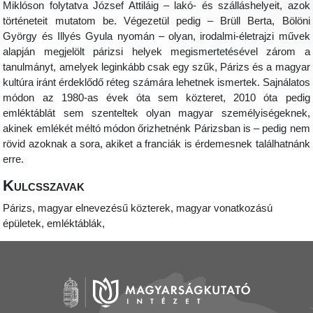
Miklóson folytatva József Attiláig – lakó- és szálláshelyeit, azok
történeteit mutatom be. Végezetül pedig – Brüll Berta, Bölöni
György és Illyés Gyula nyomán – olyan, irodalmi-életrajzi művek
alapján megjelölt párizsi helyek megismertetésével zárom a
tanulmányt, amelyek leginkább csak egy szűk, Párizs és a magyar
kultúra iránt érdeklődő réteg számára lehetnek ismertek. Sajnálatos
módon az 1980-as évek óta sem közteret, 2010 óta pedig
emléktáblát sem szenteltek olyan magyar személyiségeknek,
akinek emlékét méltó módon őrizhetnénk Párizsban is – pedig nem
rövid azoknak a sora, akiket a franciák is érdemesnek találhatnánk
erre.
Kulcsszavak
Párizs, magyar elnevezésű közterek, magyar vonatkozású
épületek, emléktáblák,