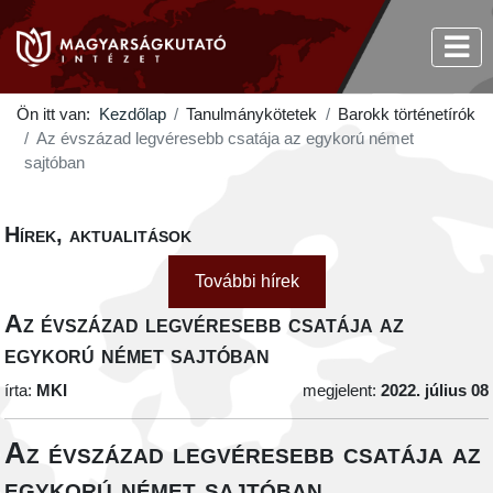
Ön itt van:
Kezdőlap
Tanulmánykötetek
Barokk történetírók
Az évszázad legvéresebb csatája az egykorú német
sajtóban
Hírek, aktualitások
További hírek
Az évszázad legvéresebb csatája az
egykorú német sajtóban
írta:
MKI
megjelent:
2022. július 08
Az évszázad legvéresebb csatája az
egykorú német sajtóban