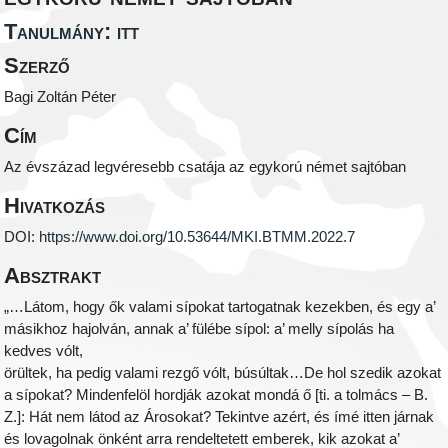
Tanulmány: itt
Szerző
Bagi Zoltán Péter
Cím
Az évszázad legvéresebb csatája az egykorú német sajtóban
Hivatkozás
DOI:
https://www.doi.org/10.53644/MKI.BTMM.2022.7
Absztrakt
„…Látom, hogy ők valami sípokat tartogatnak kezekben, és egy a’
másikhoz hajolván, annak a’ fülébe sípol: a’ melly sípolás ha
kedves vólt,
örültek, ha pedig valami rezgő vólt, búsúltak…De hol szedik azokat
a sípokat? Mindenfelöl hordják azokat mondá ő [ti. a tolmács – B.
Z.]: Hát nem látod az Árosokat? Tekintve azért, és ímé itten járnak
és lovagolnak önként arra rendeltetett emberek, kik azokat a’