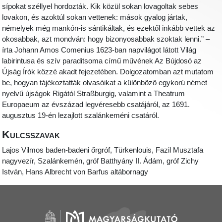
sípokat széllyel hordozták. Kik közül sokan lovagoltak sebes
lovakon, és azoktúl sokan vettenek: mások gyalog jártak,
némelyek még mankón-is sántikáltak, és ezektől inkább vettek az
okosabbak, azt mondván: hogy bizonyosabbak szoktak lenni.” –
írta Johann Amos Comenius 1623-ban napvilágot látott Világ
labirintusa és szív paraditsoma című művének Az Bújdosó az
Újság Írók közzé akadt fejezetében. Dolgozatomban azt mutatom
be, hogyan tájékoztatták olvasóikat a különböző egykorú német
nyelvű újságok Rigától Straßburgig, valamint a Theatrum
Europaeum az évszázad legvéresebb csatájáról, az 1691.
augusztus 19-én lezajlott szalánkeméni csatáról.
Kulcsszavak
Lajos Vilmos baden-badeni őrgróf, Türkenlouis, Fazil Musztafa
nagyvezír, Szalánkemén, gróf Batthyány II. Ádám, gróf Zichy
István, Hans Albrecht von Barfus altábornagy