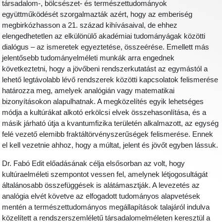
társadalom-, bölcsészet- és természettudományok
együttműködését szorgalmazták azért, hogy az emberiség
megbirkózhasson a 21. század kihívásaival, de ehhez
elengedhetetlen az elkülönülő akadémiai tudományágak közötti
dialógus – az ismeretek egyeztetése, összeérése. Emellett más
jelentősebb tudományelméleti munkák arra engednek
következtetni, hogy a jövőbeni rendszerkutatást az egymástól a
lehető legtávolabb lévő rendszerek közötti kapcsolatok felismerése
határozza meg, amelyek analógián vagy matematikai
bizonyításokon alapulhatnak. A megközelítés egyik lehetséges
módja a kultúrákat alkotó erkölcsi elvek összehasonlítása, és a
másik járható útja a kvantumfizika területén alkalmazott, az egység
felé vezető elemibb fraktáltörvényszerűségek felismerése. Ennek
el kell vezetnie ahhoz, hogy a múltat, jelent és jövőt egyben lássuk.
Dr. Fabó Edit előadásának célja elsősorban az volt, hogy
kultúraelméleti szempontot vessen fel, amelynek létjogosultágát
általánosabb összefüggések is alátámasztják. A levezetés az
analógia elvét követve az elfogadott tudományos alapvetések
mentén a természettudományos megállapítások talajáról indulva
közelített a rendszerszemléletű társadalomelméleten keresztül a