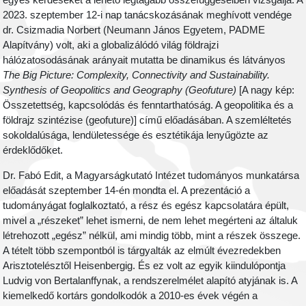
egyes kérdéseket a lehető legtágabb összefüggéseiben vizsgálja. A
2023. szeptember 12-i nap tanácskozásának meghívott vendége
dr. Csizmadia Norbert (Neumann János Egyetem, PADME
Alapítvány) volt, aki a globalizálódó világ földrajzi
hálózatosodásának arányait mutatta be dinamikus és látványos
The Big Picture: Complexity, Connectivity and Sustainability.
Synthesis of Geopolitics and Geography (Geofuture)
[A nagy kép:
Összetettség, kapcsolódás és fenntarthatóság. A geopolitika és a
földrajz szintézise (geofuture)] című előadásában. A szemléltetés
sokoldalúsága, lendületessége és esztétikája lenyűgözte az
érdeklődőket.
Dr. Fabó Edit, a Magyarságkutató Intézet tudományos munkatársa
előadását szeptember 14-én mondta el. A prezentáció a
tudományágat foglalkoztató, a rész és egész kapcsolatára épült,
mivel a „részeket” lehet ismerni, de nem lehet megérteni az általuk
létrehozott „egész” nélkül, ami mindig több, mint a részek összege.
A tételt több szempontból is tárgyalták az elmúlt évezredekben
Arisztotelésztől Heisenbergig. És ez volt az egyik kiindulópontja
Ludvig von Bertalanffynak, a rendszerelmélet alapító atyjának is. A
kiemelkedő kortárs gondolkodók a 2010-es évek végén a