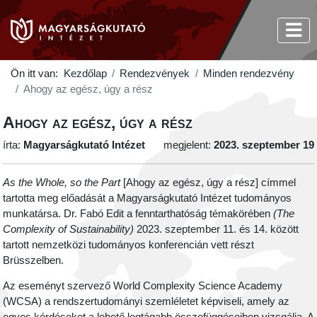
Ön itt van:
Kezdőlap
Rendezvények
Minden rendezvény
Ahogy az egész, úgy a rész
Ahogy az egész, úgy a rész
írta:
Magyarságkutató Intézet
megjelent:
2023. szeptember 19
As the Whole, so the Part
[Ahogy az egész, úgy a rész] címmel
tartotta meg előadását a Magyarságkutató Intézet tudományos
munkatársa. Dr. Fabó Edit a fenntarthatóság témakörében
(The
Complexity of Sustainability)
2023. szeptember 11. és 14. között
tartott nemzetközi tudományos konferencián vett részt
Brüsszelben.
Az eseményt szervező World Complexity Science Academy
(WCSA) a rendszertudományi szemléletet képviseli, amely az