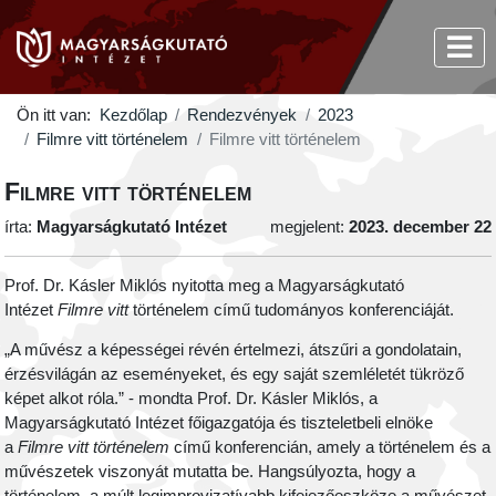
Ön itt van:
Kezdőlap
Rendezvények
2023
Filmre vitt történelem
Filmre vitt történelem
Filmre vitt történelem
írta:
Magyarságkutató Intézet
megjelent:
2023. december 22
Prof. Dr. Kásler Miklós nyitotta meg a Magyarságkutató
Intézet
Filmre vitt
történelem című tudományos konferenciáját.
„A művész a képességei révén értelmezi, átszűri a gondolatain,
érzésvilágán az eseményeket, és egy saját szemléletét tükröző
képet alkot róla.” - mondta Prof. Dr. Kásler Miklós, a
Magyarságkutató Intézet főigazgatója és tiszteletbeli elnöke
a
Filmre vitt történelem
című konferencián, amely a történelem és a
művészetek viszonyát mutatta be. Hangsúlyozta, hogy a