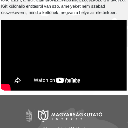
történelem, a múlt legimprovizatívabb kifejezőeszköze a művészet.
Két különálló entitásról van szó, amelyeket nem szabad
összekeverni, mind a kettőnek megvan a helye az életünkben.