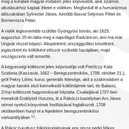
meg a korabeli magyar irodalom jeles képviselőit, akik számos
alkotásukhoz kaptak ihletet e vidéken. Megfordult itt a humanizmus
időszakában Sylvester János, később Ilosvai Selymes Péter és
Bornemisza Péter.
A vidék legismertebb szülötte Gyöngyösi István, aki 1629.
augusztus 25-én látta meg a napvilágot Radváncon, ami ma már
Ungvár részét képezi. Alispánként, országgyűlési követként,
jogászként és költőként először szűkebb hazájában, majd
országszerte vált ismertté.
A kegyességi költészet jeles képviselője volt Petrőczy Kata
Szidónia (Kaszavár, 1662 – Beregszentmiklós, 1708. október 21.),
gróf Pekry Lőrinc kuruc generális felesége, akit a szakirodalom a
magyar barokk első kiemelkedő költőnőjének tart, és Balassi,
Zrínyi költészeti hagyományait folytatta. Családjával 1707-ben
menekült Erdélyből Husztra, itt a Rákóczi-kastélyban Arn János
német nyelvű könyvének fordításával foglalkozott. 1708
októberében hunyt el a fejedelem beregszentmiklósi
12
várkastélyában
.
A Rákóczi-kultusz folklórirodalmának egy része pedig Mikes