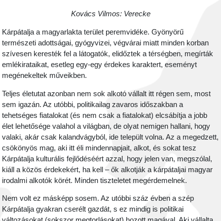
Kovács Vilmos: Verecke
Kárpátalja a magyarlakta terület peremvidéke. Gyönyörű
természeti adottságai, gyógyvizei, végvárai miatt minden korban
szívesen keresték fel a látogatók, elidőztek a térségben, megírták
emlékirataikat, esetleg egy-egy érdekes karaktert, eseményt
megénekeltek műveikben.
Teljes életutat azonban nem sok alkotó vállalt itt régen sem, most
sem igazán. Az utóbbi, politikailag zavaros időszakban a
tehetséges fiatalokat (és nem csak a fiatalokat) elcsábítja a jobb
élet lehetősége valahol a világban, de olyat nemigen hallani, hogy
valaki, akár csak kalandvágyból, ide települt volna. Az a megedzett,
csökönyös mag, aki itt éli mindennapjait, alkot, és sokat tesz
Kárpátalja kulturális fejlődéséért azzal, hogy jelen van, megszólal,
kiáll a közös érdekekért, ha kell – ők alkotják a kárpátaljai magyar
irodalmi alkotók körét. Minden tiszteletet megérdemelnek.
Nem volt ez másképp sosem. Az utóbbi száz évben a szép
Kárpátalja gyakran cserélt gazdát, s ez mindig is politikai
változásokat (sokszor megtorlásokat) hozott magával. Aki vállalta