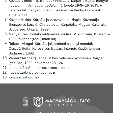
Kovács Vilmos – S. Benedek András: A kárpát-ukrajnai magyar
irodalom. In
A magyar irodalom története 1945–1975.
IV. A
határon túli magyar irodalom. Akadémiai Kiadó, Budapest,
1981–1990.
Kozma Miklós: Kárpátalja visszavétele. Napló. Közreadja
Brenzovics László. Clio-sorozat. Kárpátaljai Magyar Kulturális
Szövetség, Ungvár, 1999.
Magyar Írás. Irodalom-Művészet-Kritika IV. évfolyam, 8. szám –
1936. október (real-j.mtak.hu)
Rákóczi virágai. Kárpátaljai történeti és helyi mondák.
Összeállította: Keresztyén Balázs. Intermix Kiadó, Ungvár–
Budapest, 1992.
Váradi Sternberg János: Mikes Kelemen nyomában.
Kárpáti
Igaz Szó,
1990. november 23., 24.
credo.def.hu/lemezek/szerencsekerek
https://szelence.com/petroczi
www.szozat.org/lira