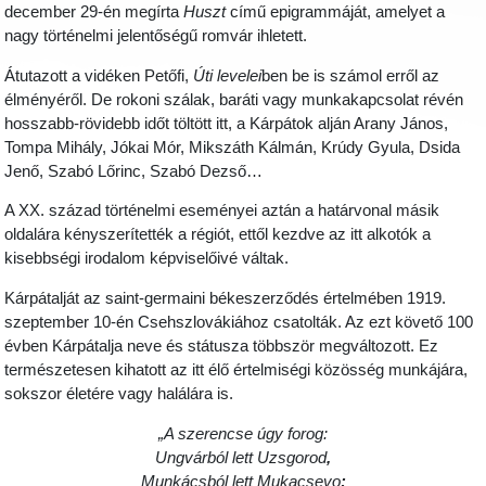
december 29-én megírta
Huszt
című epigrammáját, amelyet a
nagy történelmi jelentőségű romvár ihletett.
Átutazott a vidéken Petőfi,
Úti levelei
ben be is számol erről az
élményéről. De rokoni szálak, baráti vagy munkakapcsolat révén
hosszabb-rövidebb időt töltött itt, a Kárpátok alján Arany János,
Tompa Mihály, Jókai Mór, Mikszáth Kálmán, Krúdy Gyula, Dsida
Jenő, Szabó Lőrinc, Szabó Dezső…
A XX. század történelmi eseményei aztán a határvonal másik
oldalára kényszerítették a régiót, ettől kezdve az itt alkotók a
kisebbségi irodalom képviselőivé váltak.
Kárpátalját az saint-germaini békeszerződés értelmében 1919.
szeptember 10-én Csehszlovákiához csatolták. Az ezt követő 100
évben Kárpátalja neve és státusza többször megváltozott. Ez
természetesen kihatott az itt élő értelmiségi közösség munkájára,
sokszor életére vagy halálára is.
„A szerencse úgy forog:
Ungvárból
lett
Uzsgorod
,
Munkácsból
lett
Mukacsevo
;