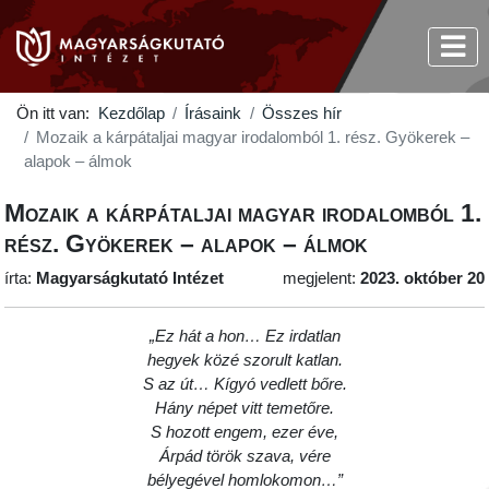
Ön itt van:
Kezdőlap
Írásaink
Összes hír
Mozaik a kárpátaljai magyar irodalomból 1. rész. Gyökerek –
alapok – álmok
Mozaik a kárpátaljai magyar irodalomból 1.
rész. Gyökerek – alapok – álmok
írta:
Magyarságkutató Intézet
megjelent:
2023. október 20
„Ez hát a hon… Ez irdatlan
hegyek közé szorult katlan.
S az út… Kígyó vedlett bőre.
Hány népet vitt temetőre.
S hozott engem, ezer éve,
Árpád török szava, vére
bélyegével homlokomon…”