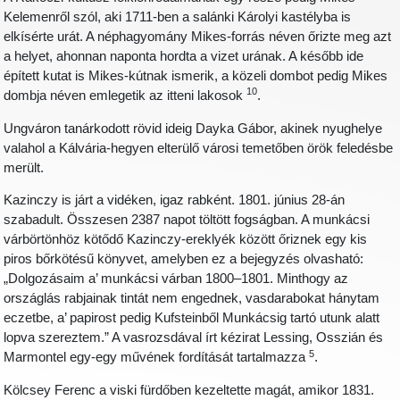
Kelemenről szól, aki 1711-ben a salánki Károlyi kastélyba is
elkísérte urát. A néphagyomány Mikes-forrás néven őrizte meg azt
a helyet, ahonnan naponta hordta a vizet urának. A később ide
épített kutat is Mikes-kútnak ismerik, a közeli dombot pedig Mikes
10
dombja néven emlegetik az itteni lakosok
.
Ungváron tanárkodott rövid ideig Dayka Gábor, akinek nyughelye
valahol a Kálvária-hegyen elterülő városi temetőben örök feledésbe
merült.
Kazinczy is járt a vidéken, igaz rabként. 1801. június 28-án
szabadult. Összesen 2387 napot töltött fogságban. A munkácsi
várbörtönhöz kötődő Kazinczy-ereklyék között őriznek egy kis
piros bőrkötésű könyvet, amelyben ez a bejegyzés olvasható:
„Dolgozásaim a’ munkácsi várban 1800–1801. Minthogy az
országlás rabjainak tintát nem engednek, vasdarabokat hánytam
eczetbe, a’ papirost pedig Kufsteinből Munkácsig tartó utunk alatt
lopva szereztem.” A vasrozsdával írt kézirat Lessing, Osszián és
5
Marmontel egy-egy művének fordítását tartalmazza
.
Kölcsey Ferenc a viski fürdőben kezeltette magát, amikor 1831.