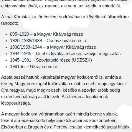
a bizonytalan jövőt, az maradt, aki nem, az szedte a sátorfáját.
A mai Kárpátalja a történelem sodrásában a következő államokhoz
tartozott:
895
–
1920
– a
Magyar Királyság
része
1920
–
1938
/
1939
–
Csehszlovákia
része
1938
/
1939
–
1944
– a
Magyar Királyság
része
1944
–
1945
–
Csehszlovákia
része és szovjet megszállás
1945
–
1991
–
Szovjetunió
része (
USZSZK
)
1991
-től –
Ukrajna
része
Azóta beszélhetünk kárpátaljai magyar irodalomról is, amióta a
térség Magyarországtól különváltan előbb a cseh, majd egy kicsit
újra magyar, majd megint cseh, később a szovjet, utóbb pedig
ukrán fennhatóság alatt létezik. Azóta van a fogalomnak
létjogosultsága.
A magyar irodalom véráramában azért mindig benne voltunk,
főként a mecénáskodó helyi arisztokráciának köszönhetően.
Elsősorban a Drugeth és a Perényi család kiemelkedő tagjai hívták