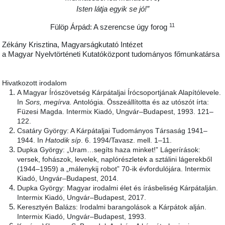
Isten látja egyik se jó!”
11
Fülöp Árpád: A szerencse úgy forog
Zékány Krisztina, Magyarságkutató Intézet
a Magyar Nyelvtörténeti Kutatóközpont tudományos főmunkatársa
Hivatkozott irodalom
A Magyar Írószövetség Kárpátaljai Írócsoportjának Alapítólevele.
In
Sors, megírva.
Antológia. Összeállította és az utószót írta:
Füzesi Magda. Intermix Kiadó, Ungvár–Budapest, 1993. 121–
122.
Csatáry György: A Kárpátaljai Tudományos Társaság 1941–
1944. In
Hatodik síp
. 6. 1994/Tavasz. mell. 1–11.
Dupka György: „Uram…segíts haza minket!” Lágerírások:
versek, fohászok, levelek, naplórészletek a sztálini lágerekből
(1944–1959) a „málenykij robot” 70-ik évfordulójára. Intermix
Kiadó, Ungvár–Budapest, 2014.
Dupka György: Magyar irodalmi élet és írásbeliség Kárpátalján.
Intermix Kiadó, Ungvár–Budapest, 2017.
Keresztyén Balázs: Irodalmi barangolások a Kárpátok alján.
Intermix Kiadó, Ungvár–Budapest, 1993.