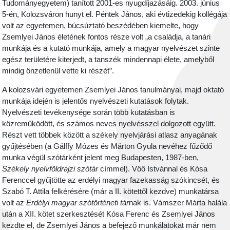
Tudományegyetem) tanított 2001-es nyugdíjazásáig. 2003. június
5-én, Kolozsváron hunyt el. Péntek János, aki évtizedekig kollégája
volt az egyetemen, búcsúztató beszédében kiemelte, hogy
Zsemlyei János életének fontos része volt „a családja, a tanári
munkája és a kutató munkája, amely a magyar nyelvészet szinte
egész területére kiterjedt, a tanszék mindennapi élete, amelyből
mindig önzetlenül vette ki részét”.
A kolozsvári egyetemen Zsemlyei János tanulmányai, majd oktató
munkája idején is jelentős nyelvészeti kutatások folytak.
Nyelvészeti tevékenysége során több kutatásban is
közreműködött, és számos neves nyelvésszel dolgozott együtt.
Részt vett többek között a székely nyelvjárási atlasz anyagának
gyűjtésében (a Gálffy Mózes és Márton Gyula nevéhez fűződő
munka végül szótárként jelent meg Budapesten, 1987-ben,
Székely nyelvföldrajzi szótár
címmel). Vöő Istvánnal és Kósa
Ferenccel gyűjtötte az erdélyi magyar fazekasság szókincsét, és
Szabó T. Attila felkérésére (már a II. kötettől kezdve) munkatársa
volt az
Erdélyi magyar szótörténeti tár
nak is. Vámszer Márta halála
után a XII. kötet szerkesztését Kósa Ferenc és Zsemlyei János
kezdte el, de Zsemlyei János a befejező munkálatokat már nem