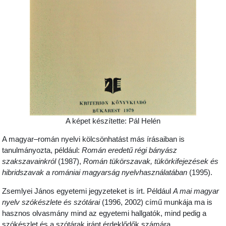
A képet készítette: Pál Helén
A magyar–román nyelvi kölcsönhatást más írásaiban is
tanulmányozta, például:
Román eredetű régi bányász
szakszavainkról
(1987),
Román tükörszavak, tükörkifejezések és
hibridszavak a romániai magyarság nyelvhasználatában
(1995).
Zsemlyei János egyetemi jegyzeteket is írt. Például
A mai magyar
nyelv szókészlete és szótárai
(1996, 2002) című munkája ma is
hasznos olvasmány mind az egyetemi hallgatók, mind pedig a
szókészlet és a szótárak iránt érdeklődők számára.