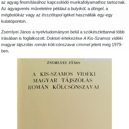
az agyag finomításához kapcsolódó munkafolyamathoz tartoznak.
Az agyagverés műveletére például a
butyikól
, a
döngel
, a
mëgbotókáz
vagy az
ësszëtopol
igéket használták egy-egy
kutatóponton.
Zsemlyei János a nyelvtudományon belül a szókészlettannal több
írásában is foglalkozott. Doktori értekezése
A Kis-Szamos vidéki
magyar tájszólás román kölcsönszavai
címmel jelent meg 1979-
ben.