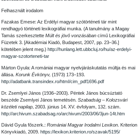
Felhasznált irodalom
Fazakas Emese: Az Erdélyi magyar szótörténeti tár mint
rendhagyó történeti lexikográfiai munka. (A tanulmány a Magay
Tamás szerkesztette
Múlt és jövő vonzásában
című Lexikográfiai
Füzetek 3. [Akadémiai Kiadó, Budapest, 2007, pp. 23–36.]
kötetében jelent meg.)
http://hunlang.lett.ubbcluj.ro/hu/az-erdelyi-
magyar-szotorteneti-tar
Márton Gyula: A romániai magyar nyelvjáráskutatás múltja és mai
állása.
Korunk Évkönyv,
(1973) 173–193.
http://adatbank.transindex.ro/html/cim_pdf1696.pdf
Dr. Zsemlyei János (1936–2003). Péntek János búcsúztató
beszéde Zsemlyei János temetésén.
Szabadság – Kolozsvári
közéleti napilap
, 2003. június 14. XV. évfolyam, 132. szám.
http://archivum.szabadsag.ro/archivum/2003/06/3jun-14t.htm
Dávid Gyula főszerk.:
Romániai Magyar Irodalmi Lexikon
. Kriterion
Könyvkiadó, 2009.
https://lexikon.kriterion.ro/szavak/5195/