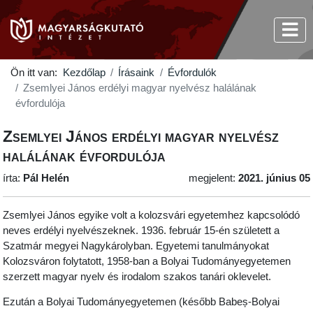
Ön itt van:
Kezdőlap
Írásaink
Évfordulók
Zsemlyei János erdélyi magyar nyelvész halálának
évfordulója
Zsemlyei János erdélyi magyar nyelvész
halálának évfordulója
írta:
Pál Helén
megjelent:
2021. június 05
Zsemlyei János egyike volt a kolozsvári egyetemhez kapcsolódó
neves erdélyi nyelvészeknek. 1936. február 15-én született a
Szatmár megyei Nagykárolyban. Egyetemi tanulmányokat
Kolozsváron folytatott, 1958-ban a Bolyai Tudományegyetemen
szerzett magyar nyelv és irodalom szakos tanári oklevelet.
Ezután a Bolyai Tudományegyetemen (később Babeș-Bolyai