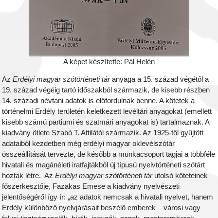
A képet készítette: Pál Helén
Az
Erdélyi magyar szótörténeti tár
anyaga a 15. század végétől a
19. század végéig tartó időszakból származik, de kisebb részben
14. századi névtani adatok is előfordulnak benne. A kötetek a
történelmi Erdély területén keletkezett levéltári anyagokat (emellett
kisebb számú partiumi és szatmári anyagokat is) tartalmaznak. A
kiadvány ötlete Szabó T. Attilától származik. Az 1925-től gyűjtött
adataiból kezdetben még erdélyi magyar oklevélszótár
összeállítását tervezte, de később a munkacsoport tagjai a többféle
hivatali és magánéleti iratfajtákból új típusú nyelvtörténeti szótárt
hoztak létre. Az
Erdélyi magyar szótörténeti tár
utolsó köteteinek
főszerkesztője, Fazakas Emese a kiadvány nyelvészeti
jelentőségéről így ír: „az adatok nemcsak a hivatali nyelvet, hanem
Erdély különböző nyelvjárásait beszélő emberek – városi vagy