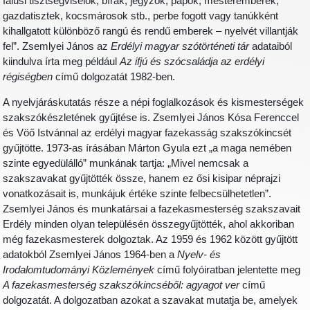
falusi tisztségviselők, bírák, jegyzők, papok, mesteremberek,
gazdatisztek, kocsmárosok stb., perbe fogott vagy tanúkként
kihallgatott különböző rangú és rendű emberek – nyelvét villantják
fel”. Zsemlyei János az
Erdélyi magyar szótörténeti tár
adataiból
kiindulva írta meg például
Az ifjú és szócsaládja az erdélyi
régiségben
című dolgozatát 1982-ben.
A nyelvjáráskutatás része a népi foglalkozások és kismesterségek
szakszókészletének gyűjtése is. Zsemlyei János Kósa Ferenccel
és Vöő Istvánnal az erdélyi magyar fazekasság szakszókincsét
gyűjtötte. 1973-as írásában Márton Gyula ezt „a maga nemében
szinte egyedülálló” munkának tartja: „Mivel nemcsak a
szakszavakat gyűjtötték össze, hanem ez ősi kisipar néprajzi
vonatkozásait is, munkájuk értéke szinte felbecsülhetetlen”.
Zsemlyei János és munkatársai a fazekasmesterség szakszavait
Erdély minden olyan településén összegyűjtötték, ahol akkoriban
még fazekasmesterek dolgoztak. Az 1959 és 1962 között gyűjtött
adatokból Zsemlyei János 1964-ben a
Nyelv- és
Irodalomtudományi Közlemények
című folyóiratban jelentette meg
A fazekasmesterség szakszókincséből: agyagot ver
című
dolgozatát. A dolgozatban azokat a szavakat mutatja be, amelyek