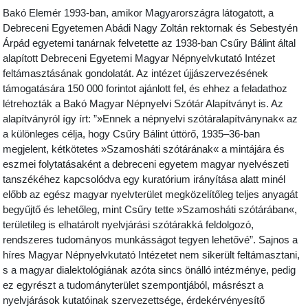
Bakó Elemér 1993-ban, amikor Magyarországra látogatott, a
Debreceni Egyetemen Abádi Nagy Zoltán rektornak és Sebestyén
Árpád egyetemi tanárnak felvetette az 1938-ban Csűry Bálint által
alapított Debreceni Egyetemi Magyar Népnyelvkutató Intézet
feltámasztásának gondolatát. Az intézet újjászervezésének
támogatására 150 000 forintot ajánlott fel, és ehhez a feladathoz
létrehozták a Bakó Magyar Népnyelvi Szótár Alapítványt is. Az
alapítványról így írt: ”»Ennek a népnyelvi szótáralapítványnak« az
a különleges célja, hogy Csűry Bálint úttörő, 1935–36-ban
megjelent, kétkötetes »Szamosháti szótárának« a mintájára és
eszmei folytatásaként a debreceni egyetem magyar nyelvészeti
tanszékéhez kapcsolódva egy kuratórium irányítása alatt minél
előbb az egész magyar nyelvterület megközelítőleg teljes anyagát
begyűjtő és lehetőleg, mint Csűry tette »Szamosháti szótárában«,
területileg is elhatárolt nyelvjárási szótá­rakká feldolgozó,
rendszeres tudományos munkásságot tegyen lehetővé”. Sajnos a
híres Magyar Népnyelvkutató Intézetet nem sikerült feltámasztani,
s a magyar dialektológiának azóta sincs önálló intézménye, pedig
ez egyrészt a tudományterület szempontjából, másrészt a
nyelvjárások kutatóinak szervezettsége, érdekérvényesítő