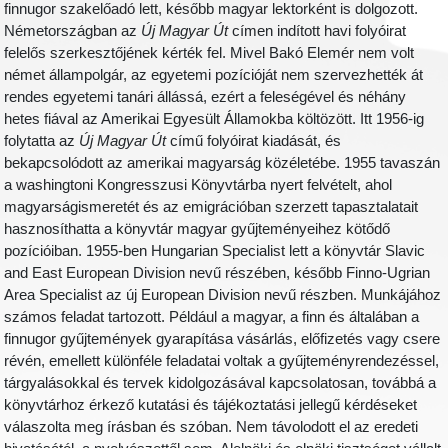
finnugor szakelőadó lett, később magyar lektorként is dolgozott.
Németországban az
Új Magyar Út
címen indított havi folyóirat
felelős szerkesztőjének kérték fel. Mivel Bakó Elemér nem volt
német állampolgár, az egyetemi pozícióját nem szervezhették át
rendes egyetemi tanári állássá, ezért a feleségével és néhány
hetes fiával az Amerikai Egyesült Államokba költözött. Itt 1956-ig
folytatta az
Új Magyar Út
című folyóirat kiadását, és
bekapcsolódott az amerikai magyarság közéletébe. 1955 tavaszán
a washingtoni Kongresszusi Könyvtárba nyert felvételt, ahol
magyarságismeretét és az emigrációban szerzett tapasztalatait
hasznosíthatta a könyvtár magyar gyűjteményeihez kötődő
pozícióiban. 1955-ben Hungarian Specialist lett a könyvtár Slavic
and East European Division nevű részében, később Finno-Ugrian
Area Specialist az új European Division nevű részben. Munkájához
számos feladat tartozott. Például a magyar, a finn és általában a
finnugor gyűjtemények gyarapítása vásárlás, előfizetés vagy csere
révén, emellett különféle feladatai voltak a gyűjteményrendezéssel,
tárgyalásokkal és tervek kidolgozásával kapcsolatosan, továbbá a
könyvtárhoz érkező kutatási és tájékoztatási jellegű kérdéseket
válaszolta meg írásban és szóban. Nem távolodott el az eredeti