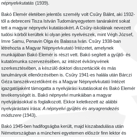
népnyelvkutatás
(1939).
Bakó Elemér életében jelentős személy volt Csűry Bálint, aki 1932-
től a debreceni Tisza István Tudományegyetem tanáraként sokat
tett a magyar népnyelvi kutatásokért. A Csűry-iskolának nevezett
tudósi körből kerültek ki olyan jeles nyelvészek, mint Végh József,
Imre Samu, Penavin Olga és Balassa Iván. Csűry 1938-ban
létrehozta a Magyar Népnyelvkutató Intézetet, amelynek
munkájában Bakó Elemér is részt vett. Bakó segített a gyűjtő- és
kutatómunka szervezésében, az intézet évkönyvének
szerkesztésében, a készülő doktori disszertációk és más
tanulmányok ellenőrzésében is. Csűry 1941-es halála után Bárczi
Géza tanszékvezetőként és a Magyar Népnyelvkutató Intézet
igazgatójaként támogatta a nyelvjárási kutatásokat és Bakó Elemér
tevékenységét is. Bakó népnyelvi munkáiban a magyar
nyelvjárásokkal is foglalkozott. Ekkor keletkezett az alábbi
nyelvjárástani írása:
A népnyelvi gyűjtés és anyagrendezés
módszere
(1943).
Bakó 1945-ben hadifogságba került, majd kiszabadulása után
Németországban a müncheni egyetemen először finn lektor és