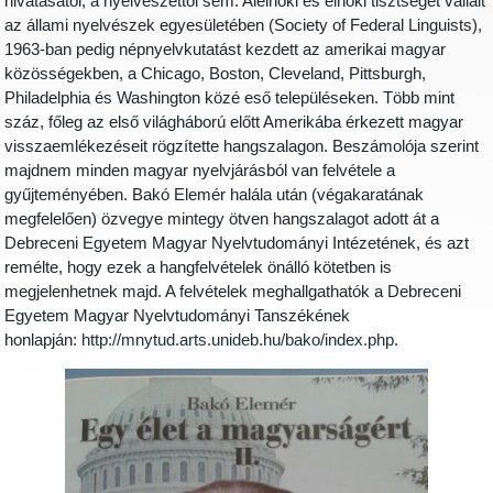
hivatásától, a nyelvészettől sem. Alelnöki és elnöki tisztséget vállalt
az állami nyelvészek egyesületében (Society of Federal Linguists),
1963-ban pedig népnyelvkutatást kezdett az amerikai magyar
közösségekben, a Chicago, Boston, Cleveland, Pittsburgh,
Philadelphia és Washington közé eső településeken. Több mint
száz, főleg az első világháború előtt Amerikába érkezett magyar
visszaemlékezéseit rögzítette hangszalagon. Beszámolója szerint
majdnem minden magyar nyelvjárásból van felvétele a
gyűjteményében. Bakó Elemér halála után (végakaratának
megfelelően) özvegye mintegy ötven hangszalagot adott át a
Debreceni Egyetem Magyar Nyelvtudományi Intézetének, és azt
remélte, hogy ezek a hangfelvételek önálló kötetben is
megjelenhetnek majd. A felvételek meghallgathatók a Debreceni
Egyetem Magyar Nyelvtudományi Tanszékének
honlapján:
http://mnytud.arts.unideb.hu/bako/index.php
.