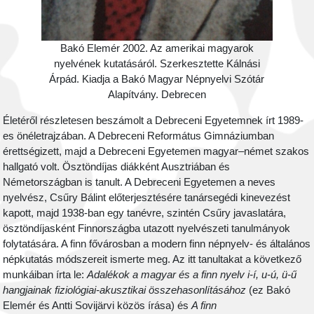
Bakó Elemér 2002. Az amerikai magyarok
nyelvének kutatásáról. Szerkesztette Kálnási
Árpád. Kiadja a Bakó Magyar Népnyelvi Szótár
Alapítvány. Debrecen
Életéről részletesen beszámolt a Debreceni Egyetemnek írt 1989-
es önéletrajzában. A Debreceni Református Gimnáziumban
érettségizett, majd a Debreceni Egyetemen magyar–német szakos
hallgató volt. Ösztöndíjas diákként Ausztriában és
Németországban is tanult. A Debreceni Egyetemen a neves
nyelvész, Csűry Bálint előterjesztésére tanársegédi kinevezést
kapott, majd 1938-ban egy tanévre, szintén Csűry javaslatára,
ösztöndíjasként Finnországba utazott nyelvészeti tanulmányok
folytatására. A finn fővárosban a modern finn népnyelv- és általános
népkutatás módszereit ismerte meg. Az itt tanultakat a következő
munkáiban írta le:
Adalékok a magyar és a finn nyelv i-í, u-ú, ü-ű
hangjainak fiziológiai-akusztikai összehasonlításához
(ez Bakó
Elemér és Antti Sovijärvi közös írása) és
A finn