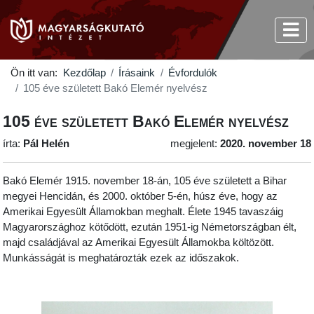
Ön itt van:
Kezdőlap
Írásaink
Évfordulók
105 éve született Bakó Elemér nyelvész
105 éve született Bakó Elemér nyelvész
írta:
Pál Helén
megjelent:
2020. november 18
Bakó Elemér 1915. november 18-án, 105 éve született a Bihar
megyei Hencidán, és 2000. október 5-én, húsz éve, hogy az
Amerikai Egyesült Államokban meghalt. Élete 1945 tavaszáig
Magyarországhoz kötődött, ezután 1951-ig Németországban élt,
majd családjával az Amerikai Egyesült Államokba költözött.
Munkásságát is meghatározták ezek az időszakok.