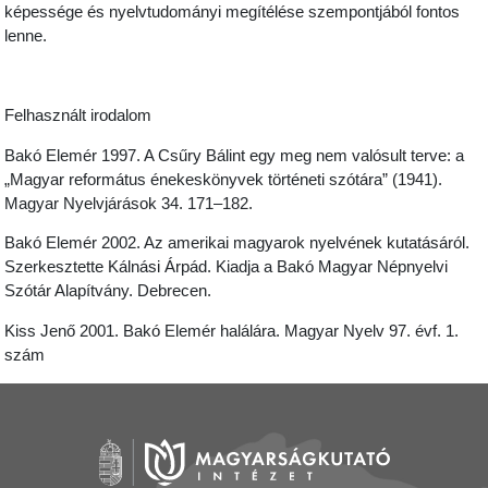
képessége és nyelvtudományi megítélése szempontjából fontos
lenne.
Felhasznált irodalom
Bakó Elemér 1997. A Csűry Bálint egy meg nem valósult terve: a
„Magyar református énekeskönyvek történeti szótára” (1941).
Magyar Nyelvjárások 34. 171–182.
Bakó Elemér 2002. Az amerikai magyarok nyelvének kutatásáról.
Szerkesztette Kálnási Árpád. Kiadja a Bakó Magyar Népnyelvi
Szótár Alapítvány. Debrecen.
Kiss Jenő 2001. Bakó Elemér halálára. Magyar Nyelv 97. évf. 1.
szám