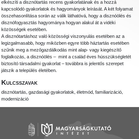
elkészíti a disznótartás recens gyakorlatának és a hozzá
kapcsolódó gyakorlatok és hagyományok leírását. A két folyamat
összehasonlítása során az válik láthatóvá, hogy a disznóölés és
disznófogyasztás hagyománya hogyan alakul át a vidéki
közösségek esetében.
A disznótartáshoz való közösségi viszonyulás esetében az a
legizgalmasabb, hogy miközben egyre több háztartás esetében
szűnik meg a mezőgazdálkodás mint alap- vagy kiegészítő
foglalkozás, a disznóölés – mint a család éves hússzükségletét
biztosító társadalmi gyakorlat – továbbra is jelentős szerepet
játszik a település életében.
Kulcsszavak
disznótartás, gazdasági gyakorlatok, életmód, familiarizáció,
modernizáció