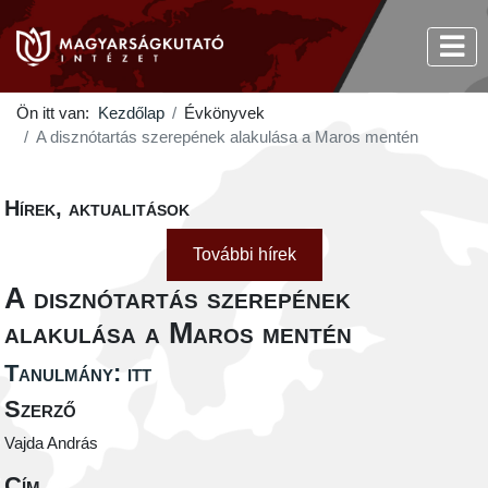
Ön itt van:
Kezdőlap
Évkönyvek
A disznótartás szerepének alakulása a Maros mentén
Hírek, aktualitások
További hírek
A disznótartás szerepének
alakulása a Maros mentén
Tanulmány: itt
Szerző
Vajda András
Cím