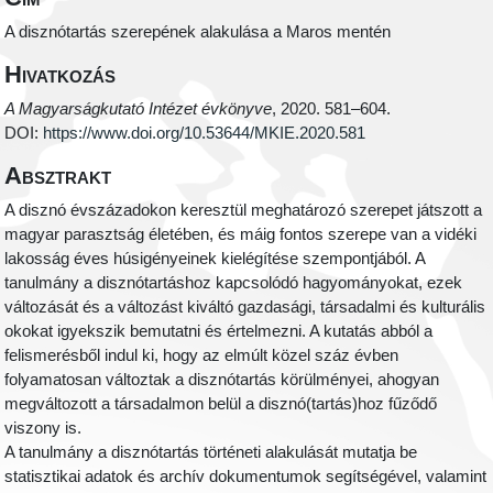
A disznótartás szerepének alakulása a Maros mentén
Hivatkozás
A Magyarságkutató Intézet évkönyve
, 2020. 581–604.
DOI:
https://www.doi.org/10.53644/MKIE.2020.581
Absztrakt
A disznó évszázadokon keresztül meghatározó szerepet játszott a
magyar parasztság életében, és máig fontos szerepe van a vidéki
lakosság éves húsigényeinek kielégítése szempontjából. A
tanulmány a disznótartáshoz kapcsolódó hagyományokat, ezek
változását és a változást kiváltó gazdasági, társadalmi és kulturális
okokat igyekszik bemutatni és értelmezni. A kutatás abból a
felismerésből indul ki, hogy az elmúlt közel száz évben
folyamatosan változtak a disznótartás körülményei, ahogyan
megváltozott a társadalmon belül a disznó(tartás)hoz fűződő
viszony is.
A tanulmány a disznótartás történeti alakulását mutatja be
statisztikai adatok és archív dokumentumok segítségével, valamint