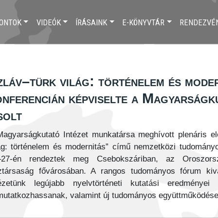
ONTOK
VIDEÓK
ÍRÁSAINK
E-KÖNYVTÁR
RENDEZVÉ
zláv–türk világ: történelem és mode
onferencián képviselte a Magyarságk
solt
agyarságkutató Intézet munkatársa meghívott plenáris elő
ág: történelem és modernitás” című nemzetközi tudományo
–27-én rendeztek meg Csebokszáriban, az Oroszorsz
ztársaság fővárosában. A rangos tudományos fórum kivál
tézetünk legújabb nyelvtörténeti kutatási eredmény
utatkozhassanak, valamint új tudományos együttműködések