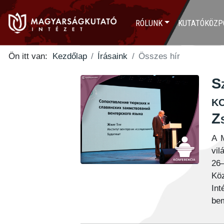
RÓLUNK
KUTATÓKÖZP
Ön itt van:
Kezdőlap
Írásaink
Összes hír
S
k
Z
A M
vil
26
Kö
In
bem