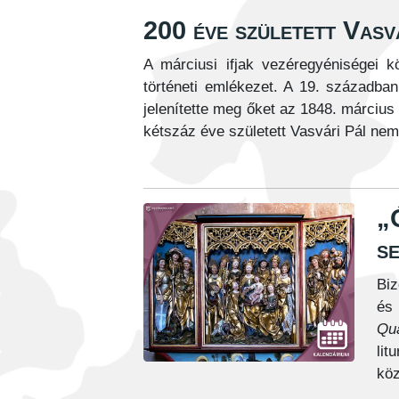
200 éve született Vasv
A márciusi ifjak vezéregyéniségei k
történeti emlékezet. A 19. század
jelenítette meg őket az 1848. március 
kétszáz éve született Vasvári Pál nem 
„Ó
s
Biz
és
Qua
lit
köz