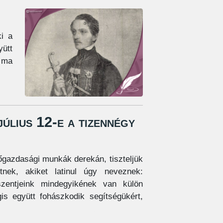
ki a
ütt
a ma
úlius 12-e a tizennégy
gazdasági munkák derekán, tiszteljük
tnek, akiket latinul úgy neveznek:
zentjeink mindegyikének van külön
is együtt fohászkodik segítségükért,