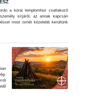
ész
orán a korai templomhoz csatlakozó
 személy sírjáról, az annak kapcsán
péssel most ismét közelebb kerültünk
gban
ség-
rról
edő