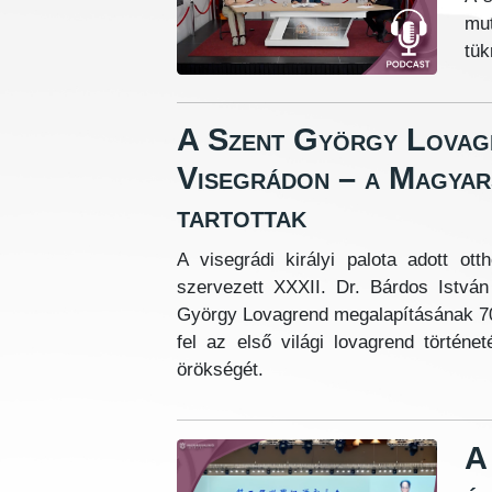
mut
tük
A Szent György Lovagr
Visegrádon – a Magyars
tartottak
A visegrádi királyi palota adott o
szervezett XXXII. Dr. Bárdos Istvá
György Lovagrend megalapításának 700
fel az első világi lovagrend történe
örökségét.
A