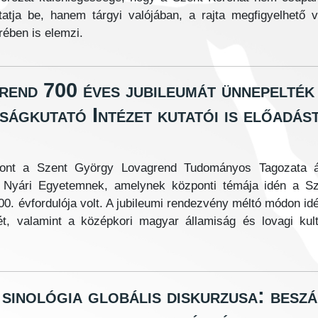
atja be, hanem tárgyi valójában, a rajta megfigyelhető v
rében is elemzi.
end 700 éves jubileumát ünnepelték
ágkutató Intézet kutatói is előadás
tthont a Szent György Lovagrend Tudományos Tagozata á
n Nyári Egyetemnek, amelynek központi témája idén a S
. évfordulója volt. A jubileumi rendezvény méltó módon id
tét, valamint a középkori magyar államiság és lovagi kul
 sinológia globális diskurzusa: besz