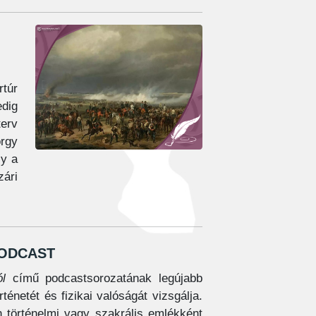
rtúr
edig
terv
örgy
ly a
ári
odcast
l
című podcastsorozatának legújabb
énetét és fizikai valóságát vizsgálja.
 történelmi vagy szakrális emlékként