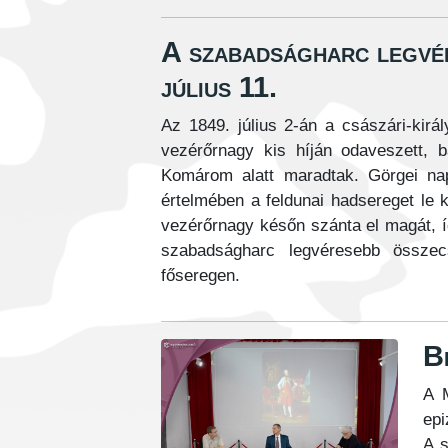
A szabadságharc legvé
július 11.
Az 1849. július 2-án a császári-kirá
vezérőrnagy kis híján odaveszett, 
Komárom alatt maradtak. Görgei napo
értelmében a feldunai hadsereget le 
vezérőrnagy későn szánta el magát, í
szabadságharc legvéresebb összec
főseregen.
B
A 
epi
A s