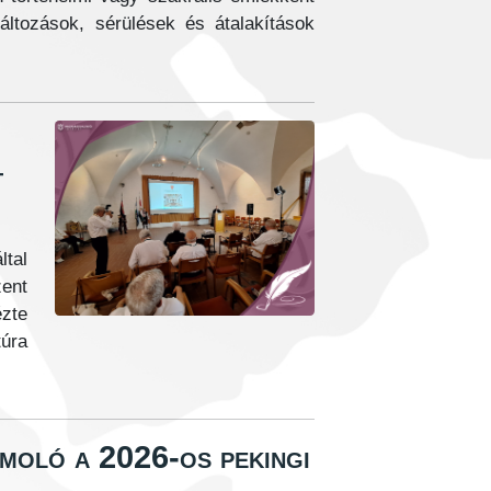
áltozások, sérülések és átalakítások
t
ltal
zent
ézte
túra
ámoló a 2026-os pekingi