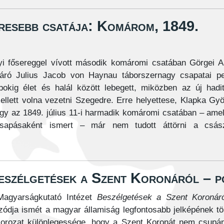
resebb csatája: Komárom, 1849.
lyi fősereggel vívott második komáromi csatában Görgei A
báró Julius Jacob von Haynau táborszernagy csapatai p
kig élet és halál között lebegett, miközben az új hadi
kellett volna vezetni Szegedre. Erre helyettese, Klapka Gy
gy az 1849. július 11-i harmadik komáromi csatában – ame
sapásaként ismert – már nem tudott áttörni a csász
eszélgetések a Szent Koronáról – p
Magyarságkutató Intézet
Beszélgetések a Szent Koronáró
zódja ismét a magyar államiság legfontosabb jelképének tört
orozat különlegessége, hogy a Szent Koronát nem csupán