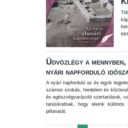
Ki
Tö
káp
fel
tör
Üdvözlégy a mennyben,
nyári napforduló idősz
A nyári napforduló az év egyik legje
számos szokás, hiedelem és közösség
és egészségvarázsló szertartások, v
tanúskodnak, hogy eleink különös 
pillanatát.