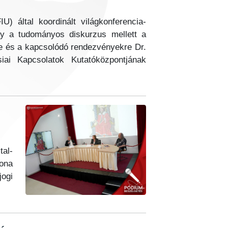
U) által koordinált világkonferencia-
ely a tudományos diskurzus mellett a
e és a kapcsolódó rendezvényekre Dr.
iai Kapcsolatok Kutatóközpontjának
tal-
rona
jogi