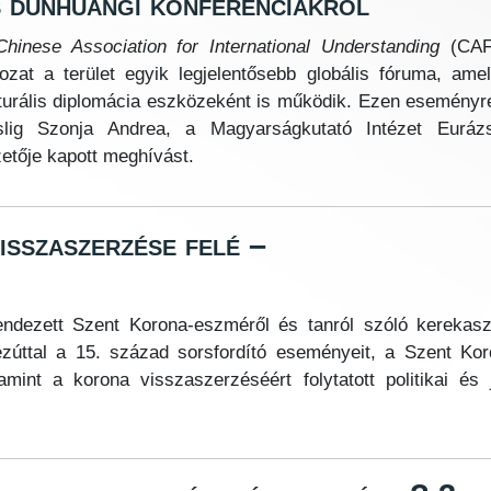
s dunhuangi konferenciákról
Chinese Association for International Understanding
(CAFI
ozat a terület egyik legjelentősebb globális fóruma, am
turális diplomácia eszközeként is működik. Ezen eseményr
slig Szonja Andrea, a Magyarságkutató Intézet Eurázs
etője kapott meghívást.
sszaszerzése felé –
ndezett Szent Korona-eszméről és tanról szóló kerekasz
ezúttal a 15. század sorsfordító eseményeit, a Szent Ko
lamint a korona visszaszerzéséért folytatott politikai és 