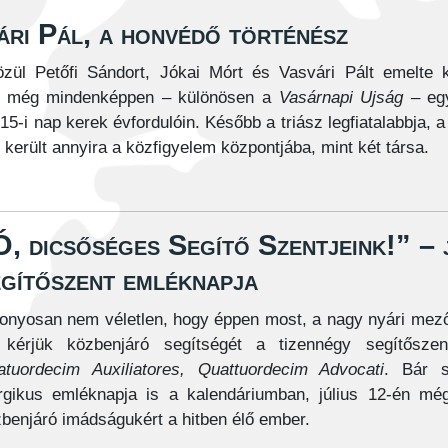
ári Pál, a honvédő történész
özül Petőfi Sándort, Jókai Mórt és Vasvári Pált emelte 
ban még mindenképpen – különösen a
Vasárnapi Ujság
– egy
15-i nap kerek évfordulóin. Később a triász legfiatalabbja, 
került annyira a közfigyelem központjába, mint két társa.
, dicsőséges Segítő Szentjeink!” – j
egítőszent emléknapja
onyosan nem véletlen, hogy éppen most, a nagy nyári mező
 kérjük közbenjáró segítségét a tizennégy segítőszen
tuordecim Auxiliatores, Quattuordecim Advocati
. Bár s
urgikus emléknapja is a kalendáriumban, július 12-én még
benjáró imádságukért a hitben élő ember.