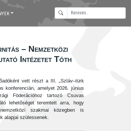
KERESÉS
NYEK
TYPE 2 OR MORE CHARACTERS F
rnitás – Nemzetközi
utató Intézetet Tóth
adóként vett részt a III. „Szláv–türk
s konferencián, amelyet 2026. június
ági Föderációhoz tartozó Csuvas
ó lehetőséget teremtett arra, hogy
ei nemzetközi szakmai közegben is
 alapjai szülessenek.