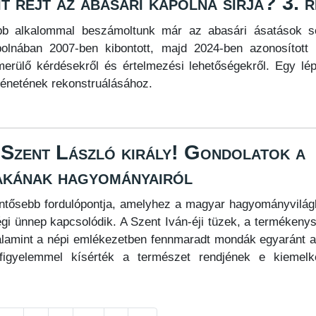
t rejt az abasári kápolna sírja? 3. r
bb alkalommal beszámoltunk már az abasári ásatások s
olnában 2007-ben kibontott, majd 2024-ben azonosított
merülő kérdésekről és értelmezési lehetőségekről. Egy lé
ténetének rekonstruálásához.
 Szent László király! Gondolatok a
akának hagyományairól
lentősebb fordulópontja, amelyhez a magyar hagyományvilá
i ünnep kapcsolódik. A Szent Iván-éji tüzek, a termékeny
alamint a népi emlékezetben fennmaradt mondák egyaránt a
figyelemmel kísérték a természet rendjének e kiemelk