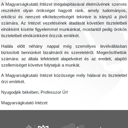
A Magyarságkutató Intézet megalapításával életművének szerves
részeként olyan örökséget hagyott ránk, amely tudományos,
erkölcsi és nemzeti elkötelezettségét tekintve is iránytű a jövő
számára. Az Intézet vezetésének átadását követően tiszteletbeli
elnökként kísérte figyelemmel munkánkat, mostantól pedig örökös
tiszteletbeli elnökünkként őrizzük emlékét.
Halála előtt néhány nappal még személyes levélváltásban
biztosított bennünket bizalmáról és szeretetéről. Megerősíthettük
számára: az általa lefektetett alapelveket és az eredeti, alapító
szellemiséget követve folytatjuk a munkát.
A Magyarságkutató Intézet közössége mély hálával és tisztelettel
őrzi emlékét.
Nyugodjék békében, Professzor Úr!
Magyarságkutató Intézet