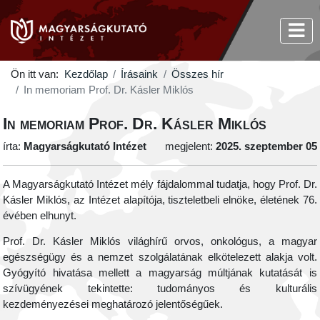
Ön itt van:
Kezdőlap
Írásaink
Összes hír
In memoriam Prof. Dr. Kásler Miklós
In memoriam Prof. Dr. Kásler Miklós
írta:
Magyarságkutató Intézet
megjelent:
2025. szeptember 05
A Magyarságkutató Intézet mély fájdalommal tudatja, hogy Prof. Dr.
Kásler Miklós, az Intézet alapítója, tiszteletbeli elnöke, életének 76.
évében elhunyt.
Prof. Dr. Kásler Miklós világhírű orvos, onkológus, a magyar
egészségügy és a nemzet szolgálatának elkötelezett alakja volt.
Gyógyító hivatása mellett a magyarság múltjának kutatását is
szívügyének tekintette: tudományos és kulturális
kezdeményezései meghatározó jelentőségűek.