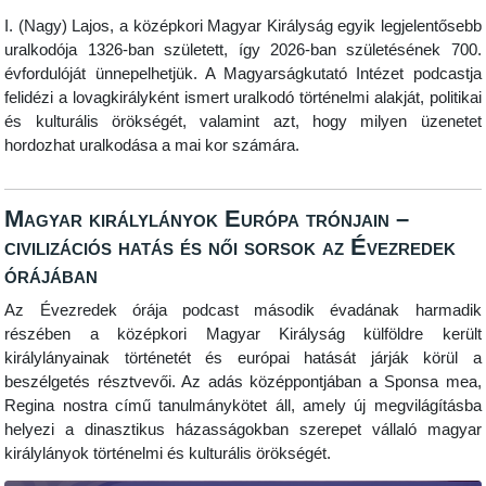
I. (Nagy) Lajos, a középkori Magyar Királyság egyik legjelentősebb
uralkodója 1326-ban született, így 2026-ban születésének 700.
évfordulóját ünnepelhetjük. A Magyarságkutató Intézet podcastja
felidézi a lovagkirályként ismert uralkodó történelmi alakját, politikai
és kulturális örökségét, valamint azt, hogy milyen üzenetet
hordozhat uralkodása a mai kor számára.
Magyar királylányok Európa trónjain –
civilizációs hatás és női sorsok az Évezredek
órájában
Az Évezredek órája podcast második évadának harmadik
részében a középkori Magyar Királyság külföldre került
királylányainak történetét és európai hatását járják körül a
beszélgetés résztvevői. Az adás középpontjában a Sponsa mea,
Regina nostra című tanulmánykötet áll, amely új megvilágításba
helyezi a dinasztikus házasságokban szerepet vállaló magyar
királylányok történelmi és kulturális örökségét.