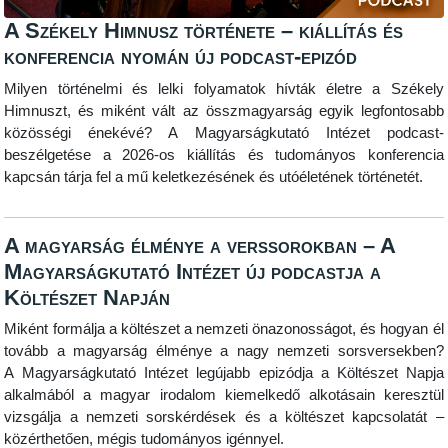
A Székely Himnusz története – kiállítás és
konferencia nyomán új podcast-epizód
Milyen történelmi és lelki folyamatok hívták életre a Székely
Himnuszt, és miként vált az összmagyarság egyik legfontosabb
közösségi énekévé? A Magyarságkutató Intézet podcast-
beszélgetése a 2026-os kiállítás és tudományos konferencia
kapcsán tárja fel a mű keletkezésének és utóéletének történetét.
A magyarság élménye a verssorokban – A
Magyarságkutató Intézet új podcastja a
Költészet Napján
Miként formálja a költészet a nemzeti önazonosságot, és hogyan él
tovább a magyarság élménye a nagy nemzeti sorsversekben?
A Magyarságkutató Intézet legújabb epizódja a Költészet Napja
alkalmából a magyar irodalom kiemelkedő alkotásain keresztül
vizsgálja a nemzeti sorskérdések és a költészet kapcsolatát –
közérthetően, mégis tudományos igénnyel.