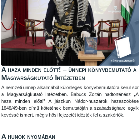
A haza minden előtt! – ünnepi könyvbemutató a
Magyarságkutató Intézetben
A nemzeti ünnep alkalmából különleges könyvbemutatóra kerül sor
a Magyarságkutató Intézetben. Babucs Zoltán hadtörténész „A
haza minden előtt!” A jászkun Nádor-huszárok hazaszökése
1848/49-ben című kötetének bemutatóján a szabadságharc egyik
kevéssé ismert, mégis hősi fejezetét idézték fel a szakértők.
A hunok nyomában