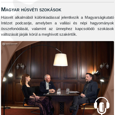
Magyar húsvéti szokások
Húsvét alkalmából különkiadással jelentkezik a Magyarságkutató
Intézet podcastje, amelyben a vallási és népi hagyományok
összefonódását, valamint az ünnephez kapcsolódó szokások
változását járják körül a meghívott szakértők.