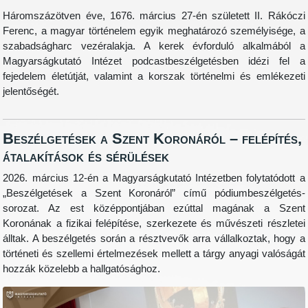
Háromszázötven éve, 1676. március 27-én született II. Rákóczi
Ferenc, a magyar történelem egyik meghatározó személyisége, a
szabadságharc vezéralakja. A kerek évforduló alkalmából a
Magyarságkutató Intézet podcastbeszélgetésben idézi fel a
fejedelem életútját, valamint a korszak történelmi és emlékezeti
jelentőségét.
Beszélgetések a Szent Koronáról – felépítés,
átalakítások és sérülések
2026. március 12-én a Magyarságkutató Intézetben folytatódott a
„Beszélgetések a Szent Koronáról” című pódiumbeszélgetés-
sorozat. Az est középpontjában ezúttal magának a Szent
Koronának a fizikai felépítése, szerkezete és művészeti részletei
álltak. A beszélgetés során a résztvevők arra vállalkoztak, hogy a
történeti és szellemi értelmezések mellett a tárgy anyagi valóságát
hozzák közelebb a hallgatósághoz.