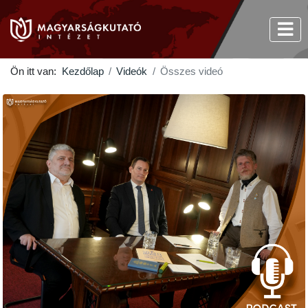
Ön itt van:
Kezdőlap
Videók
Összes videó