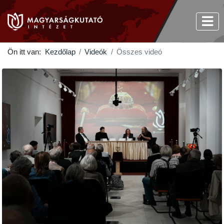
Ön itt van:
Kezdőlap
Videók
Összes videó