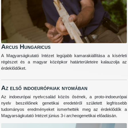
Arcus Hungaricus
A Magyarságkutató Intézet legújabb kamarakiállítása a kísérleti
régészet és a magyar középkor határterületeire kalauzolja az
érdeklődőket.
Az első indoeurópaiak nyomában
Az indoeurópai nyelvcsalád közös ősének, a proto-indoeurópai
nyelv beszélőinek genetikai eredetéről született legfrissebb
tudományos eredményeket ismerhették meg az érdeklődők a
Magyarságkutató Intézet június 3-i archeogenetikai előadásán.