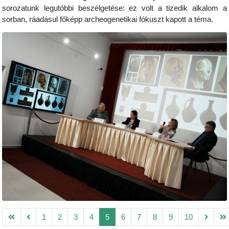
sorozatunk legutóbbi beszélgetése: ez volt a tizedik alkalom a
sorban, ráadásul főképp archeogenetikai fókuszt kapott a téma.
1
2
3
4
5
6
7
8
9
10