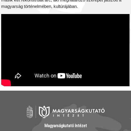
másik két rekonstruált arc, aki meghatározó szerepet játszott a
magyarság történelmében, kultúrájában.
Magyarságkutató Intézet