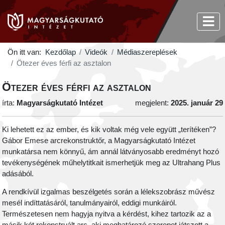
Ön itt van:
Kezdőlap
Videók
Médiaszereplések
Ötezer éves férfi az asztalon
Ötezer éves férfi az asztalon
írta:
Magyarságkutató Intézet
megjelent:
2025. január 29
Ki lehetett ez az ember, és kik voltak még vele együtt „terítéken”?
Gábor Emese arcrekonstruktőr, a Magyarságkutató Intézet
munkatársa nem könnyű, ám annál látványosabb eredményt hozó
tevékenységének műhelytitkait ismerhetjük meg az Ultrahang Plus
adásából.
A rendkívül izgalmas beszélgetés során a lélekszobrász művész
mesél indíttatásáról, tanulmányairól, eddigi munkáiról.
Természetesen nem hagyja nyitva a kérdést, kihez tartozik az a