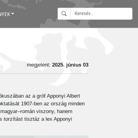
KERESÉS
NYEK
TYPE 2 OR MORE CHARACTERS F
megjelent:
2025. június 03
fókuszában az a gróf Apponyi Albert
 oktatását 1907-ben az ország minden
tti magyar–román viszony, hanem
torzítást tisztáz a lex Apponyi