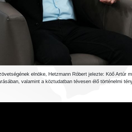
övetségének elnöke, Hetzmann Róbert jelezte: Köő Artúr mun
tárásában, valamint a köztudatban tévesen élő történelmi té