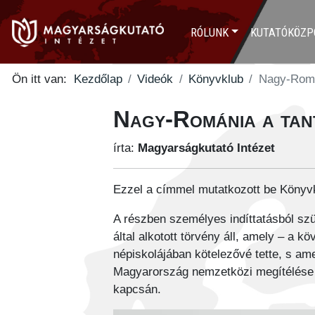
RÓLUNK
KUTATÓKÖZP
Ön itt van:
Kezdőlap
Videók
Könyvklub
Nagy-Romá
Nagy-Románia a tan
írta:
Magyarságkutató Intézet
Ezzel a címmel mutatkozott be Könyv
A részben személyes indíttatásból szü
által alkotott törvény áll, amely – a
népiskolájában kötelezővé tette, s a
Magyarország nemzetközi megítélése is
kapcsán.