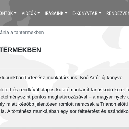
ONTOK
VIDEÓK
ÍRÁSAINK
E-KÖNYVTÁR
RENDEZVÉ
nia a tantermekben
termekben
klubunkban történész munkatársunk, Köő Artúr új könyve.
letett és rendkívül alapos kutatómunkáról tanúskodó kötet 
 követelményszint pontos meghatározásával – a magyar nyelv
mely miatt később jelentősen romlott nemcsak a Trianon elő
. A történész munkájában egy sor félteértést és szándékos 