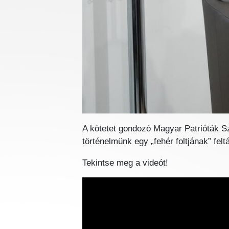
A kötetet gondozó Magyar Patrióták Sz
történelmünk egy „fehér foltjának” fel
Tekintse meg a videót!