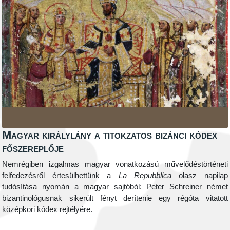
Magyar királylány a titokzatos bizánci kódex
főszereplője
Nemrégiben izgalmas magyar vonatkozású művelődéstörténeti
felfedezésről értesülhettünk a
La Repubblica
olasz napilap
tudósítása nyomán a magyar sajtóból: Peter Schreiner német
bizantinológusnak sikerült fényt derítenie egy régóta vitatott
középkori kódex rejtélyére.