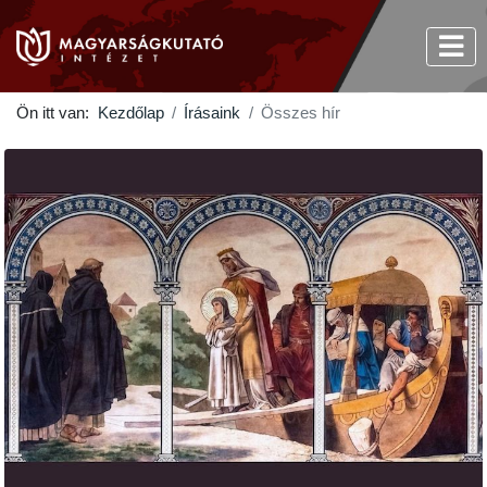
Ön itt van:
Kezdőlap
Írásaink
Összes hír