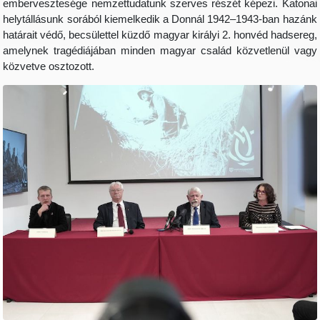
embervesztesége nemzettudatunk szerves részét képezi. Katonai
helytállásunk sorából kiemelkedik a Donnál 1942–1943-ban hazánk
határait védő, becsülettel küzdő magyar királyi 2. honvéd hadsereg,
amelynek tragédiájában minden magyar család közvetlenül vagy
közvetve osztozott.