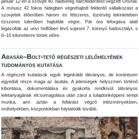
január 12-én a szovjet 40. hadsereg harcfelderítést végzett Urivnál.
A mínusz 42 fokos hidegben végrehajtott felderítő vállalkozást a
szovjetek élőerőben három és félszeres, tüzérség tekintetében
tízszeres túlerőben hajtották végre. Pár óra leforgása alatt
legázolták az urivi hídfőben lévő soproni 7. könnyű hadosztályt, s
6–10 kilométerre törtek előre.
Abasár–Bolt-tető régészeti lelőhelyének
tudományos kutatása
A régészeti kutatások egyik leginkább látványos, de korántsem
egyedüli része maga az ásatás. A jelenségek helyszínen történő
kibontása, dokumentálása és gyakorta rendkívül látványos
leletanyagának elcsomagolása után zárul a tulajdonképpeni terepi
munka, ami aztán a feltárást végző intézményekben,
műhelyekben, központokban folytatódik tovább.