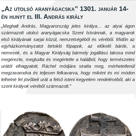
„Az utolsó aranyágacska” 1301. január 14-
én hunyt el III. András király
„Meghalt András, Magyarország jeles királya… az atyai ágon
származott utolsó aranyágacska Szent Istvánnak, a magyarok
első királyának sarjai közül, nemzetségéből és véréből. Midőn az
egyházkormányzatot birtokló főpapok, az előkelő bárók, a
nemesek, és a Magyar Királyság bármely jogállású lakosa mind
megérezte, megtudta és megértette a halálból, hogy természetes
urától elhagyatott, Ráchel módjára siratta meg, mérhetetlenül
megzavarodva és teljesen felkavarva, hogy miként és mi módon
lelhetné fel jövőbeli urát a felső isteni kegyelem rendeléséből, aki a
szent királyok véréből származott.”