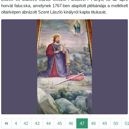
horvát falucska, amelynek 1767-ben alapított plébániája a mellékelt
oltárképen ábrázolt Szent László királyról kapta titulusát.
42
43
44
45
46
47
48
49
50
5