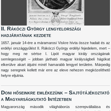
II. Rákóczi György lengyelországi
hadjáratának kezdete
1657. január 14-ére a máramarosi Viskre hívta össze hadait és az
erdélyi országgyűlést
II. Rákóczi György erdélyi fejedelem, mert –
hogy meg ne sértse I. Lipót magyar király országának
semlegességét – jobban jártható magyar királyságbeli hágókat
elkerülve akart átjutni minél hamarabb lengyel területre. Márpedig
nagy seregnek kellett már erre az eleve nehezen megközelíthető
helyre eljutnia.
Doni hőseinkre emlékezünk – Sajtótájékoztató
a Magyarságkutató Intézetben
Magyarország második világháborús szerepvállalása és