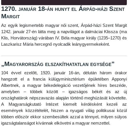
1270. január 18-án hunyt el Árpád-házi Szent
Margit
Az egyik legismertebb magyar női szent, Árpád-házi Szent Margit
1242. január 27-én látta meg a napvilágot a dalmáciai Klissza (ma
Klis, Horvátország) várában IV. Béla magyar király (1235–1270) és
Laszkarisz Mária hercegnő nyolcadik leánygyermekeként.
„Magyarország elszakíthatatlan egysége”
104 évvel ezelőtt, 1920. január 16-án, délután három órakor
hangzott el a francia külügyminisztérium épületében Apponyi
Albertnek, a magyar békedelegáció vezetőjének híres beszéde,
amelyben – többek között – igazságos békét és az új
országhatárok népszavazás alapján történő meghúzását követelte.
A Magyarságkutató Intézet kiemelt kérdésként kezeli az
események közzétételét, hiszen a nyugati világ politikusai közül
többen először ekkor szembesültek azzal a ténnyel, milyen súlyos
igazságtalanságot kívánnak elkövetni a magyar nemzettel.